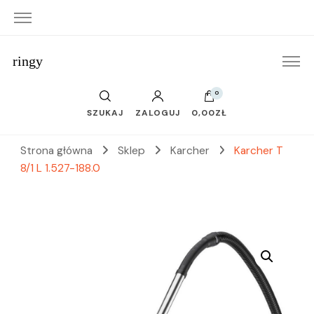
ringy
0
SZUKAJ
ZALOGUJ
0,00ZŁ
Strona główna
Sklep
Karcher
Karcher T
8/1 L 1.527-188.0