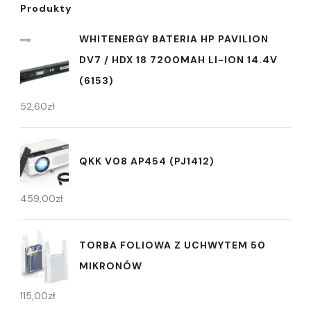
Produkty
WHITENERGY BATERIA HP PAVILION
DV7 / HDX 18 7200MAH LI-ION 14.4V
(6153)
52,60
zł
QKK V08 AP454 (PJ1412)
459,00
zł
TORBA FOLIOWA Z UCHWYTEM 50
MIKRONÓW
115,00
zł