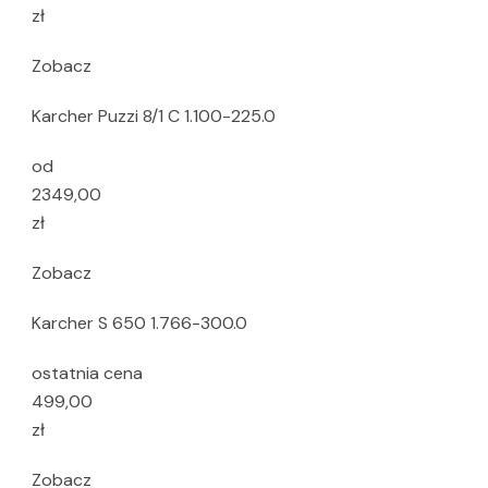
zł
Zobacz
Karcher Puzzi 8/1 C 1.100-225.0
od
2349,00
zł
Zobacz
Karcher S 650 1.766-300.0
ostatnia cena
499,00
zł
Zobacz