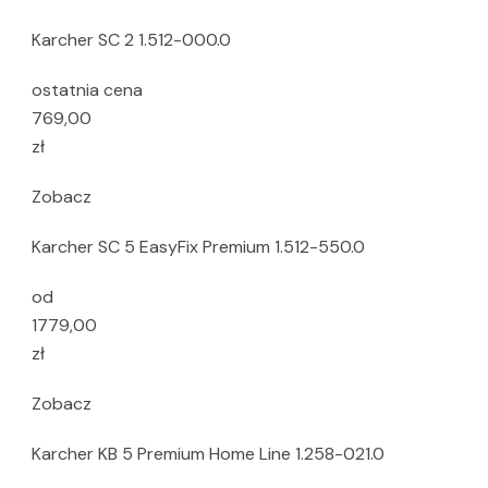
Karcher SC 2 1.512-000.0
ostatnia cena
769,00
zł
Zobacz
Karcher SC 5 EasyFix Premium 1.512-550.0
od
1779,00
zł
Zobacz
Karcher KB 5 Premium Home Line 1.258-021.0