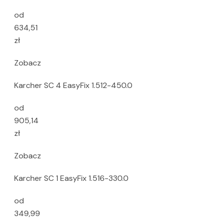
od
634,51
zł
Zobacz
Karcher SC 4 EasyFix 1.512-450.0
od
905,14
zł
Zobacz
Karcher SC 1 EasyFix 1.516-330.0
od
349,99