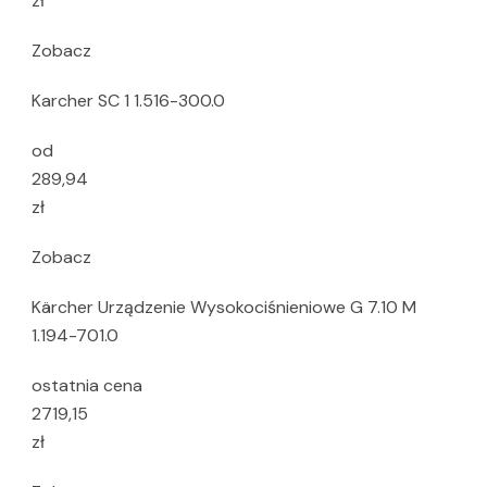
zł
Zobacz
Karcher SC 1 1.516-300.0
od
289,94
zł
Zobacz
Kärcher Urządzenie Wysokociśnieniowe G 7.10 M
1.194-701.0
ostatnia cena
2719,15
zł