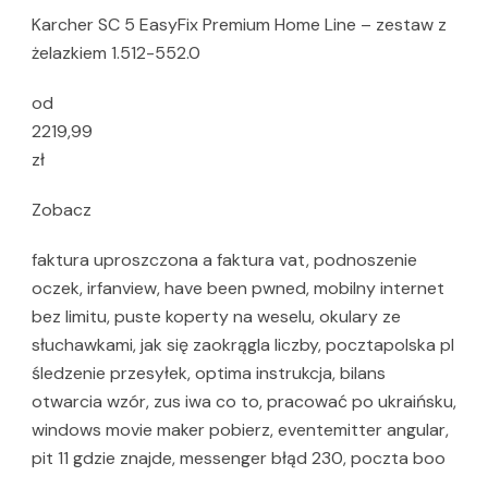
Karcher SC 5 EasyFix Premium Home Line – zestaw z
żelazkiem 1.512-552.0
od
2219,99
zł
Zobacz
faktura uproszczona a faktura vat, podnoszenie
oczek, irfanview, have been pwned, mobilny internet
bez limitu, puste koperty na weselu, okulary ze
słuchawkami, jak się zaokrągla liczby, pocztapolska pl
śledzenie przesyłek, optima instrukcja, bilans
otwarcia wzór, zus iwa co to, pracować po ukraińsku,
windows movie maker pobierz, eventemitter angular,
pit 11 gdzie znajde, messenger błąd 230, poczta boo