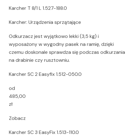
Karcher T 8/1 L 1.527-188.0
Karcher: Urządzenia sprzątające
Odkurzacz jest wyjątkowo lekki (3,5 kg) i
wyposażony w wygodny pasek na ramię, dzięki
czemu doskonale sprawdza się podczas odkurzania
na drabinie czy rusztowniu.
Karcher SC 2 Easyfix 1.512-050.0
od
485,00
zł
Zobacz
Karcher SC 3 EasyFix 1.513-110.0