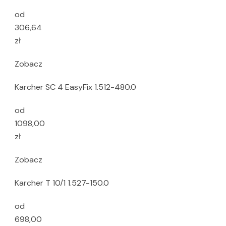
od
306,64
zł
Zobacz
Karcher SC 4 EasyFix 1.512-480.0
od
1098,00
zł
Zobacz
Karcher T 10/1 1.527-150.0
od
698,00