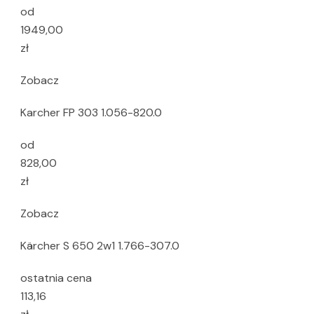
od
1949,00
zł
Zobacz
Karcher FP 303 1.056-820.0
od
828,00
zł
Zobacz
Kärcher S 650 2w1 1.766-307.0
ostatnia cena
113,16