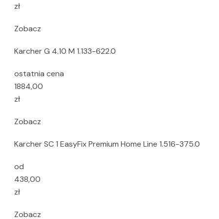
zł
Zobacz
Karcher G 4.10 M 1.133-622.0
ostatnia cena
1884,00
zł
Zobacz
Karcher SC 1 EasyFix Premium Home Line 1.516-375.0
od
438,00
zł
Zobacz