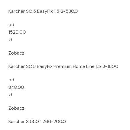
Karcher SC 5 EasyFix 1.512-530.0
od
1520,00
zł
Zobacz
Karcher SC 3 EasyFix Premium Home Line 1.513-160.0
od
848,00
zł
Zobacz
Karcher S 550 1.766-200.0