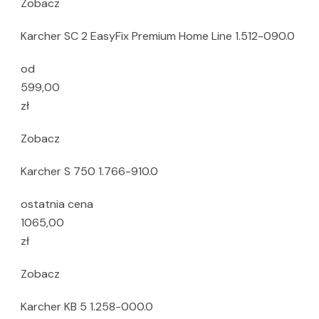
Zobacz
Karcher SC 2 EasyFix Premium Home Line 1.512-090.0
od
599,00
zł
Zobacz
Karcher S 750 1.766-910.0
ostatnia cena
1065,00
zł
Zobacz
Karcher KB 5 1.258-000.0