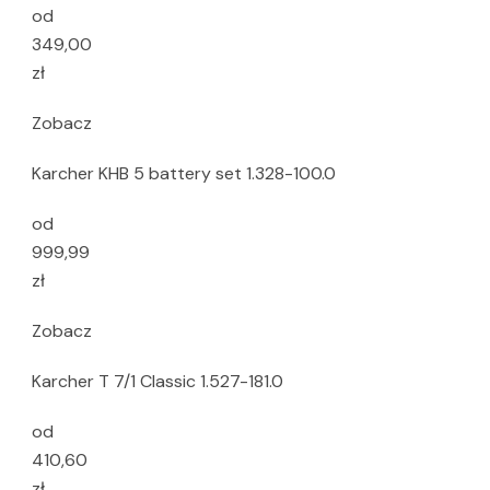
od
349,00
zł
Zobacz
Karcher KHB 5 battery set 1.328-100.0
od
999,99
zł
Zobacz
Karcher T 7/1 Classic 1.527-181.0
od
410,60
zł