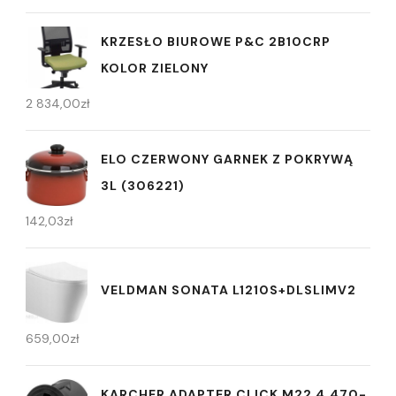
KRZESŁO BIUROWE P&C 2B10CRP
KOLOR ZIELONY
2 834,00
zł
ELO CZERWONY GARNEK Z POKRYWĄ
3L (306221)
142,03
zł
VELDMAN SONATA L1210S+DLSLIMV2
659,00
zł
KARCHER ADAPTER CLICK M22 4.470-