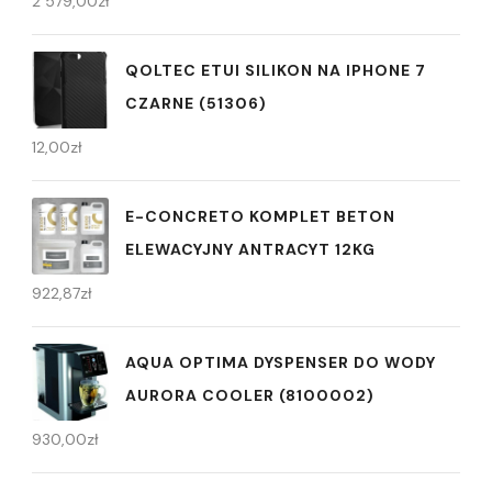
2 579,00
zł
QOLTEC ETUI SILIKON NA IPHONE 7
CZARNE (51306)
12,00
zł
E-CONCRETO KOMPLET BETON
ELEWACYJNY ANTRACYT 12KG
922,87
zł
AQUA OPTIMA DYSPENSER DO WODY
AURORA COOLER (8100002)
930,00
zł