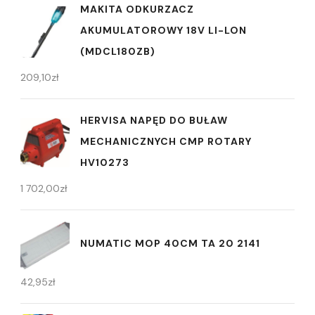
MAKITA ODKURZACZ
AKUMULATOROWY 18V LI-LON
(MDCL180ZB)
209,10
zł
HERVISA NAPĘD DO BUŁAW
MECHANICZNYCH CMP ROTARY
HV10273
1 702,00
zł
NUMATIC MOP 40CM TA 20 2141
42,95
zł