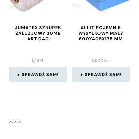
JUMATEX SZNUREK
ALLIT POJEMNIK
ŻALUZJOWY 30MB
WYSYŁKOWY MAŁY
ART.040
600X405X175 MM
5,18
ZŁ
89,00
ZŁ
SPRAWDŹ SAM!
SPRAWDŹ SAM!
zzzzz