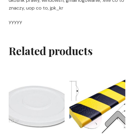
ukośnik prawy, windows11, gmail logowanie, .exe co to
znaczy, uop co to, jpk_kr
yyyyy
Related products