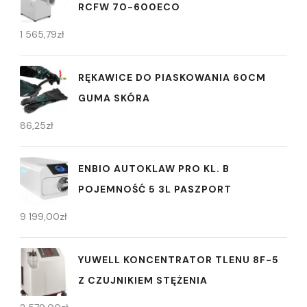
RCFW 70-600ECO
1 565,79
zł
RĘKAWICE DO PIASKOWANIA 60CM
GUMA SKÓRA
86,25
zł
ENBIO AUTOKLAW PRO KL. B
POJEMNOŚĆ 5 3L PASZPORT
9 199,00
zł
YUWELL KONCENTRATOR TLENU 8F-5
Z CZUJNIKIEM STĘŻENIA