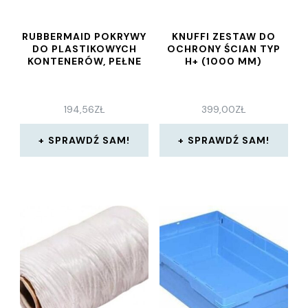
RUBBERMAID POKRYWY
KNUFFI ZESTAW DO
DO PLASTIKOWYCH
OCHRONY ŚCIAN TYP
KONTENERÓW, PEŁNE
H+ (1000 MM)
194,56
ZŁ
399,00
ZŁ
SPRAWDŹ SAM!
SPRAWDŹ SAM!