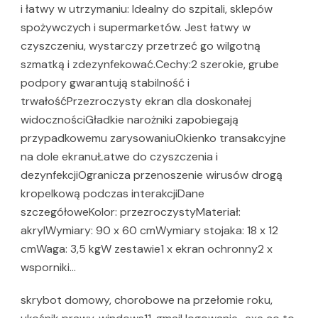
i łatwy w utrzymaniu: Idealny do szpitali, sklepów
spożywczych i supermarketów. Jest łatwy w
czyszczeniu, wystarczy przetrzeć go wilgotną
szmatką i zdezynfekować.Cechy:2 szerokie, grube
podpory gwarantują stabilność i
trwałośćPrzezroczysty ekran dla doskonałej
widocznościGładkie narożniki zapobiegają
przypadkowemu zarysowaniuOkienko transakcyjne
na dole ekranuŁatwe do czyszczenia i
dezynfekcjiOgranicza przenoszenie wirusów drogą
kropelkową podczas interakcjiDane
szczegółoweKolor: przezroczystyMateriał:
akrylWymiary: 90 x 60 cmWymiary stojaka: 18 x 12
cmWaga: 3,5 kgW zestawie1 x ekran ochronny2 x
wsporniki…
skrybot domowy, chorobowe na przełomie roku,