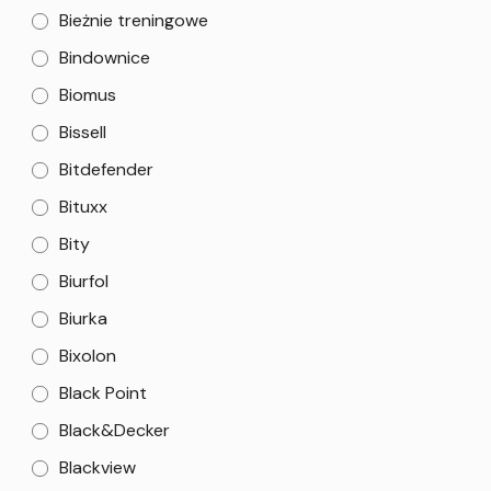
Bieżnie treningowe
Bindownice
Biomus
Bissell
Bitdefender
Bituxx
Bity
Biurfol
Biurka
Bixolon
Black Point
Black&Decker
Blackview