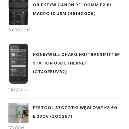
OBIEKTYW CANON RF 100MM F2.8L
MACRO IS USM (4514C005)
5 699,00
zł
HONEYWELL CHARGING/TRANSMITTER
STATION USB ETHERNET
(CT40EBUVB2)
1 537,45
zł
FESTOOL SZCZOTKI WĘGLOWE KS 60
E 230V (200257)
176,00
zł