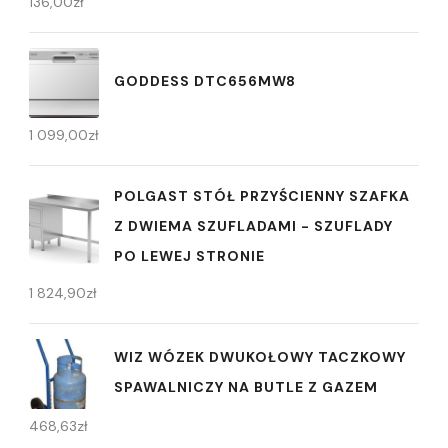
136,00
zł
GODDESS DTC656MW8
1 099,00
zł
POLGAST STÓŁ PRZYŚCIENNY SZAFKA
Z DWIEMA SZUFLADAMI - SZUFLADY
PO LEWEJ STRONIE
1 824,90
zł
WIZ WÓZEK DWUKOŁOWY TACZKOWY
SPAWALNICZY NA BUTLE Z GAZEM
468,63
zł