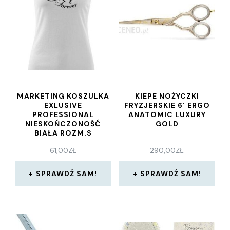
MARKETING KOSZULKA
KIEPE NOŻYCZKI
EXLUSIVE
FRYZJERSKIE 6′ ERGO
PROFESSIONAL
ANATOMIC LUXURY
NIESKOŃCZONOŚĆ
GOLD
BIAŁA ROZM.S
61,00
ZŁ
290,00
ZŁ
SPRAWDŹ SAM!
SPRAWDŹ SAM!