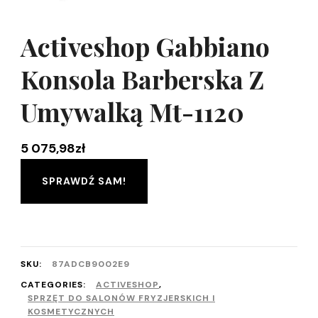
Activeshop Gabbiano
Konsola Barberska Z
Umywalką Mt-1120
5 075,98
zł
SPRAWDŹ SAM!
SKU:
87ADCB9002E9
CATEGORIES:
ACTIVESHOP
,
SPRZĘT DO SALONÓW FRYZJERSKICH I
KOSMETYCZNYCH