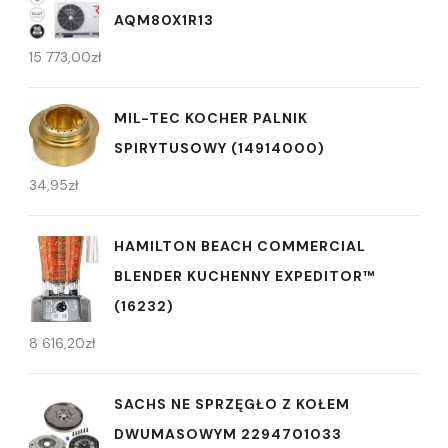
AQM80X1R13
15 773,00
zł
MIL-TEC KOCHER PALNIK
SPIRYTUSOWY (14914000)
34,95
zł
HAMILTON BEACH COMMERCIAL
BLENDER KUCHENNY EXPEDITOR™
(16232)
8 616,20
zł
SACHS NE SPRZĘGŁO Z KOŁEM
DWUMASOWYM 2294701033