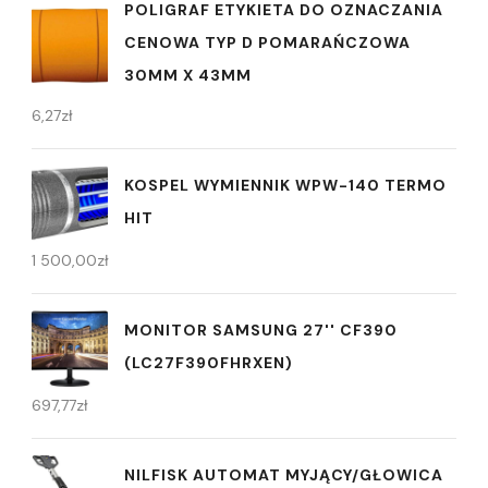
POLIGRAF ETYKIETA DO OZNACZANIA
CENOWA TYP D POMARAŃCZOWA
30MM X 43MM
6,27
zł
KOSPEL WYMIENNIK WPW-140 TERMO
HIT
1 500,00
zł
MONITOR SAMSUNG 27'' CF390
(LC27F390FHRXEN)
697,77
zł
NILFISK AUTOMAT MYJĄCY/GŁOWICA