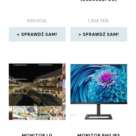
639,00
ZŁ
1 204,73
ZŁ
SPRAWDŹ SAM!
SPRAWDŹ SAM!
MONITOR LG
MONITOR PHILIPS