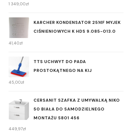
1 349,00
zł
KARCHER KONDENSATOR 25ΜF MYJEK
CIŚNIENIOWYCH K HDS 9.085-013.0
41,40
zł
TTS UCHWYT DO PADA
PROSTOKĄTNEGO NA KIJ
45,00
zł
CERSANIT SZAFKA Z UMYWALKĄ NIKO
50 BIAŁA DO SAMODZIELNEGO
MONTAŻU S801 456
449,97
zł