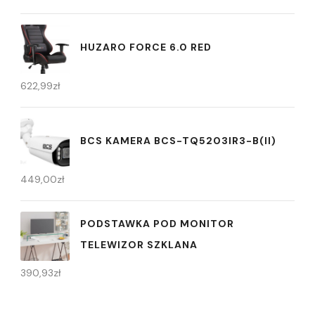
HUZARO FORCE 6.0 RED
622,99
zł
BCS KAMERA BCS-TQ5203IR3-B(II)
449,00
zł
PODSTAWKA POD MONITOR
TELEWIZOR SZKLANA
390,93
zł