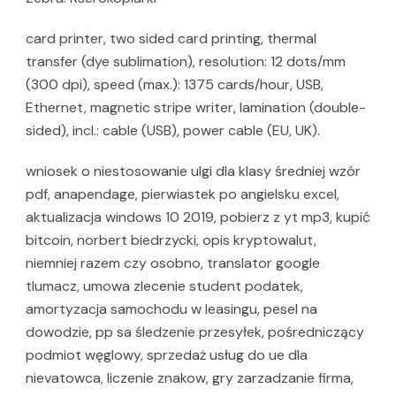
card printer, two sided card printing, thermal
transfer (dye sublimation), resolution: 12 dots/mm
(300 dpi), speed (max.): 1375 cards/hour, USB,
Ethernet, magnetic stripe writer, lamination (double-
sided), incl.: cable (USB), power cable (EU, UK).
wniosek o niestosowanie ulgi dla klasy średniej wzór
pdf, anapendage, pierwiastek po angielsku excel,
aktualizacja windows 10 2019, pobierz z yt mp3, kupić
bitcoin, norbert biedrzycki, opis kryptowalut,
niemniej razem czy osobno, translator google
tlumacz, umowa zlecenie student podatek,
amortyzacja samochodu w leasingu, pesel na
dowodzie, pp sa śledzenie przesyłek, pośredniczący
podmiot węglowy, sprzedaż usług do ue dla
nievatowca, liczenie znakow, gry zarzadzanie firma,