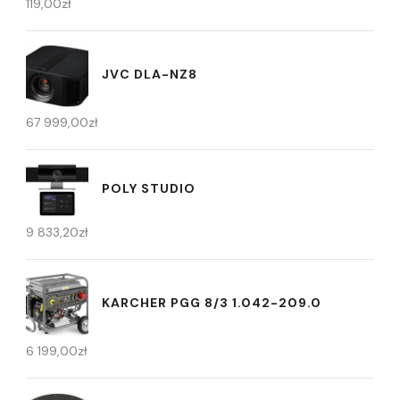
119,00
zł
JVC DLA-NZ8
67 999,00
zł
POLY STUDIO
9 833,20
zł
KARCHER PGG 8/3 1.042-209.0
6 199,00
zł