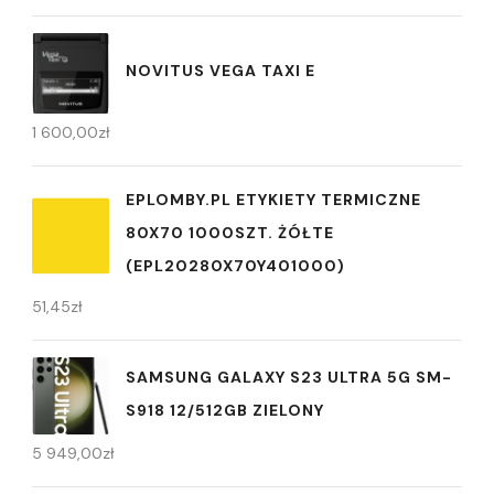
NOVITUS VEGA TAXI E
1 600,00
zł
EPLOMBY.PL ETYKIETY TERMICZNE
80X70 1000SZT. ŻÓŁTE
(EPL20280X70Y401000)
51,45
zł
SAMSUNG GALAXY S23 ULTRA 5G SM-
S918 12/512GB ZIELONY
5 949,00
zł