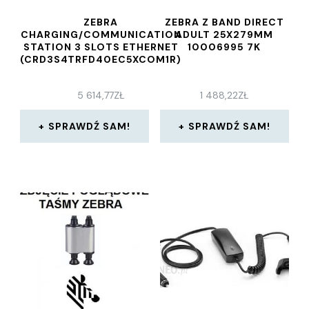
ZEBRA
ZEBRA Z BAND DIRECT
CHARGING/COMMUNICATION
ADULT 25X279MM
STATION 3 SLOTS ETHERNET
10006995 7K
(CRD3S4TRFD40EC5XCOM1R)
5 614,77
ZŁ
1 488,22
ZŁ
SPRAWDŹ SAM!
SPRAWDŹ SAM!