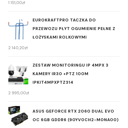
1 151,00
zł
EUROKRAFTPRO TACZKA DO
PRZEWOZU PŁYT OGUMIENIE PEŁNE Z
ŁOŻYSKAMI ROLKOWYMI
2 140,20
zł
ZESTAW MONITORINGU IP 4MPX 3
KAMERY IR30 +PTZ 100M
IPKIT4MPXPTZ314
2 995,00
zł
ASUS GEFORCE RTX 2060 DUAL EVO
OC 6GB GDDR6 (90YV0CH2-M0NA00)