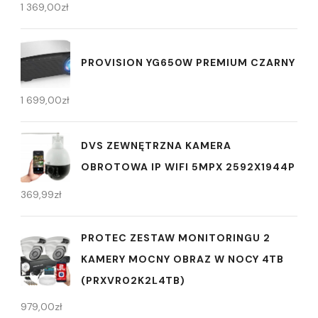
1 369,00
zł
PROVISION YG650W PREMIUM CZARNY
1 699,00
zł
DVS ZEWNĘTRZNA KAMERA
OBROTOWA IP WIFI 5MPX 2592X1944P
369,99
zł
PROTEC ZESTAW MONITORINGU 2
KAMERY MOCNY OBRAZ W NOCY 4TB
(PRXVR02K2L4TB)
979,00
zł