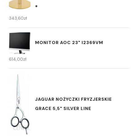
®
343,60
zł
MONITOR AOC 23" I2369VM
614,00
zł
JAGUAR NOŻYCZKI FRYZJERSKIE
GRACE 5,5" SILVER LINE