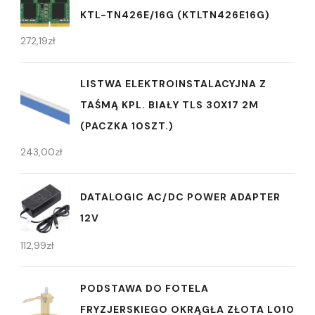
KTL-TN426E/16G (KTLTN426E16G)
272,19
zł
LISTWA ELEKTROINSTALACYJNA Z
TAŚMĄ KPL. BIAŁY TLS 30X17 2M
(PACZKA 10SZT.)
243,00
zł
DATALOGIC AC/DC POWER ADAPTER
12V
112,99
zł
PODSTAWA DO FOTELA
FRYZJERSKIEGO OKRĄGŁA ZŁOTA L010