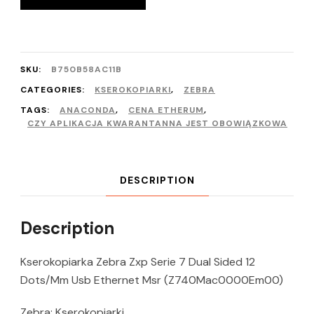
SKU:
B750B58AC11B
CATEGORIES:
KSEROKOPIARKI
,
ZEBRA
TAGS:
ANACONDA
,
CENA ETHERUM
,
CZY APLIKACJA KWARANTANNA JEST OBOWIĄZKOWA
DESCRIPTION
Description
Kserokopiarka Zebra Zxp Serie 7 Dual Sided 12
Dots/Mm Usb Ethernet Msr (Z740Mac0000Em00)
Zebra: Kserokopiarki