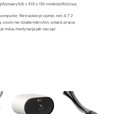
kgWymiary106 x 105 x 130 mmKolorRóżowy
omputer, filetracker.pl opinie, net 4.7 2
 zoom nie działa mikrofon, solaris praca,
je m&a, medytacja jak zacząć