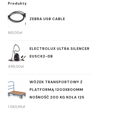
Produkty
ZEBRA USB CABLE
661,00
zł
ELECTROLUX ULTRA SILENCER
EUSC62-DB
499,00
zł
WÓZEK TRANSPORTOWY Z
PLATFORMĄ 1200X800MM
NOŚNOŚĆ 200 KG KOŁA 125
1 063,95
zł