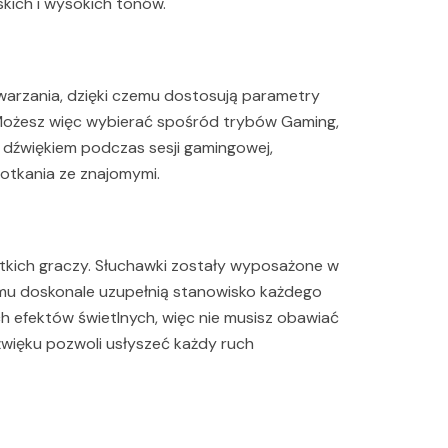
skich i wysokich tonów.
warzania, dzięki czemu dostosują parametry
. Możesz więc wybierać spośród trybów Gaming,
m dźwiękiem podczas sesji gamingowej,
otkania ze znajomymi.
tkich graczy. Słuchawki zostały wyposażone w
emu doskonale uzupełnią stanowisko każdego
ych efektów świetlnych, więc nie musisz obawiać
więku pozwoli usłyszeć każdy ruch