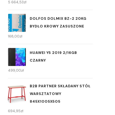
5 664,53
zł
DOLFOS DOLMIX BZ-2 20KG
BYDŁO KROWY ZASUSZONE
168,00
zł
HUAWEI Y5 2019 2/16GB
CZARNY
499,00
zł
B2B PARTNER SKŁADANY STÓŁ
WARSZTATOWY
845X1005X505
694,95
zł