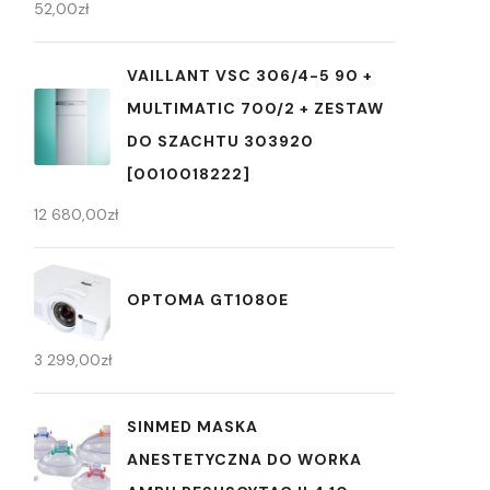
52,00
zł
VAILLANT VSC 306/4-5 90 +
MULTIMATIC 700/2 + ZESTAW
DO SZACHTU 303920
[0010018222]
12 680,00
zł
OPTOMA GT1080E
3 299,00
zł
SINMED MASKA
ANESTETYCZNA DO WORKA