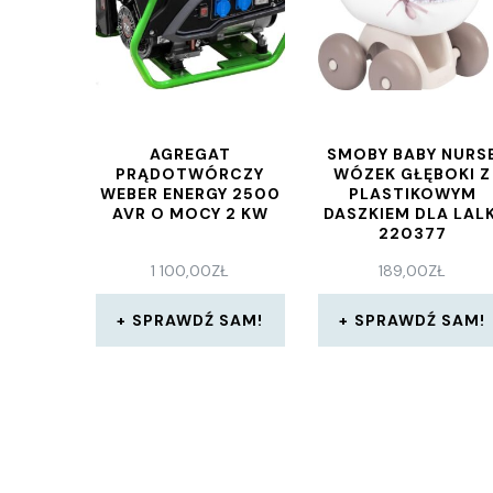
AGREGAT
SMOBY BABY NURS
PRĄDOTWÓRCZY
WÓZEK GŁĘBOKI Z
WEBER ENERGY 2500
PLASTIKOWYM
AVR O MOCY 2 KW
DASZKIEM DLA LALK
220377
1 100,00
ZŁ
189,00
ZŁ
SPRAWDŹ SAM!
SPRAWDŹ SAM!