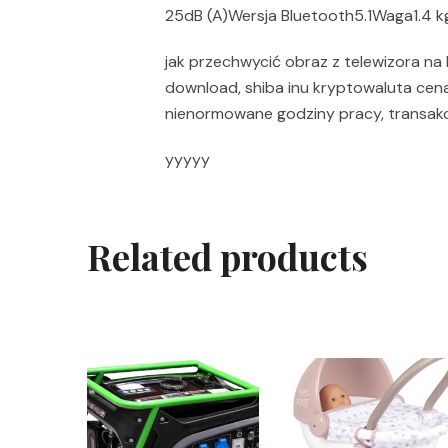
25dB (A)Wersja Bluetooth5.1Waga1.4 
jak przechwycić obraz z telewizora na k
download, shiba inu kryptowaluta cena,
nienormowane godziny pracy, transakc
yyyyy
Related products