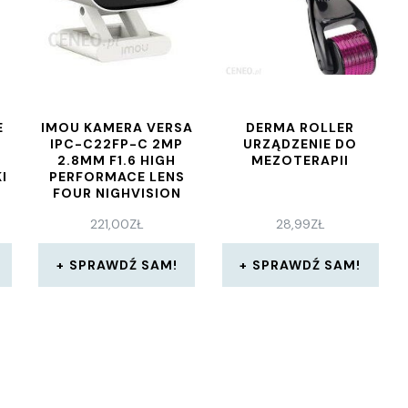
E
IMOU KAMERA VERSA
DERMA ROLLER
IPC-C22FP-C 2MP
URZĄDZENIE DO
2.8MM F1.6 HIGH
MEZOTERAPII
I
PERFORMACE LENS
FOUR NIGHVISION
MODES HUMAN
221,00
ZŁ
28,99
ZŁ
DETECTION BUILT IN
SIREN TWO-WAY
TALK IP65
SPRAWDŹ SAM!
SPRAWDŹ SAM!
(IPCC22FPC)