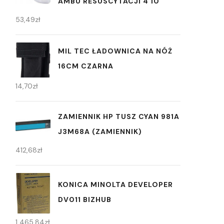
AMBU RESUSCYTACJI 4 10
53,49
zł
MIL TEC ŁADOWNICA NA NÓŻ
16CM CZARNA
14,70
zł
ZAMIENNIK HP TUSZ CYAN 981A
J3M68A (ZAMIENNIK)
412,68
zł
KONICA MINOLTA DEVELOPER
DV011 BIZHUB
1 465,84
zł