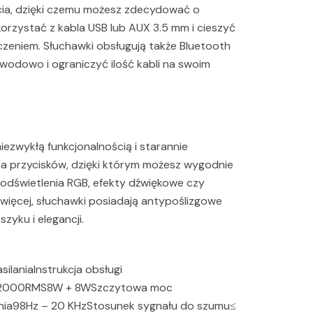
ścia, dzięki czemu możesz zdecydować o
korzystać z kabla USB lub AUX 3.5 mm i cieszyć
eniem. Słuchawki obsługują także Bluetooth
ewodowo i ograniczyć ilość kabli na swoim
iezwykłą funkcjonalnością i starannie
lka przycisków, dzięki którym możesz wygodnie
 podświetlenia RGB, efekty dźwiękowe czy
więcej, słuchawki posiadają antypoślizgowe
zyku i elegancji.
ilaniaInstrukcja obsługi
lG2000RMS8W + 8WSzczytowa moc
ia98Hz – 20 KHzStosunek sygnału do szumu≤