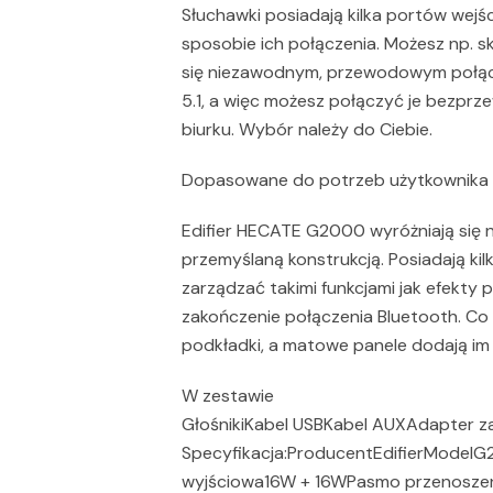
Słuchawki posiadają kilka portów wej
sposobie ich połączenia. Możesz np. s
się niezawodnym, przewodowym połącz
5.1, a więc możesz połączyć je bezprz
biurku. Wybór należy do Ciebie.
Dopasowane do potrzeb użytkownika
Edifier HECATE G2000 wyróżniają się n
przemyślaną konstrukcją. Posiadają ki
zarządzać takimi funkcjami jak efekty
zakończenie połączenia Bluetooth. Co 
podkładki, a matowe panele dodają im s
W zestawie
GłośnikiKabel USBKabel AUXAdapter zas
Specyfikacja:ProducentEdifierMode
wyjściowa16W + 16WPasmo przenoszen