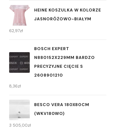
HEINE KOSZULKA W KOLORZE
JASNORÓŻOWO-BIAŁYM
62,97
zł
BOSCH EXPERT
N880152X229MM BARDZO
PRECYZYJNE CIĘCIE S
2608901210
8,36
zł
BESCO VERA 180X80CM
(WKV180WO)
3 505,00
zł