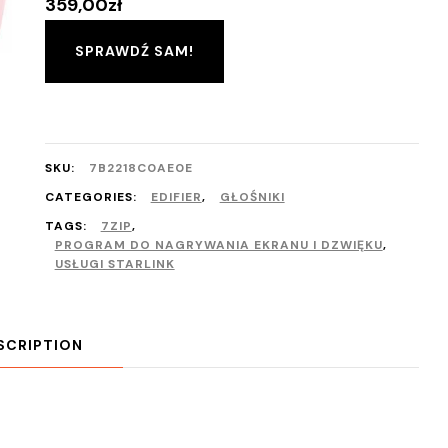
359,00
zł
SPRAWDŹ SAM!
SKU:
7B2218C0AE0E
CATEGORIES:
EDIFIER
,
GŁOŚNIKI
TAGS:
7ZIP
,
PROGRAM DO NAGRYWANIA EKRANU I DZWIĘKU
,
USŁUGI STARLINK
SCRIPTION