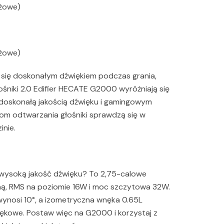
óżowe)
óżowe)
z się doskonałym dźwiękiem podczas grania,
łośniki 2.0 Edifier HECATE G2000 wyróżniają się
oskonałą jakością dźwięku i gamingowym
bom odtwarzania głośniki sprawdzą się w
inie.
k wysoką jakość dźwięku? To 2,75-calowe
ą, RMS na poziomie 16W i moc szczytowa 32W.
ynosi 10°, a izometryczna wnęka 0.65L
iękowe. Postaw więc na G2000 i korzystaj z