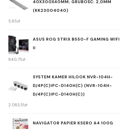
40X300X40MM; GRUBOŚĆ: 2,0MM
(KK23004040)
5,85
zł
ASUS ROG STRIX B550-F GAMING WIFI
II
840,75
zł
SYSTEM KAMER HILOOK NVR-104H-
D/4P(C)IPC-D140H(C) (NVR-104H-
D/4P(C)IPC-D140H(C))
2 083,51
zł
NAVIGATOR PAPIER KSERO A4 100G