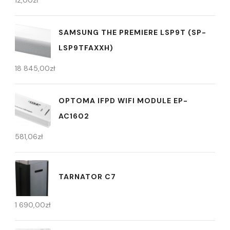
SAMSUNG THE PREMIERE LSP9T (SP-
LSP9TFAXXH)
18 845,00
zł
OPTOMA IFPD WIFI MODULE EP-
AC1602
581,06
zł
TARNATOR C7
1 690,00
zł