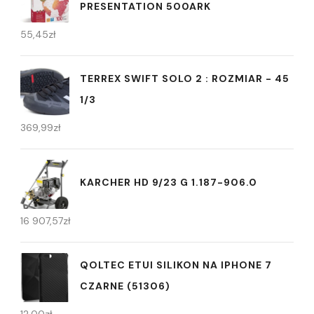
PRESENTATION 500ARK
55,45
zł
TERREX SWIFT SOLO 2 : ROZMIAR - 45
1/3
369,99
zł
KARCHER HD 9/23 G 1.187-906.0
16 907,57
zł
QOLTEC ETUI SILIKON NA IPHONE 7
CZARNE (51306)
12,00
zł