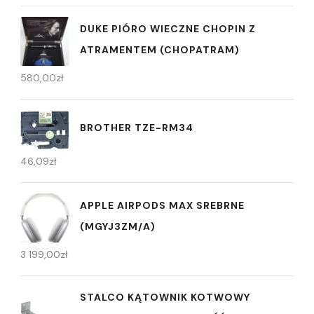
DUKE PIÓRO WIECZNE CHOPIN Z
ATRAMENTEM (CHOPATRAM)
580,00
zł
BROTHER TZE-RM34
46,09
zł
APPLE AIRPODS MAX SREBRNE
(MGYJ3ZM/A)
3 199,00
zł
STALCO KĄTOWNIK KOTWOWY