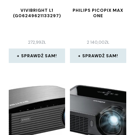
VIVIBRIGHT L1
PHILIPS PICOPIX MAX
(G06249621133297)
ONE
272,99
ZŁ
2 140,00
ZŁ
SPRAWDŹ SAM!
SPRAWDŹ SAM!