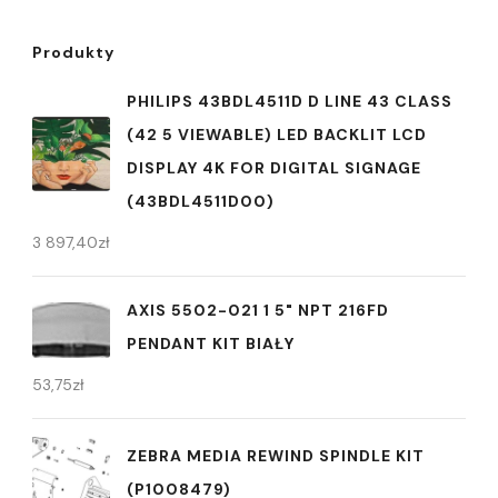
Produkty
PHILIPS 43BDL4511D D LINE 43 CLASS
(42 5 VIEWABLE) LED BACKLIT LCD
DISPLAY 4K FOR DIGITAL SIGNAGE
(43BDL4511D00)
3 897,40
zł
AXIS 5502-021 1 5" NPT 216FD
PENDANT KIT BIAŁY
53,75
zł
ZEBRA MEDIA REWIND SPINDLE KIT
(P1008479)