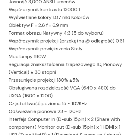
Jasność 3,000 ANSI Lumenów
Współczynnik kontrastu 13000:1
Wyświetlane kolory 1.07 mld Kolorów
Obiektyw F = 2.6 f = 6.9 mm
Format obrazu Natywny 4:3 (5 do wyboru)
Współczynnik projekcji (przekątna @ odległość) 0.61
Współczynnik powiększenia Stały
Moc lampy 190W
Regulacja zniekształcenia trapezowego 1D, Pionowy
(Vertical) ± 30 stopni
Przesunięcie projekcji 130% ±5%
Obsługiwana rozdzielczość VGA (640 x 480) do
UXGA (1600 x 1200)
Częstotliwość pozioma 15 ~ 102KHz
Odświeżanie pionowe 23 ~ 120Hz
Interfejs Computer in (D-sub 15pin) x 2 (Share with
component) Monitor out (D-sub 15pin) x 1 HDMI x 1
USB (Type Mini B) x 1 (Download & page up / down)