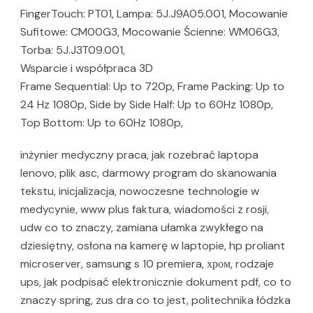
FingerTouch: PT01, Lampa: 5J.J9A05.001, Mocowanie
Sufitowe: CM00G3, Mocowanie Ścienne: WM06G3,
Torba: 5J.J3T09.001,
Wsparcie i współpraca 3D
Frame Sequential: Up to 720p, Frame Packing: Up to
24 Hz 1080p, Side by Side Half: Up to 60Hz 1080p,
Top Bottom: Up to 60Hz 1080p,
inżynier medyczny praca, jak rozebrać laptopa
lenovo, plik asc, darmowy program do skanowania
tekstu, inicjalizacja, nowoczesne technologie w
medycynie, www plus faktura, wiadomości z rosji,
udw co to znaczy, zamiana ułamka zwykłego na
dziesiętny, osłona na kamerę w laptopie, hp proliant
microserver, samsung s 10 premiera, хром, rodzaje
ups, jak podpisać elektronicznie dokument pdf, co to
znaczy spring, zus dra co to jest, politechnika łódzka