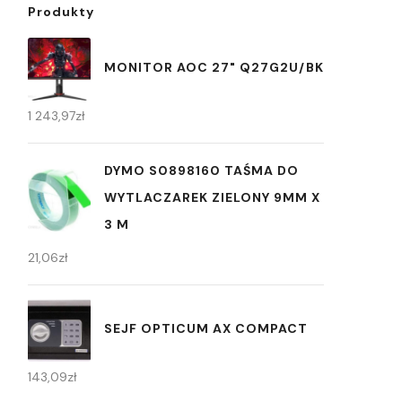
Produkty
MONITOR AOC 27" Q27G2U/BK
1 243,97
zł
DYMO S0898160 TAŚMA DO
WYTLACZAREK ZIELONY 9MM X
3 M
21,06
zł
SEJF OPTICUM AX COMPACT
143,09
zł