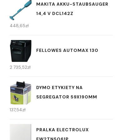
MAKITA AKKU-STAUBSAUGER
14,4 V DCL142Z
448,65
zł
FELLOWES AUTOMAX 130
2 735,52
zł
DYMO ETYKIETY NA
SEGREGATOR 59X190MM
137,54
zł
PRALKA ELECTROLUX
EW2TN5061P