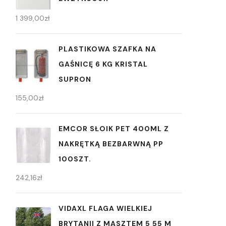
1 399,00
zł
PLASTIKOWA SZAFKA NA
GAŚNICĘ 6 KG KRISTAL
SUPRON
155,00
zł
EMCOR SŁOIK PET 400ML Z
NAKRĘTKĄ BEZBARWNĄ PP
100SZT.
242,16
zł
VIDAXL FLAGA WIELKIEJ
BRYTANII Z MASZTEM 5 55 M