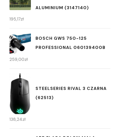
ALUMINIUM (3147140)
195,17
zł
BOSCH GWS 750-125
PROFESSIONAL 060139400B
259,00
zł
STEELSERIES RIVAL 3 CZARNA
(62513)
138,24
zł