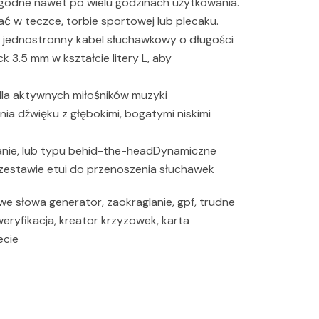
ygodne nawet po wielu godzinach użytkowania.
ć w teczce, torbie sportowej lub plecaku.
jednostronny kabel słuchawkowy o długości
 3.5 mm w kształcie litery L, aby
dla aktywnych miłośników muzyki
a dźwięku z głębokimi, bogatymi niskimi
anie, lub typu behid-the-headDynamiczne
zestawie etui do przenoszenia słuchawek
owe słowa generator, zaokraglanie, gpf, trudne
weryfikacja, kreator krzyzowek, karta
ecie