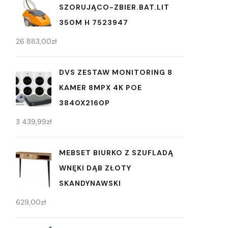
SZORUJĄCO-ZBIER.BAT.LIT
350M H 7523947
26 883,00
zł
DVS ZESTAW MONITORING 8
KAMER 8MPX 4K POE
3840X2160P
3 439,99
zł
MEBSET BIURKO Z SZUFLADĄ
WNĘKI DĄB ZŁOTY
SKANDYNAWSKI
629,00
zł