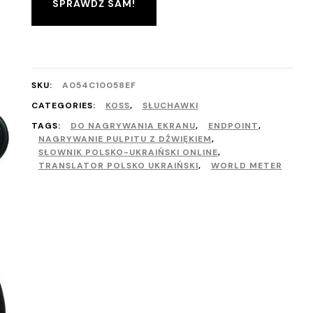
SPRAWDŹ SAM!
SKU:
A054C10058EF
CATEGORIES:
KOSS
,
SŁUCHAWKI
TAGS:
DO NAGRYWANIA EKRANU
,
ENDPOINT
,
NAGRYWANIE PULPITU Z DŹWIĘKIEM
,
SŁOWNIK POLSKO-UKRAIŃSKI ONLINE
,
TRANSLATOR POLSKO UKRAIŃSKI
,
WORLD METER