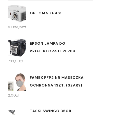
OPTOMA ZH461
9 083,23
zł
EPSON LAMPA DO
PROJEKTORA ELPLP89
739,00
zł
FAMEX FFP2 NR MASECZKA
OCHRONNA 1SZT. (SZARY)
2,00
zł
TASKI SWINGO 350B