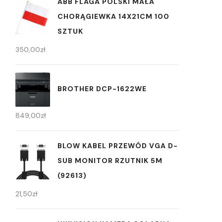
ABB FLAGA POLSKI MAŁA
CHORĄGIEWKA 14X21CM 100
SZTUK
350,00
zł
BROTHER DCP-1622WE
849,00
zł
BLOW KABEL PRZEWÓD VGA D-
SUB MONITOR RZUTNIK 5M
(92613)
21,50
zł