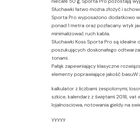
niecałe 50 g, Sporta Pro pozostają w
Słuchawki łatwo można złożyć i schowa
Sporta Pro wyposażono dodatkowo w 
ponad 1 metra oraz pozłacany wtyk jack
minimalizować ruch kabla.
Słuchawki Koss Sporta Pro są idealne 
poszukujących doskonałego odtwarzani
tonami.
Pałąk zapewniający klasyczne rozwiąz
elementy poprawiające jakość basuW 
kalkulator z liczbami zespolonymi, los
szkice, kalendarz z świętami 2018, vat 
lojalnosciowa, notowania gieldy na swi
yyyyy