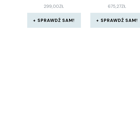
299,00
ZŁ
675,27
ZŁ
SPRAWDŹ SAM!
SPRAWDŹ SAM!