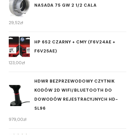
NASADA 75 GW 2 1/2 CALA
29,52
zł
HP 652 CZARNY + CMY (F6V24AE +
F6V25AE)
123,00
zł
HDWR BEZPRZEWODOWY CZYTNIK
KODÓW 2D WIFI/BLUETOOTH DO
DOWODÓW REJESTRACYJNYCH HD-
SL96
979,00
zł