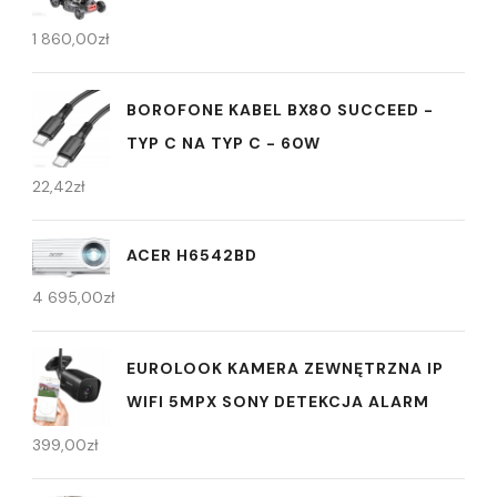
1 860,00
zł
BOROFONE KABEL BX80 SUCCEED -
TYP C NA TYP C - 60W
22,42
zł
ACER H6542BD
4 695,00
zł
EUROLOOK KAMERA ZEWNĘTRZNA IP
WIFI 5MPX SONY DETEKCJA ALARM
399,00
zł