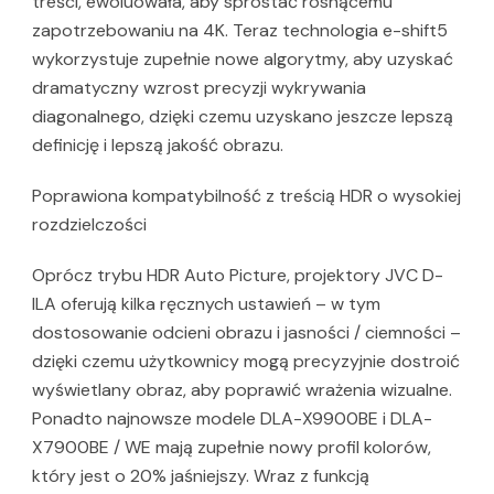
treści, ewoluowała, aby sprostać rosnącemu
zapotrzebowaniu na 4K. Teraz technologia e-shift5
wykorzystuje zupełnie nowe algorytmy, aby uzyskać
dramatyczny wzrost precyzji wykrywania
diagonalnego, dzięki czemu uzyskano jeszcze lepszą
definicję i lepszą jakość obrazu.
Poprawiona kompatybilność z treścią HDR o wysokiej
rozdzielczości
Oprócz trybu HDR Auto Picture, projektory JVC D-
ILA oferują kilka ręcznych ustawień – w tym
dostosowanie odcieni obrazu i jasności / ciemności –
dzięki czemu użytkownicy mogą precyzyjnie dostroić
wyświetlany obraz, aby poprawić wrażenia wizualne.
Ponadto najnowsze modele DLA-X9900BE i DLA-
X7900BE / WE mają zupełnie nowy profil kolorów,
który jest o 20% jaśniejszy. Wraz z funkcją