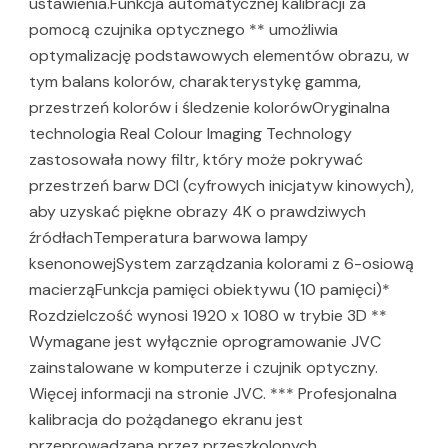
ustawienia.Funkcja automatycznej kalibracji za
pomocą czujnika optycznego ** umożliwia
optymalizację podstawowych elementów obrazu, w
tym balans kolorów, charakterystykę gamma,
przestrzeń kolorów i śledzenie kolorówOryginalna
technologia Real Colour Imaging Technology
zastosowała nowy filtr, który może pokrywać
przestrzeń barw DCI (cyfrowych inicjatyw kinowych),
aby uzyskać piękne obrazy 4K o prawdziwych
źródłachTemperatura barwowa lampy
ksenonowejSystem zarządzania kolorami z 6-osiową
macierząFunkcja pamięci obiektywu (10 pamięci)*
Rozdzielczość wynosi 1920 x 1080 w trybie 3D **
Wymagane jest wyłącznie oprogramowanie JVC
zainstalowane w komputerze i czujnik optyczny.
Więcej informacji na stronie JVC. *** Profesjonalna
kalibracja do pożądanego ekranu jest
przeprowadzana przez przeszkolonych