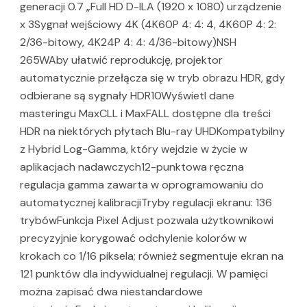
generacji 0.7 „Full HD D-ILA (1920 x 1080) urządzenie
x 3Sygnał wejściowy 4K (4K60P 4: 4: 4, 4K60P 4: 2:
2/36-bitowy, 4K24P 4: 4: 4/36-bitowy)NSH
265WAby ułatwić reprodukcję, projektor
automatycznie przełącza się w tryb obrazu HDR, gdy
odbierane są sygnały HDR10Wyświetl dane
masteringu MaxCLL i MaxFALL dostępne dla treści
HDR na niektórych płytach Blu-ray UHDKompatybilny
z Hybrid Log-Gamma, który wejdzie w życie w
aplikacjach nadawczych12-punktowa ręczna
regulacja gamma zawarta w oprogramowaniu do
automatycznej kalibracjiTryby regulacji ekranu: 136
trybówFunkcja Pixel Adjust pozwala użytkownikowi
precyzyjnie korygować odchylenie kolorów w
krokach co 1/16 piksela; również segmentuje ekran na
121 punktów dla indywidualnej regulacji. W pamięci
można zapisać dwa niestandardowe