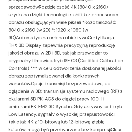
sprzedawcówRozdzielczość 4K (3840 x 2160)
uzyskana dzięki technologii e-shift 5 z procesorem
obrazu obsługującym wiele pikseli *Rozdzielczość:
3840 x 2160 (w 2D) *; 1920 x 1080 (w
3D)Automatyczna osłona obiektywuCertyfikacja
THX 3D Display zapewnia precyzyjną reprodukcję
jakości obrazu w 2D i 3D, tak jak przewidział to
oryginalny filmowiec.Tryb ISF C3 (Certified Calibration
Controls) *** w celu odtworzenia doskonałej jakości
obrazu zoptymalizowanej dla konkretnych
warunków.Opcje transmisji bezprzewodowej do
oglądania w 3D: transmisja systemu radiowego (RF) z
okularami 3D PK-AG3 do ciągłej pracy 100H i
emiterami PK-EM2 3D SynchroGdy aktywny jest tryb
Low Latency, sygnały o wysokiej przepustowości,
takie jak 4K z 10-bitową lub 12-bitową głębią
kolorów, mogą być przetwarzane bez kompresjiClear