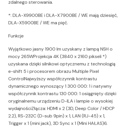
zdalnego sterowania.
*: DLA-X9900BE i DLA-X7900BE / WE mają dziesięć,
DLA-X5900BE / WE ma pięć.
Funkcje
Wyjątkowo jasny 1900 lm uzyskany z lampą NSH o
mocy 265WProjekcja 4K (3840 x 2160 pikseli *)
uzyskana dzięki silnikowi optycznemu z technologią
e-shift 5 i procesorem obrazu Multiple Pixel
ControlNajwyższy współczynnik kontrastu
dynamicznego wynoszący 1 300 000: 1 i natywny
współczynnik kontrastu 130 000: 1 osiągnięty dzięki
oryginalnemu urządzeniu D-ILA i lampie o wysokiej
wydajnościZłącza: HDMI x 2 (3D, Deep Color / HDCP
2.2), RS-232C (D-sub 9pin) x 1, LAN (RJ-45) x 1,
Trigger x 1 (mini jack), 3D Sync x 1 (Mini HAŁAS)6.