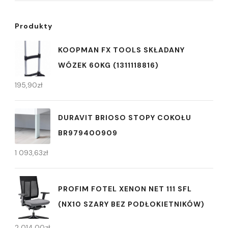
Produkty
KOOPMAN FX TOOLS SKŁADANY
WÓZEK 60KG (1311118816)
195,90
zł
DURAVIT BRIOSO STOPY COKOŁU
BR979400909
1 093,63
zł
PROFIM FOTEL XENON NET 111 SFL
(NX10 SZARY BEZ PODŁOKIETNIKÓW)
2 014,00
zł