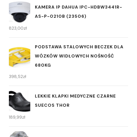
KAMERA IP DAHUA IPC-HDBW3441R-
AS-P-0210B (23506)
823,00
zł
PODSTAWA STALOWYCH BECZEK DLA
WÓZKÓW WIDŁOWYCH NOŚNOŚĆ
680KG
398,52
zł
LEKKIE KLAPKI MEDYCZNE CZARNE
SUECOS THOR
189,99
zł