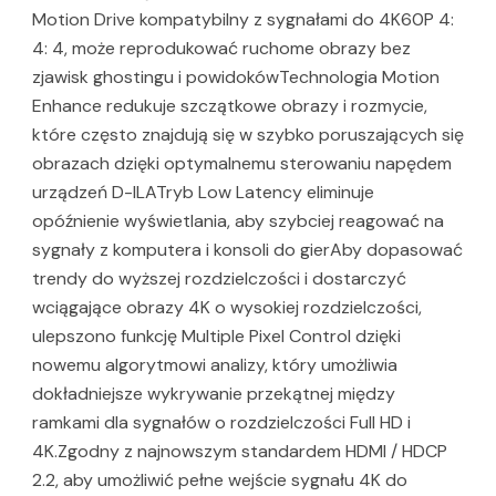
Motion Drive kompatybilny z sygnałami do 4K60P 4:
4: 4, może reprodukować ruchome obrazy bez
zjawisk ghostingu i powidokówTechnologia Motion
Enhance redukuje szczątkowe obrazy i rozmycie,
które często znajdują się w szybko poruszających się
obrazach dzięki optymalnemu sterowaniu napędem
urządzeń D-ILATryb Low Latency eliminuje
opóźnienie wyświetlania, aby szybciej reagować na
sygnały z komputera i konsoli do gierAby dopasować
trendy do wyższej rozdzielczości i dostarczyć
wciągające obrazy 4K o wysokiej rozdzielczości,
ulepszono funkcję Multiple Pixel Control dzięki
nowemu algorytmowi analizy, który umożliwia
dokładniejsze wykrywanie przekątnej między
ramkami dla sygnałów o rozdzielczości Full HD i
4K.Zgodny z najnowszym standardem HDMI / HDCP
2.2, aby umożliwić pełne wejście sygnału 4K do