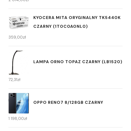
KYOCERA MITA ORYGINALNY TK5440K
CZARNY (1T0C0A0NL0)
359,00
zł
LAMPA ORNO TOPAZ CZARNY (LB1520)
72,31
zł
OPPO RENO7 8/128GB CZARNY
1 198,00
zł