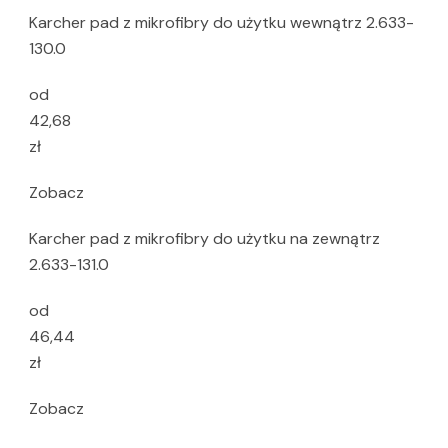
Karcher pad z mikrofibry do użytku wewnątrz 2.633-
130.0
od
42,68
zł
Zobacz
Karcher pad z mikrofibry do użytku na zewnątrz
2.633-131.0
od
46,44
zł
Zobacz