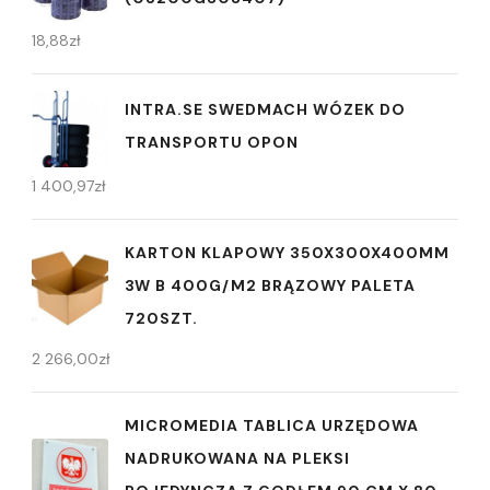
18,88
zł
INTRA.SE SWEDMACH WÓZEK DO
TRANSPORTU OPON
1 400,97
zł
KARTON KLAPOWY 350X300X400MM
3W B 400G/M2 BRĄZOWY PALETA
720SZT.
2 266,00
zł
MICROMEDIA TABLICA URZĘDOWA
NADRUKOWANA NA PLEKSI