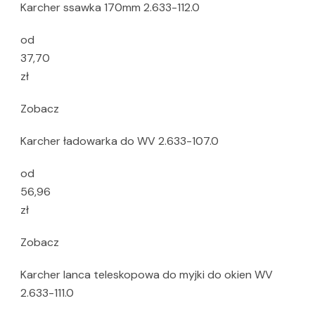
Karcher ssawka 170mm 2.633-112.0
od
37,70
zł
Zobacz
Karcher ładowarka do WV 2.633-107.0
od
56,96
zł
Zobacz
Karcher lanca teleskopowa do myjki do okien WV
2.633-111.0