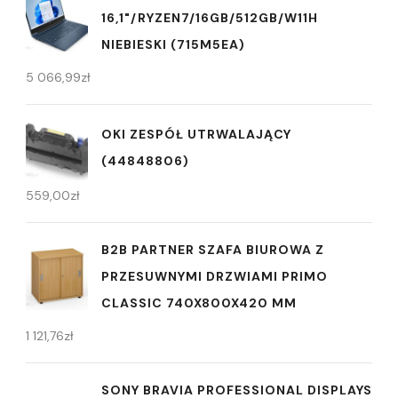
16,1"/RYZEN7/16GB/512GB/W11H
NIEBIESKI (715M5EA)
5 066,99
zł
OKI ZESPÓŁ UTRWALAJĄCY
(44848806)
559,00
zł
B2B PARTNER SZAFA BIUROWA Z
PRZESUWNYMI DRZWIAMI PRIMO
CLASSIC 740X800X420 MM
1 121,76
zł
SONY BRAVIA PROFESSIONAL DISPLAYS