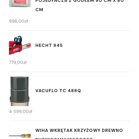
POJEDYNCZA Z GODŁEM 90 CM X 80
CM
996,00
zł
HECHT 945
779,00
zł
VACUFLO TC 488Q
4 599,00
zł
WIHA WKRĘTAK KRZYŻOWY DREWNO