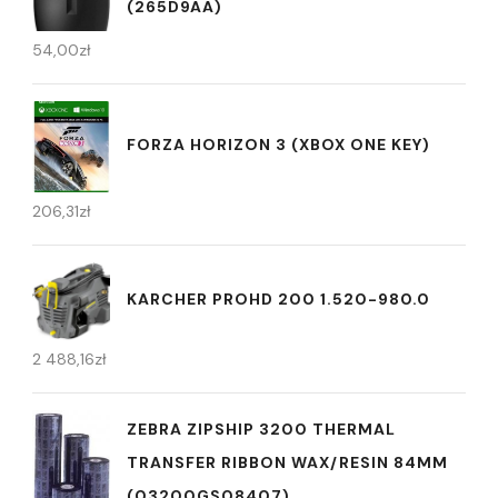
(265D9AA)
54,00
zł
FORZA HORIZON 3 (XBOX ONE KEY)
206,31
zł
KARCHER PROHD 200 1.520-980.0
2 488,16
zł
ZEBRA ZIPSHIP 3200 THERMAL
TRANSFER RIBBON WAX/RESIN 84MM
(03200GS08407)