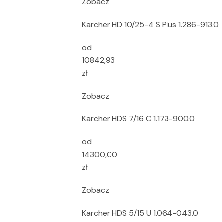
Zobacz
Karcher HD 10/25-4 S Plus 1.286-913.0
od
10842,93
zł
Zobacz
Karcher HDS 7/16 C 1.173-900.0
od
14300,00
zł
Zobacz
Karcher HDS 5/15 U 1.064-043.0