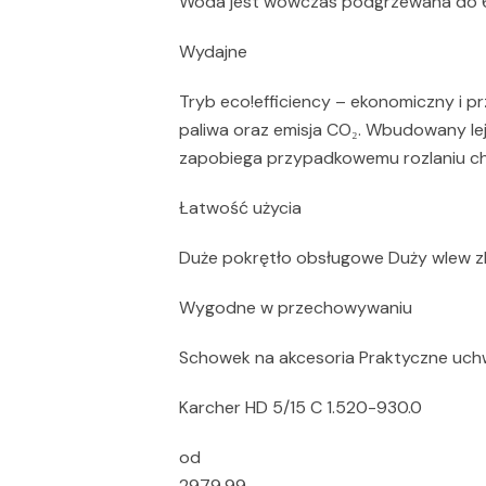
Woda jest wówczas podgrzewana do 60
Wydajne
Tryb eco!efficiency – ekonomiczny i p
paliwa oraz emisja CO₂. Wbudowany le
zapobiega przypadkowemu rozlaniu ch
Łatwość użycia
Duże pokrętło obsługowe Duży wlew zb
Wygodne w przechowywaniu
Schowek na akcesoria Praktyczne uch
Karcher HD 5/15 C 1.520-930.0
od
2979,99