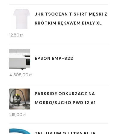
JHK TSOCEAN T SHIRT MĘSKI Z
KRÓTKIM RĘKAWEM BIAŁY XL
12,80
zł
EPSON EMP-822
4 305,00
zł
PARKSIDE ODKURZACZ NA
MOKRO/SUCHO PWD 12 A1
219,00
zł
TELLURIUM Q ULTRA BLUE