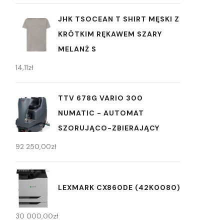
JHK TSOCEAN T SHIRT MĘSKI Z
KRÓTKIM RĘKAWEM SZARY
MELANŻ S
14,11
zł
TTV 678G VARIO 300
NUMATIC - AUTOMAT
SZORUJĄCO-ZBIERAJĄCY
92 250,00
zł
LEXMARK CX860DE (42K0080)
30 000,00
zł