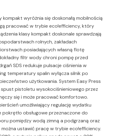
y kompakt wyróżnia się doskonałą mobilnością
ą pracować w trybie eco!efficiency, który
rządzenia klasy kompakt doskonale sprawdzają
ospodarstwach rolnych, zakładach
biorstwach posiadających własną flotę
kładny filtr wody chroni pompę przed
drgań SDS redukuje pulsacje ciśnienia w
ng temperatury spalin wyłącza silnik po
pieczeństwo użytkowania. System Easy Press
a spust pistoletu wysokociśnieniowego przez
męczy się i może pracować komfortowo.
pierścień umożliwiający regulację wydatku
że pokrętło obsługowe przeznaczone do
yboru pomiędzy wodą zimną a podgrzaną oraz
 można ustawić pracę w trybie eco!efficiency.