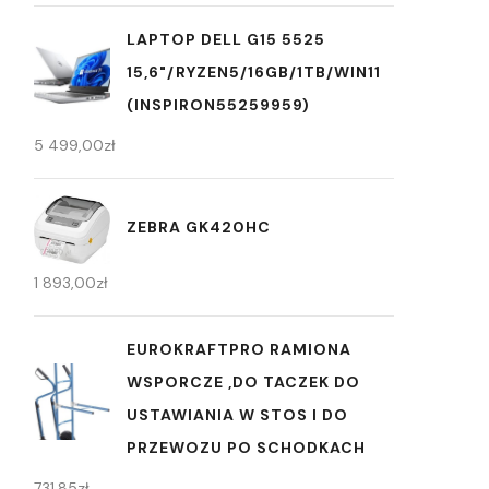
LAPTOP DELL G15 5525
15,6"/RYZEN5/16GB/1TB/WIN11
(INSPIRON55259959)
5 499,00
zł
ZEBRA GK420HC
1 893,00
zł
EUROKRAFTPRO RAMIONA
WSPORCZE ,DO TACZEK DO
USTAWIANIA W STOS I DO
PRZEWOZU PO SCHODKACH
731,85
zł