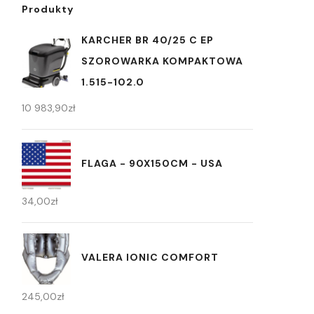
Produkty
KARCHER BR 40/25 C EP
SZOROWARKA KOMPAKTOWA
1.515-102.0
10 983,90
zł
FLAGA - 90X150CM - USA
34,00
zł
VALERA IONIC COMFORT
245,00
zł