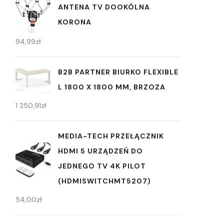
ANTENA TV DOOKÓLNA
KORONA
94,99
zł
B2B PARTNER BIURKO FLEXIBLE
L 1800 X 1800 MM, BRZOZA
1 250,91
zł
MEDIA-TECH PRZEŁĄCZNIK
HDMI 5 URZĄDZEŃ DO
JEDNEGO TV 4K PILOT
(HDMISWITCHMT5207)
54,00
zł