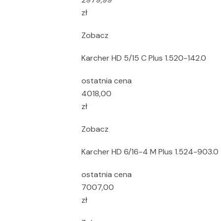
zł
Zobacz
Karcher HD 5/15 C Plus 1.520-142.0
ostatnia cena
4018,00
zł
Zobacz
Karcher HD 6/16-4 M Plus 1.524-903.0
ostatnia cena
7007,00
zł