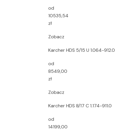
od
10535,54
zł
Zobacz
Karcher HDS 5/15 U 1.064-912.0
od
8549,00
zł
Zobacz
Karcher HDS 8/17 C 1.174-911.0
od
14199,00