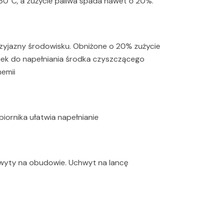
°C, a zużycie paliwa spada nawet o 20%.
rzyjazny środowisku. Obniżone o 20% zużycie
jek do napełniania środka czyszczącego
emii
iornika ułatwia napełnianie
wyty na obudowie. Uchwyt na lancę