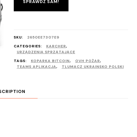
SPRAWDŹ SAM!
SKU:
2650EE7307E9
CATEGORIES:
KARCHER
,
URZĄDZENIA SPRZĄTAJĄCE
TAGS:
KOPARKA BITCOIN
,
OVH POŻAR
,
TEAMS APLIKACJA
,
TLUMACZ UKRAINSKO POLSKI
SCRIPTION