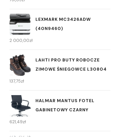
LEXMARK MC3426ADW
(40N9460)
2 000,00
zł
LAHTI PRO BUTY ROBOCZE
ZIMOWE ŚNIEGOWCE L30804
137,75
zł
HALMAR MANTUS FOTEL
GABINETOWY CZARNY
621,49
zł