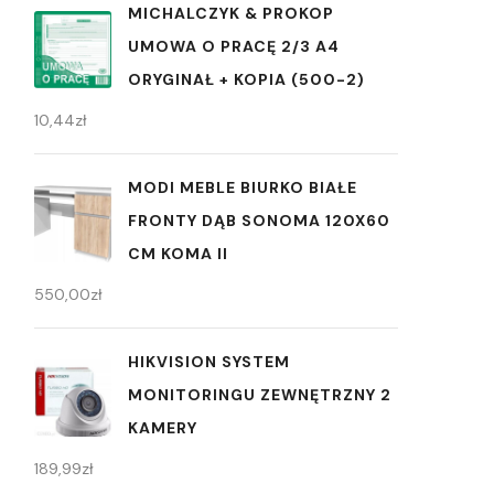
MICHALCZYK & PROKOP
UMOWA O PRACĘ 2/3 A4
ORYGINAŁ + KOPIA (500-2)
10,44
zł
MODI MEBLE BIURKO BIAŁE
FRONTY DĄB SONOMA 120X60
CM KOMA II
550,00
zł
HIKVISION SYSTEM
MONITORINGU ZEWNĘTRZNY 2
KAMERY
189,99
zł