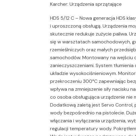
Karcher: Urządzenia sprzątające
HDS 5/12 C – Nowa generacja HDS klas
i uproszczoną obsługą. Urządzenia mog
skutecznie redukuje zużycie paliwa. U
się w warsztatach samochodowych, g
rzemieślniczych oraz małych przedsię
samochodów. Montowany na wejściu do
zanieczyszczeniami. System tłumienia 
układzie wysokociśnieniowym. Monitori
przekroczeniu 300°C zapewniając bez
wpływa na zmniejszenie siły nacisku n
co osoba obsługująca urządzenie nie 
Dodatkową zaletą jest Servo Control, 
wody bezpośrednio na pistolecie. Du
włączania i wyłączania urządzenia, w
regulacji temperatury wody. Pokrętłem