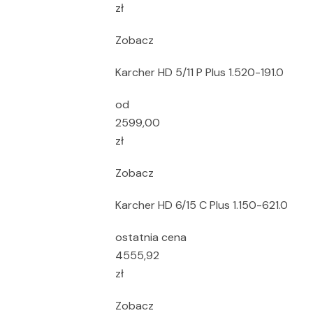
zł
Zobacz
Karcher HD 5/11 P Plus 1.520-191.0
od
2599,00
zł
Zobacz
Karcher HD 6/15 C Plus 1.150-621.0
ostatnia cena
4555,92
zł
Zobacz