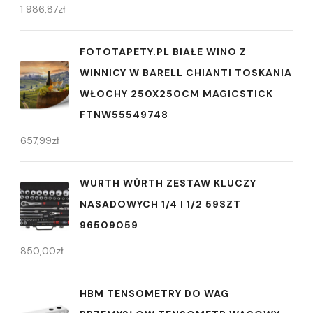
1 986,87
zł
FOTOTAPETY.PL BIAŁE WINO Z
WINNICY W BARELL CHIANTI TOSKANIA
WŁOCHY 250X250CM MAGICSTICK
FTNW55549748
657,99
zł
WURTH WÜRTH ZESTAW KLUCZY
NASADOWYCH 1/4 I 1/2 59SZT
96509059
850,00
zł
HBM TENSOMETRY DO WAG