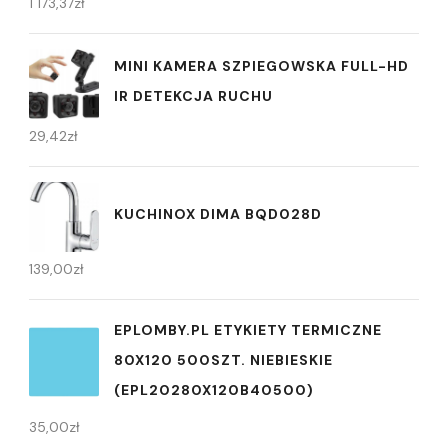
1 173,37
zł
MINI KAMERA SZPIEGOWSKA FULL-HD
IR DETEKCJA RUCHU
29,42
zł
KUCHINOX DIMA BQD028D
139,00
zł
EPLOMBY.PL ETYKIETY TERMICZNE
80X120 500SZT. NIEBIESKIE
(EPL20280X120B40500)
35,00
zł