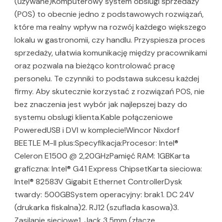
(używane)Komputerowy system obslugi sprzedaży
(POS) to obecnie jedno z podstawowych rozwiązań,
które ma realny wpływ na rozwój każdego większego
lokalu w gastronomii, czy handlu. Przyspiesza proces
sprzedaży, ułatwia komunikację między pracownikami
oraz pozwala na bieżąco kontrolować pracę
personelu. Te czynniki to podstawa sukcesu każdej
firmy. Aby skutecznie korzystać z rozwiązań POS, nie
bez znaczenia jest wybór jak najlepszej bazy do
systemu obslugi klienta.Kable połączeniowe
PoweredUSB i DVI w komplecie!Wincor Nixdorf
BEETLE M-II plus:Specyfikacja:Procesor: Intel®
Celeron E1500 @ 2,20GHzPamięć RAM: 1GBKarta
graficzna: Intel® G41 Express ChipsetKarta sieciowa:
Intel® 82583V Gigabit Ethernet ControllerDysk
twardy: 500GBSystem operacyjny: brak1. DC 24V
(drukarka fiskalna)2. RJ12 (szuflada kasowa)3.
Zasilanie sieciowe1. Jack 3,5mm (złącze