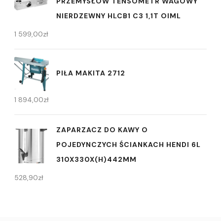
PRZEMYSŁOW TENSOMETR WAGOWY
NIERDZEWNY HLCB1 C3 1,1T OIML
1 599,00
zł
PIŁA MAKITA 2712
1 894,00
zł
ZAPARZACZ DO KAWY O
POJEDYNCZYCH ŚCIANKACH HENDI 6L
310X330X(H)442MM
528,90
zł