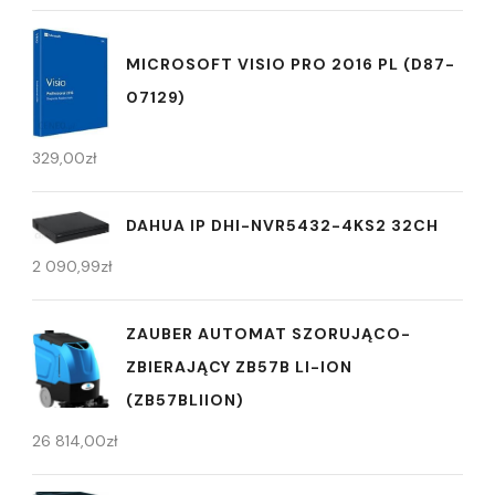
MICROSOFT VISIO PRO 2016 PL (D87-
07129)
329,00
zł
DAHUA IP DHI-NVR5432-4KS2 32CH
2 090,99
zł
ZAUBER AUTOMAT SZORUJĄCO-
ZBIERAJĄCY ZB57B LI-ION
(ZB57BLIION)
26 814,00
zł