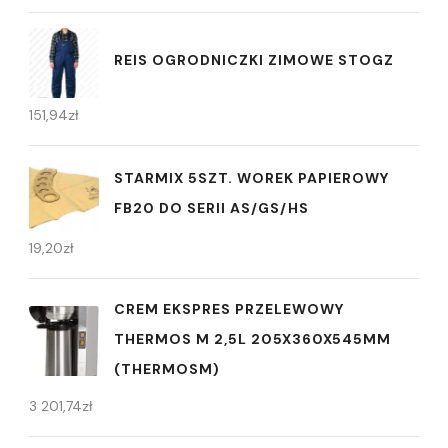
REIS OGRODNICZKI ZIMOWE STOGZ
151,94
zł
STARMIX 5SZT. WOREK PAPIEROWY
FB20 DO SERII AS/GS/HS
19,20
zł
CREM EKSPRES PRZELEWOWY
THERMOS M 2,5L 205X360X545MM
(THERMOSM)
3 201,74
zł