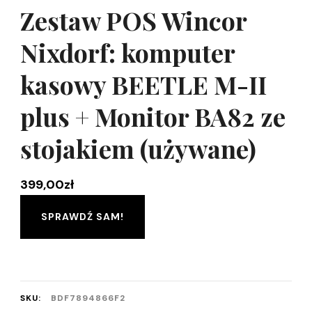
Zestaw POS Wincor
Nixdorf: komputer
kasowy BEETLE M-II
plus + Monitor BA82 ze
stojakiem (używane)
399,00
zł
SPRAWDŹ SAM!
SKU:
BDF7894866F2