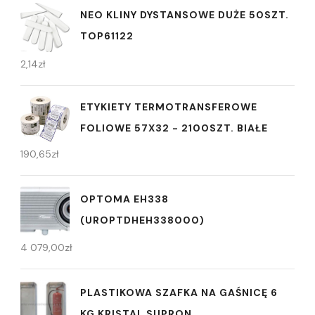
NEO KLINY DYSTANSOWE DUŻE 50SZT.
TOP61122
2,14
zł
ETYKIETY TERMOTRANSFEROWE
FOLIOWE 57X32 - 2100SZT. BIAŁE
190,65
zł
OPTOMA EH338
(UROPTDHEH338000)
4 079,00
zł
PLASTIKOWA SZAFKA NA GAŚNICĘ 6
KG KRISTAL SUPRON