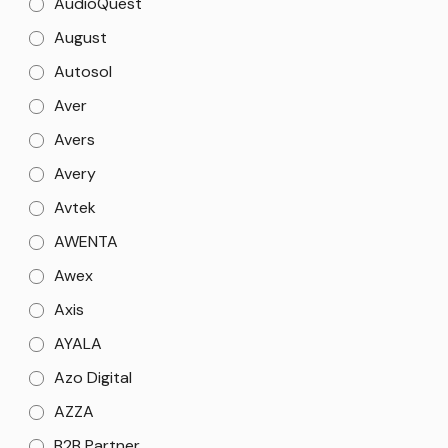
AudioQuest
August
Autosol
Aver
Avers
Avery
Avtek
AWENTA
Awex
Axis
AYALA
Azo Digital
AZZA
B2B Partner