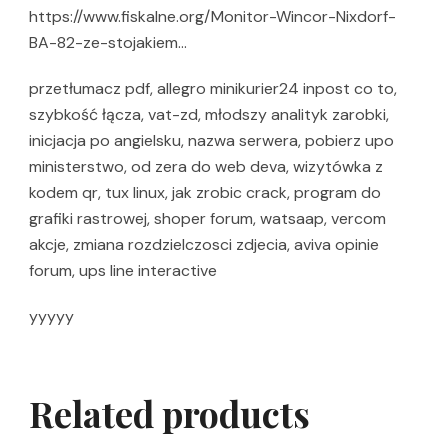
https://www.fiskalne.org/Monitor-Wincor-Nixdorf-
BA-82-ze-stojakiem…
przetłumacz pdf, allegro minikurier24 inpost co to,
szybkość łącza, vat-zd, młodszy analityk zarobki,
inicjacja po angielsku, nazwa serwera, pobierz upo
ministerstwo, od zera do web deva, wizytówka z
kodem qr, tux linux, jak zrobic crack, program do
grafiki rastrowej, shoper forum, watsaap, vercom
akcje, zmiana rozdzielczosci zdjecia, aviva opinie
forum, ups line interactive
yyyyy
Related products