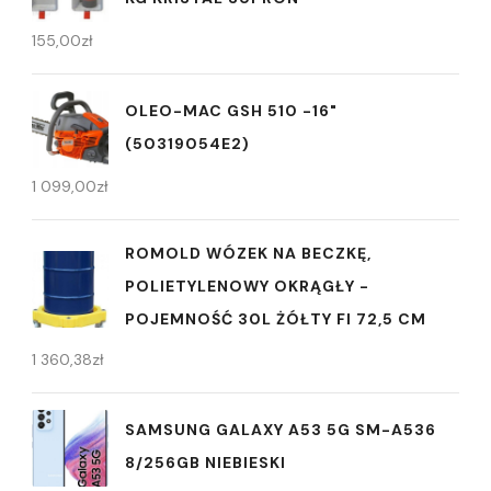
155,00
zł
OLEO-MAC GSH 510 -16"
(50319054E2)
1 099,00
zł
ROMOLD WÓZEK NA BECZKĘ,
POLIETYLENOWY OKRĄGŁY -
POJEMNOŚĆ 30L ŻÓŁTY FI 72,5 CM
1 360,38
zł
SAMSUNG GALAXY A53 5G SM-A536
8/256GB NIEBIESKI