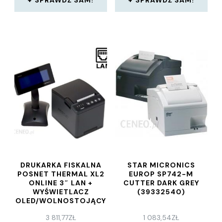
DRUKARKA FISKALNA
STAR MICRONICS
POSNET THERMAL XL2
EUROP SP742-M
ONLINE 3″ LAN +
CUTTER DARK GREY
WYŚWIETLACZ
(39332540)
OLED/WOLNOSTOJĄCY
3 811,77
ZŁ
1 083,54
ZŁ