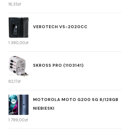
18,33
zł
VEROTECH VS-2020CC
1 390,00
zł
SKROSS PRO (1103141)
82,17
zł
MOTOROLA MOTO G200 5G 8/128GB
NIEBIESKI
1 799,00
zł