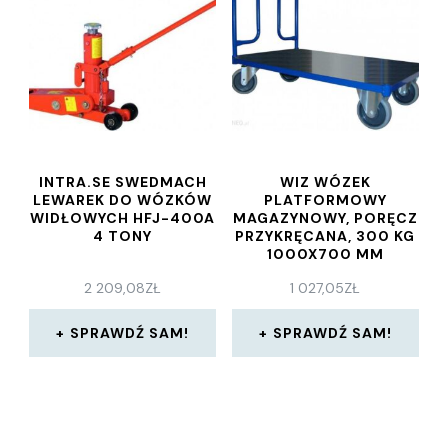
INTRA.SE SWEDMACH
WIZ WÓZEK
LEWAREK DO WÓZKÓW
PLATFORMOWY
WIDŁOWYCH HFJ-400A
MAGAZYNOWY, PORĘCZ
4 TONY
PRZYKRĘCANA, 300 KG
1000X700 MM
2 209,08
ZŁ
1 027,05
ZŁ
SPRAWDŹ SAM!
SPRAWDŹ SAM!