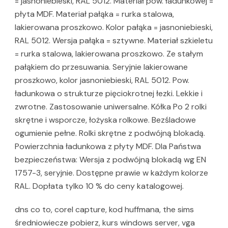
= jasnoniebieski, RAL 5012. Materiał pow. ładunkowej =
płyta MDF. Materiał pałąka = rurka stalowa,
lakierowana proszkowo. Kolor pałąka = jasnoniebieski,
RAL 5012. Wersja pałąka = sztywne. Materiał szkieletu
= rurka stalowa, lakierowana proszkowo. Ze stałym
pałąkiem do przesuwania. Seryjnie lakierowane
proszkowo, kolor jasnoniebieski, RAL 5012. Pow.
ładunkowa o strukturze pięciokrotnej łezki. Lekkie i
zwrotne. Zastosowanie uniwersalne. Kółka Po 2 rolki
skrętne i wsporcze, łożyska rolkowe. Bezśladowe
ogumienie pełne. Rolki skrętne z podwójną blokadą.
Powierzchnia ładunkowa z płyty MDF. Dla Państwa
bezpieczeństwa: Wersja z podwójną blokadą wg EN
1757-3, seryjnie. Dostępne prawie w każdym kolorze
RAL. Dopłata tylko 10 % do ceny katalogowej.
dns co to, corel capture, kod huffmana, the sims
średniowiecze pobierz, kurs windows server, vga