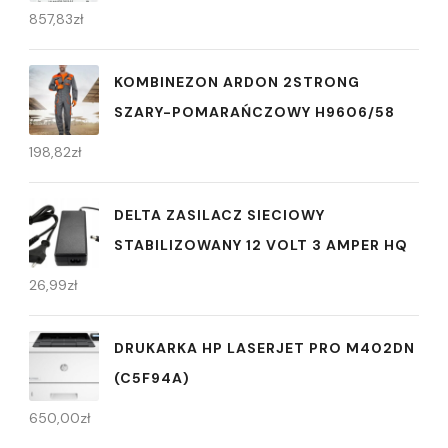
857,83
zł
KOMBINEZON ARDON 2STRONG
SZARY-POMARAŃCZOWY H9606/58
198,82
zł
DELTA ZASILACZ SIECIOWY
STABILIZOWANY 12 VOLT 3 AMPER HQ
26,99
zł
DRUKARKA HP LASERJET PRO M402DN
(C5F94A)
650,00
zł