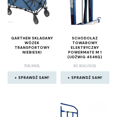
GARTHEN SKŁADANY
SCHODOŁAZ
WÓZEK
TOWAROWY
TRANSPORTOWY
ELEKTRYCZNY
NIEBIESKI
POWERMATE M 1
(UDŹWIG 454KG)
708,99
ZŁ
30 900,00
ZŁ
SPRAWDŹ SAM!
SPRAWDŹ SAM!