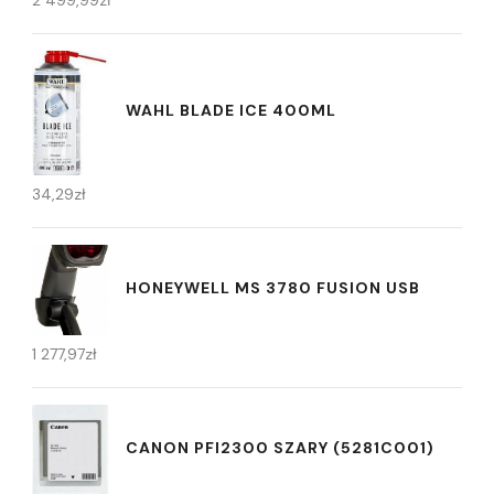
WAHL BLADE ICE 400ML
34,29
zł
HONEYWELL MS 3780 FUSION USB
1 277,97
zł
CANON PFI2300 SZARY (5281C001)