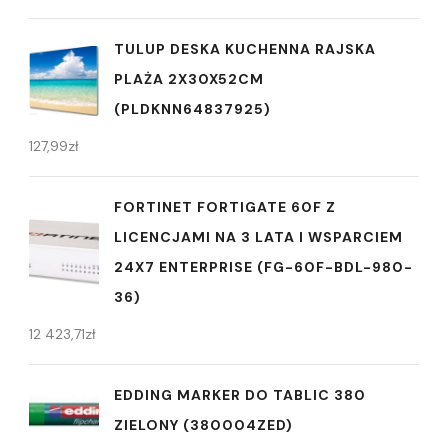
TULUP DESKA KUCHENNA RAJSKA
PLAŻA 2X30X52CM
(PLDKNN64837925)
127,99
zł
FORTINET FORTIGATE 60F Z
LICENCJAMI NA 3 LATA I WSPARCIEM
24X7 ENTERPRISE (FG-60F-BDL-980-
36)
12 423,71
zł
EDDING MARKER DO TABLIC 380
ZIELONY (380004ZED)