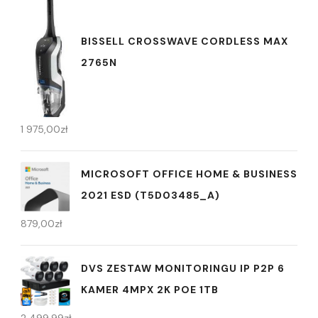
BISSELL CROSSWAVE CORDLESS MAX
2765N
1 975,00
zł
MICROSOFT OFFICE HOME & BUSINESS
2021 ESD (T5D03485_A)
879,00
zł
DVS ZESTAW MONITORINGU IP P2P 6
KAMER 4MPX 2K POE 1TB
2 499,99
zł