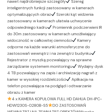
nawet najdrobniejsze szczegóły
Szereg
inteligentnych funkcji zastosowany w kamerach
optymalizujących obraz
Szeroki kąt widzenia
zastosowany w kamerach ułatwia uchwycenie
odpowiedniego kadru
Promiennik podczerwieni IR
do 30m zastosowany w kamerach umożliwiający
widoczność w całkowitej ciemności
Kamery
odporne na każde warunki atmosferyczne do
zastosowań wewnątrz i na zewnątrz budynku
Rejestrator z myszką pozwalający na sprawne
zarządzanie systemem monitoringu
Wydajny dysk
4 TB pozwalający na zapis i archiwizację nagrań z
kamer w wysokiej rozdzielczości
Aplikacja na
telefon pozwalająca na podgląd i odtwarzanie
obrazu z kamer
4 x KAMERA KOPUŁOWA FULL HD DAHUA DH-IPC-
HDW1230S-0280B-S5
DO ZASTOSOWAŃ
WEWNĄTRZ I NA ZEWNĄTRZ OBIEKTÓWWysoka