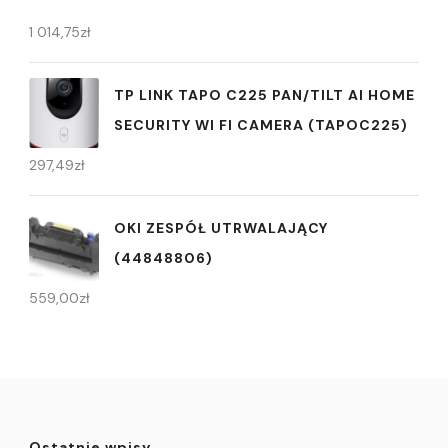
1 014,75
zł
TP LINK TAPO C225 PAN/TILT AI HOME
SECURITY WI FI CAMERA (TAPOC225)
297,49
zł
OKI ZESPÓŁ UTRWALAJĄCY
(44848806)
559,00
zł
Ostatnie wpisy