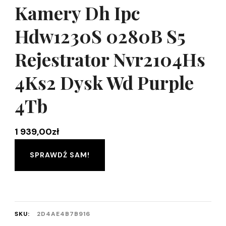
Kamery Dh Ipc
Hdw1230S 0280B S5
Rejestrator Nvr2104Hs
4Ks2 Dysk Wd Purple
4Tb
1 939,00
zł
SPRAWDŹ SAM!
SKU:
2D4AE4B7B916