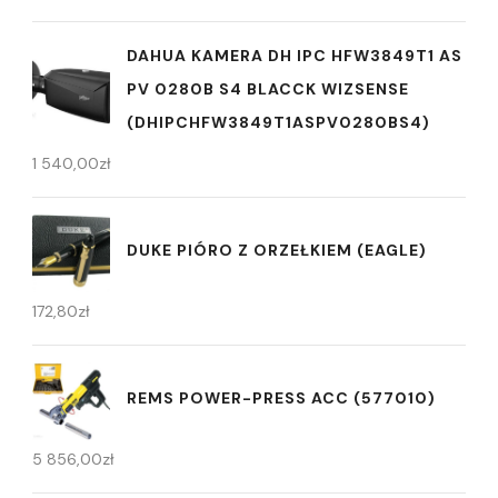
DAHUA KAMERA DH IPC HFW3849T1 AS
PV 0280B S4 BLACCK WIZSENSE
(DHIPCHFW3849T1ASPV0280BS4)
1 540,00
zł
DUKE PIÓRO Z ORZEŁKIEM (EAGLE)
172,80
zł
REMS POWER-PRESS ACC (577010)
5 856,00
zł