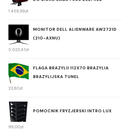
1 459,99
zł
MONITOR DELL ALIENWARE AW2721D
(210-AXNU)
5 023,47
zł
FLAGA BRAZYLII 112X70 BRAZYLIA
BRAZYLIJSKA TUNEL
23,80
zł
POMOCNIK FRYZJERSKI INTRO LUX
99,00
zł