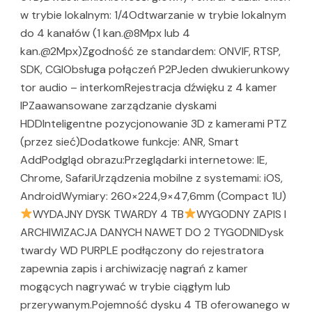
w trybie lokalnym: 1/4Odtwarzanie w trybie lokalnym
do 4 kanałów (1 kan.@8Mpx lub 4
kan.@2Mpx)Zgodność ze standardem: ONVIF, RTSP,
SDK, CGIObsługa połączeń P2PJeden dwukierunkowy
tor audio – interkomRejestracja dźwięku z 4 kamer
IPZaawansowane zarządzanie dyskami
HDDInteligentne pozycjonowanie 3D z kamerami PTZ
(przez sieć)Dodatkowe funkcje: ANR, Smart
AddPodgląd obrazu:Przeglądarki internetowe: IE,
Chrome, SafariUrządzenia mobilne z systemami: iOS,
AndroidWymiary: 260×224,9×47,6mm (Compact 1U)
WYDAJNY DYSK TWARDY 4 TB
WYGODNY ZAPIS I
ARCHIWIZACJA DANYCH NAWET DO 2 TYGODNIDysk
twardy WD PURPLE podłączony do rejestratora
zapewnia zapis i archiwizację nagrań z kamer
mogących nagrywać w trybie ciągłym lub
przerywanym.Pojemność dysku 4 TB oferowanego w