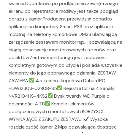
świecie.Dodatkowo po podłączeniu zewnętrznego
ekranu do rejestratora możliwy jest także podgląd
obrazu z kamer.Producent przewidział ponadto
aplikację na komputery Smart PSS oraz aplikacje
mobilną na telefony komórkowe DMSS ułatwiającą
zarządzanie zestawem monitoringu i pozwalającą na
ciągłą obserwacje monitorowanych terenów oraz
obiektów.Zestaw monitoringu jest zestawem
kompletnym gotowym do użycia i posiada wszystkie
elementy do jego poprawnego działania. ZESTAW
ZAWIERA:
4 x kamera kopułowa Dahua IPC-
HDW1230S-0280B-S5
Rejestrator na 4 kanały
NVR2104HS-4KS2
Dysk twardy WD Purple o
pojemności 4 TB
Komplet elementów
podłączeniowych i montażowych KORZYŚCI
WYNIKAJĄCE Z ZAKUPU ZESTAWU :
Wysoka
rozdzielczość kamer 2 Mpx pozwalająca dostrzec