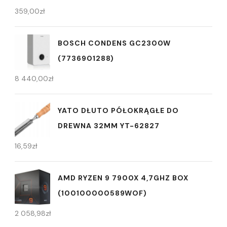
359,00
zł
BOSCH CONDENS GC2300W
(7736901288)
8 440,00
zł
YATO DŁUTO PÓŁOKRĄGŁE DO
DREWNA 32MM YT-62827
16,59
zł
AMD RYZEN 9 7900X 4,7GHZ BOX
(100100000589WOF)
2 058,98
zł