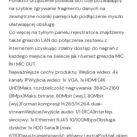
Ponadto urządzenie posiada slot USB pozwalający
na szybkie zgrywanie fragmentu danych na
zewnętrzne nośniki pamięci lub podłączenie myszki
ułatwiającej obsługę.
Co więcej na tylnym panelu rejestratora znajdziemy
także gniazdo LAN do połączenia zestawu z
internetem uzyskując zdalny dostęp do nagrań z
każdego miejsca na świecie jak również gniazda MIC
IN i MIC OUT.
Najważniejsze cechy produktu: Wejścia wideo: 4x
kanały IPWyjścia wideo: 1x VGA, 1x HDMI (4K
UHD)Maks. rozdzielczość nagrywania: 3840×2160
(8Mpx)Maks. bitrate: 80Mbit (wej.), 80Mbit
(wyj.)Format kompresji: H.265/H.264 dual-
streamWejście/wyjście audio: 1/1 (RCA)Interfejs
sieciowy: 1x Ethernet RJ45 10/100MbpsObsługa
dysków: 1x HDD Sata III (max.
6TB)Dwustrumieniowość: główny i extraPodział okien