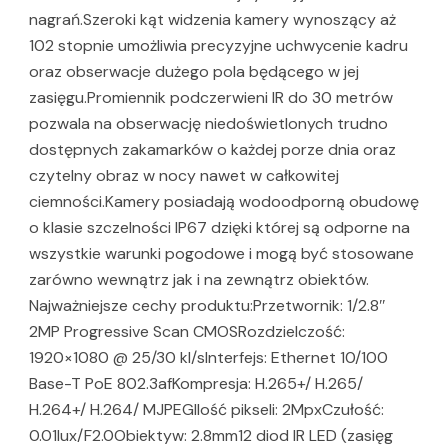
nagrań.Szeroki kąt widzenia kamery wynoszący aż
102 stopnie umożliwia precyzyjne uchwycenie kadru
oraz obserwacje dużego pola będącego w jej
zasięgu.Promiennik podczerwieni IR do 30 metrów
pozwala na obserwację niedoświetlonych trudno
dostępnych zakamarków o każdej porze dnia oraz
czytelny obraz w nocy nawet w całkowitej
ciemności.Kamery posiadają wodoodporną obudowę
o klasie szczelności IP67 dzięki której są odporne na
wszystkie warunki pogodowe i mogą być stosowane
zarówno wewnątrz jak i na zewnątrz obiektów.
Najważniejsze cechy produktu:Przetwornik: 1/2.8″
2MP Progressive Scan CMOSRozdzielczość:
1920×1080 @ 25/30 kl/sInterfejs: Ethernet 10/100
Base-T PoE 802.3afKompresja: H.265+/ H.265/
H.264+/ H.264/ MJPEGIlość pikseli: 2MpxCzułość:
0.01lux/F2.0Obiektyw: 2.8mm12 diod IR LED (zasięg