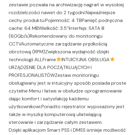
zestawie pozwala na archiwizację nagrań w wysokiej
rozdzielczości nawet do 2 tygodni.Najważniejsze
cechy produktu:Pojemność: 4 TBPamięć podręczna
cache: 64 MBWielkość: 3.5″Interfejs: SATA III
(6.0Gb/s)Rekomendowany do monitoringu
CCTVAutomatyczne zarządzanie prędkością
obrotową (RPM)Zwiększona wydajność dzięki
technologii ALLFrame
INTUICYJNA OBSŁUGA
URZĄDZENIE DLA POCZĄTKUJĄCYCH I
PROFESJONALISTÓWZestaw monitoringu
obsługiwany jest w intuicyjny sposób posiada proste
czytelne Menu i łatwe w obsłudze oprogramowanie
dając komfort i satysfakcję każdemu
użytkownikowi.Ponadto rejestrator wyposażony jest
także w myszkę komputerową ułatwiającą
sterowanie i zarządzanie całym zestawem.
Dzięki aplikacjom Smart PSS i DMSS istnieje możliwość