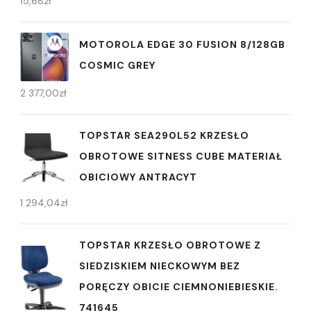
15,68
zł
MOTOROLA EDGE 30 FUSION 8/128GB
COSMIC GREY
2 377,00
zł
TOPSTAR SEA290L52 KRZESŁO
OBROTOWE SITNESS CUBE MATERIAŁ
OBICIOWY ANTRACYT
1 294,04
zł
TOPSTAR KRZESŁO OBROTOWE Z
SIEDZISKIEM NIECKOWYM BEZ
PORĘCZY OBICIE CIEMNONIEBIESKIE.
741645