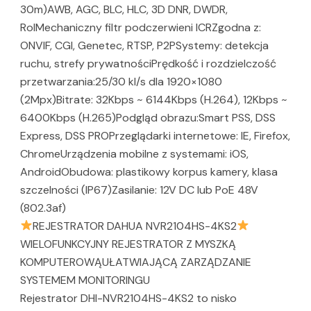
30m)AWB, AGC, BLC, HLC, 3D DNR, DWDR,
RoIMechaniczny filtr podczerwieni ICRZgodna z:
ONVIF, CGI, Genetec, RTSP, P2PSystemy: detekcja
ruchu, strefy prywatnościPrędkość i rozdzielczość
przetwarzania:25/30 kl/s dla 1920×1080
(2Mpx)Bitrate: 32Kbps ~ 6144Kbps (H.264), 12Kbps ~
6400Kbps (H.265)Podgląd obrazu:Smart PSS, DSS
Express, DSS PROPrzeglądarki internetowe: IE, Firefox,
ChromeUrządzenia mobilne z systemami: iOS,
AndroidObudowa: plastikowy korpus kamery, klasa
szczelności (IP67)Zasilanie: 12V DC lub PoE 48V
(802.3af)
REJESTRATOR DAHUA NVR2104HS-4KS2
WIELOFUNKCYJNY REJESTRATOR Z MYSZKĄ
KOMPUTEROWĄUŁATWIAJĄCĄ ZARZĄDZANIE
SYSTEMEM MONITORINGU
Rejestrator DHI-NVR2104HS-4KS2 to nisko