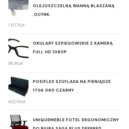
OLEJOSZCZELNĄ WANNĄ BLASZANĄ
,OCYNK.
1 137,75
zł
OKULARY SZPIEGOWSKIE Z KAMERĄ
FULL HD 1080P
118,90
zł
POSIFLEX SZUFLADA NA PIENIĄDZE
170A 080 CZARNY
622,00
zł
UNIQUEMEBLE FOTEL ERGONOMICZNY
DO BIURA SAGA PLUS DEEPRED