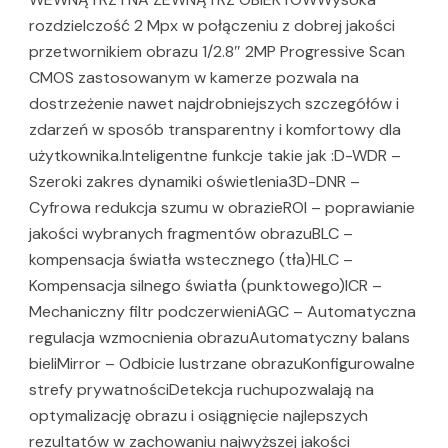
rozdzielczość 2 Mpx w połączeniu z dobrej jakości
przetwornikiem obrazu 1/2.8″ 2MP Progressive Scan
CMOS zastosowanym w kamerze pozwala na
dostrzeżenie nawet najdrobniejszych szczegółów i
zdarzeń w sposób transparentny i komfortowy dla
użytkownika.Inteligentne funkcje takie jak :D-WDR –
Szeroki zakres dynamiki oświetlenia3D-DNR –
Cyfrowa redukcja szumu w obrazieROI – poprawianie
jakości wybranych fragmentów obrazuBLC –
kompensacja światła wstecznego (tła)HLC –
Kompensacja silnego światła (punktowego)ICR –
Mechaniczny filtr podczerwieniAGC – Automatyczna
regulacja wzmocnienia obrazuAutomatyczny balans
bieliMirror – Odbicie lustrzane obrazuKonfigurowalne
strefy prywatnościDetekcja ruchupozwalają na
optymalizację obrazu i osiągnięcie najlepszych
rezultatów w zachowaniu najwyższej jakości