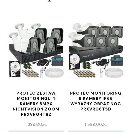
PROTEC ZESTAW
PROTEC MONITORING
MONITORINGU 4
6 KAMERY IP66
KAMERY 8MPX
WYRAŹNY OBRAZ NOC
NIGHTVISION ZOOM
PRXVR06T5D
PRXVR04T8Z
1 399,00
ZŁ
1 599,00
ZŁ