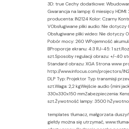
3D: true Cechy dodatkowe: Wbudowany 
Gwarancja na lampę: 6 miesięcy HDMI:
producenta: IN2124 Kolor: Czarny Kontr
VObsługiwane pliki audio: Nie dotyczy 
Obsługiwane pliki wideo: Nie dotyczy O
Pobór mocy: 260 WPojemność akumulat
BProporcje ekranu: 4:3 RJ-45: 1 szt.R
szt.Sposoby regulacji obrazu: +/-40 st
Standard obrazu: XGA Strona www pr
http://www.infocus.com/projectors/IN2
DLP Typ: Projektor Typ transmisji prz
szt.Waga: 2,2 kgWejście audio (mini jack)
330x330x150 mmZabezpieczenia: Kensi
szt.Żywotność lampy: 3500 hŻywotno
templates tłumacz, małgorzata duszyńsk
giełdy można się utrzymać, www.tłumacz