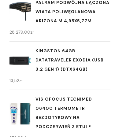
PALRAM PODWÓJNA ŁĄCZONA
WIATA POLIWĘGLANOWA
ARIZONA M 4,95X5,77M
28 279,00
zł
KINGSTON 64GB
DATATRAVELER EXODIA (USB
3.2 GEN 1) (DTX64GB)
13,52
zł
VISIOFOCUS TECNIMED
06400 TERMOMETR
BEZDOTYKOWY NA
PODCZERWIEŃ Z ETUI ®