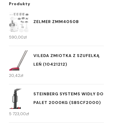
Produkty
ZELMER ZMM4050B
590,00
zł
VILEDA ZMIOTKA Z SZUFELKĄ
LEŃ (10421212)
20,42
zł
STEINBERG SYSTEMS WIDŁY DO
PALET 2000KG (SBSCF2000)
5 723,00
zł