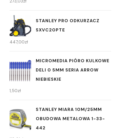
273,03
zł
STANLEY PRO ODKURZACZ
SXVC20PTE
447,00
zł
MICROMEDIA PIÓRO KULKOWE
DELI 0 5MM SERIA ARROW
NIEBIESKIE
1,50
zł
STANLEY MIARA 10M/25MM
OBUDOWA METALOWA 1-33-
442