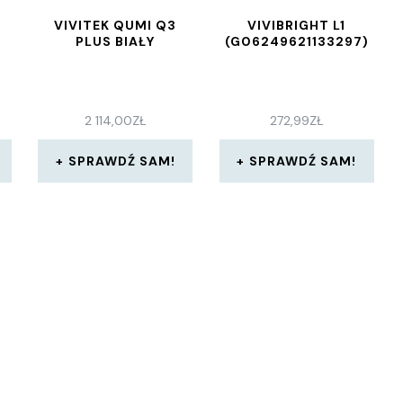
VIVITEK QUMI Q3
VIVIBRIGHT L1
PLUS BIAŁY
(G06249621133297)
2 114,00
ZŁ
272,99
ZŁ
SPRAWDŹ SAM!
SPRAWDŹ SAM!