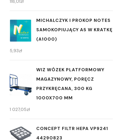
118,01
zł
MICHALCZYK I PROKOP NOTES
SAMOKOPIUJĄCY A5 W KRATKĘ
(A1000)
5,93
zł
WIZ WÓZEK PLATFORMOWY
MAGAZYNOWY, PORĘCZ
PRZYKRĘCANA, 300 KG
1000X700 MM
1 027,05
zł
CONCEPT FILTR HEPA VP9241
44290823