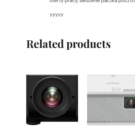
oferty pracy, śledzenie paczka poczt
yyyyy
Related products