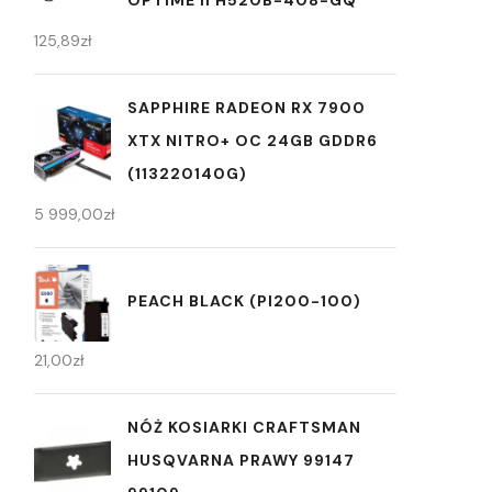
OPTIME II H520B-408-GQ
125,89
zł
SAPPHIRE RADEON RX 7900
XTX NITRO+ OC 24GB GDDR6
(113220140G)
5 999,00
zł
PEACH BLACK (PI200-100)
21,00
zł
NÓŻ KOSIARKI CRAFTSMAN
HUSQVARNA PRAWY 99147