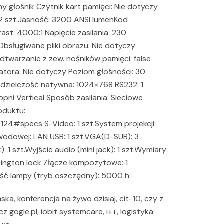
głośnik Czytnik kart pamięci: Nie dotyczy
 2 szt.Jasność: 3200 ANSI lumenKod
ast: 4000:1 Napięcie zasilania: 230
Obsługiwane pliki obrazu: Nie dotyczy
dtwarzanie z zew. nośników pamięci: false
ora: Nie dotyczy Poziom głośności: 30
ozdzielczość natywna: 1024×768 RS232: 1
opni Vertical Sposób zasilania: Sieciowe
oduktu:
124#specs S-Video: 1 szt.System projekcji:
ewodowej: LAN USB: 1 szt.VGA(D-SUB): 3
: 1 szt.Wyjście audio (mini jack): 1 szt.Wymiary:
ngton lock Złącze kompozytowe: 1
ść lampy (tryb oszczędny): 5000 h
a, konferencja na żywo dzisiaj, cit-10, czy z
 gogle.pl, iobit systemcare, i++, logistyka