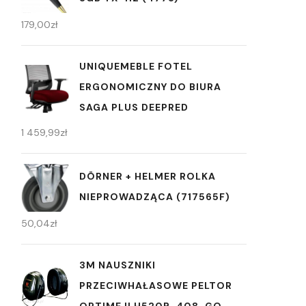
179,00
zł
UNIQUEMEBLE FOTEL
ERGONOMICZNY DO BIURA
SAGA PLUS DEEPRED
1 459,99
zł
DÖRNER + HELMER ROLKA
NIEPROWADZĄCA (717565F)
50,04
zł
3M NAUSZNIKI
PRZECIWHAŁASOWE PELTOR