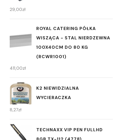
29,00
zł
ROYAL CATERING PÓŁKA
WISZĄCA - STAL NIERDZEWNA
100X40CM DO 80 KG
(RCWR1001)
411,00
zł
K2 NIEWIDZIALNA
WYCIERACZKA
8,27
zł
TECHNAXX VIP PEN FULLHD
8GB TX-112 (4778)