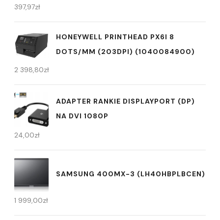
397,97
zł
HONEYWELL PRINTHEAD PX6I 8
DOTS/MM (203DPI) (1040084900)
2 398,80
zł
ADAPTER RANKIE DISPLAYPORT (DP)
NA DVI 1080P
24,00
zł
SAMSUNG 400MX-3 (LH40HBPLBCEN)
1 999,00
zł