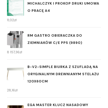
MICHALCZYK I PROKOP DRUKI UMOWA
O PRACĘ A4
11,02
zł
RM GASTRO OBIERACZKA DO
ZIEMNIAKÓW C/E PP5 (9890)
8 157,36
zł
B-V2-SIMPLE BIURKA Z SZUFLADĄ NA
ORYGINALNYM DREWNIANYM STELAŻU
120X60CM
28,16
zł
EGA MASTER KLUCZ NASADOWY