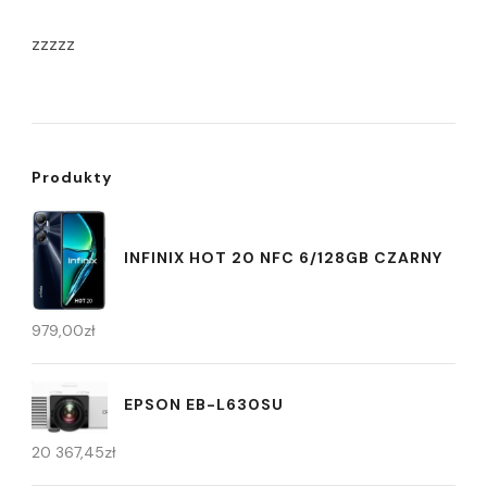
zzzzz
Produkty
INFINIX HOT 20 NFC 6/128GB CZARNY
979,00
zł
EPSON EB-L630SU
20 367,45
zł