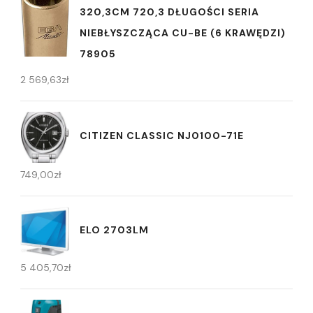
320,3CM 720,3 DŁUGOŚCI SERIA
NIEBŁYSZCZĄCA CU-BE (6 KRAWĘDZI)
78905
2 569,63
zł
CITIZEN CLASSIC NJ0100-71E
749,00
zł
ELO 2703LM
5 405,70
zł