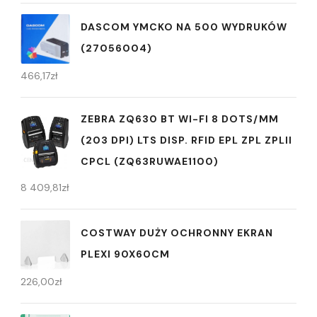
DASCOM YMCKO NA 500 WYDRUKÓW
(27056004)
466,17
zł
ZEBRA ZQ630 BT WI-FI 8 DOTS/MM
(203 DPI) LTS DISP. RFID EPL ZPL ZPLII
CPCL (ZQ63RUWAE1100)
8 409,81
zł
COSTWAY DUŻY OCHRONNY EKRAN
PLEXI 90X60CM
226,00
zł