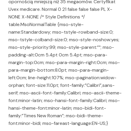
opornością mniejszą niż 35 megaomów. Certyfikat
Uvex medicare. Normal 0 21 false false false PL X-
NONE X-NONE /* Style Definitions */
table.MsoNormalTable {mso-style-
name:Standardowy; mso-tstyle-rowband-size:0;
mso-tstyle-colband-size:0; mso-style-noshow:yes;
mso-style-priority:99; mso-style-parent:””; mso-
padding-alt:0cm 5.4pt 0cm 5.4pt; mso-para-
margin-top:0cm; mso-para-margin-right:0cm; mso-
para-margin-bottom:8.0pt; mso-para-margin-
left:0cm; line-height:107%; mso-pagination:widow-
orphan; font-size:11.0pt; font-family:”Calibri”,sans-
serif; mso-ascii-font-family:Calibri; mso-ascii-theme-
font:minor-latin; mso-hansi-font-family:Calibri; mso-
hansi-theme-font:minor-latin; mso-bidi-font-
family:”Times New Roman”; mso-bidi-theme-
font:minor-bidi; mso-fareast-language:EN-US;}