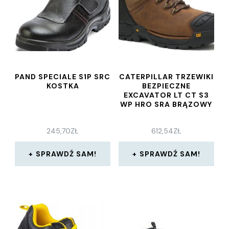
PAND SPECIALE S1P SRC
CATERPILLAR TRZEWIKI
KOSTKA
BEZPIECZNE
EXCAVATOR LT CT S3
WP HRO SRA BRĄZOWY
245,70
ZŁ
612,54
ZŁ
SPRAWDŹ SAM!
SPRAWDŹ SAM!