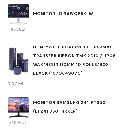
MONITOR LG 34WQ65X-W
1 681,16
zł
HONEYWELL HONEYWELL THERMAL
TRANSFER RIBBON TMX 2010 / HP06
WAX/RESIN 110MM 10 ROLLS/BOX
BLACK (1970649070)
713,02
zł
MONITOR SAMSUNG 24'' FT350
(LF24T350FHRXEN)
548,95
zł