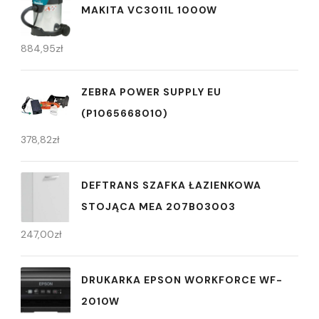
MAKITA VC3011L 1000W
884,95
zł
ZEBRA POWER SUPPLY EU
(P1065668010)
378,82
zł
DEFTRANS SZAFKA ŁAZIENKOWA
STOJĄCA MEA 207B03003
247,00
zł
DRUKARKA EPSON WORKFORCE WF-
2010W