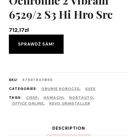
Ochronne 2 Vibram
6529/2 S3 Hi Hro Src
712,17
zł
SPRAWDŹ SAM!
SKU:
579978411B56
CATEGORIES:
OBUWIE ROBOCZE
,
UVEX
TAGS:
CISSP
,
HAMACHI
,
NORTAUTO
,
OFFICE ONLINE
,
REVO UNINSTALLER
DESCRIPTION