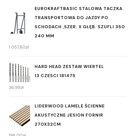
EUROKRAFTBASIC STALOWA TACZKA
TRANSPORTOWA DO JAZDY PO
SCHODACH ,SZER. X GŁĘB. SZUFLI 350
240 MM
1 057,80
zł
HARD HEAD ZESTAW WIERTEL
13 CZESCI 181475
36,99
zł
LIDERWOOD LAMELE ŚCIENNE
AKUSTYCZNE JESION FORNIR
270X32CM
198,00
zł