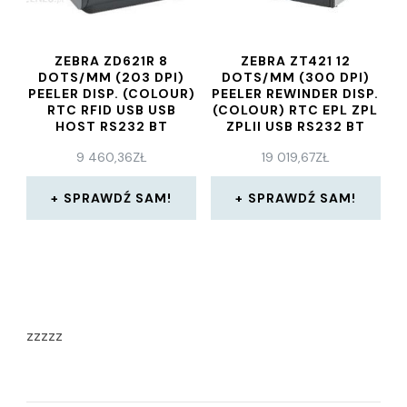
ZEBRA ZD621R 8
ZEBRA ZT421 12
DOTS/MM (203 DPI)
DOTS/MM (300 DPI)
PEELER DISP. (COLOUR)
PEELER REWINDER DISP.
RTC RFID USB USB
(COLOUR) RTC EPL ZPL
HOST RS232 BT
ZPLII USB RS232 BT
ETHERNET WI-FI GREY
ETHERNET
9 460,36
ZŁ
19 019,67
ZŁ
(ZD6A14231ELR2EZ)
(ZT42163T4E0000Z)
SPRAWDŹ SAM!
SPRAWDŹ SAM!
zzzzz