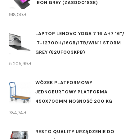
IRON GREY (ZA8D0018SE)
918,00
zł
LAPTOP LENOVO YOGA 7 16IAH7 16"/
I7-12700H/16GB/1TB/WIN11 STORM
GREY (82UF003KPB)
5 205,99
zł
WÓZEK PLATFORMOWY
JEDNOBURTOWY PLATFORMA
450X700MM NOŚNOŚĆ 200 KG
784,74
zł
RESTO QUALITY URZĄDZENIE DO