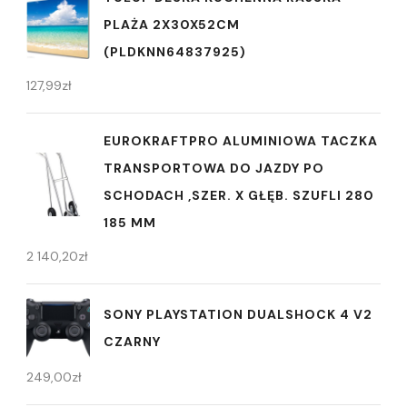
PLAŻA 2X30X52CM
(PLDKNN64837925)
127,99
zł
EUROKRAFTPRO ALUMINIOWA TACZKA
TRANSPORTOWA DO JAZDY PO
SCHODACH ,SZER. X GŁĘB. SZUFLI 280
185 MM
2 140,20
zł
SONY PLAYSTATION DUALSHOCK 4 V2
CZARNY
249,00
zł