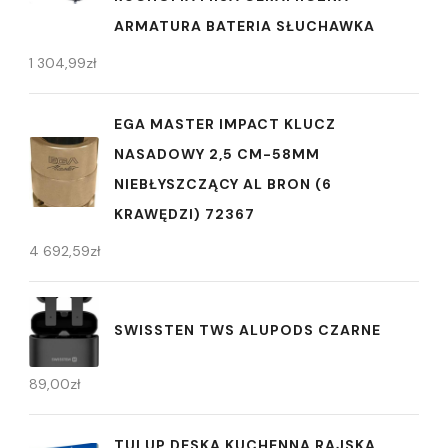
ARMATURA BATERIA SŁUCHAWKA
1 304,99
zł
EGA MASTER IMPACT KLUCZ
NASADOWY 2,5 CM-58MM
NIEBŁYSZCZĄCY AL BRON (6
KRAWĘDZI) 72367
4 692,59
zł
SWISSTEN TWS ALUPODS CZARNE
89,00
zł
TULUP DESKA KUCHENNA RAJSKA