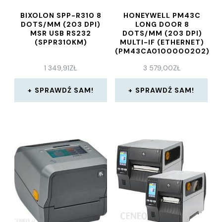
BIXOLON SPP-R310 8
HONEYWELL PM43C
DOTS/MM (203 DPI)
LONG DOOR 8
MSR USB RS232
DOTS/MM (203 DPI)
(SPPR310KM)
MULTI-IF (ETHERNET)
(PM43CA0100000202)
1 349,91
ZŁ
3 579,00
ZŁ
SPRAWDŹ SAM!
SPRAWDŹ SAM!