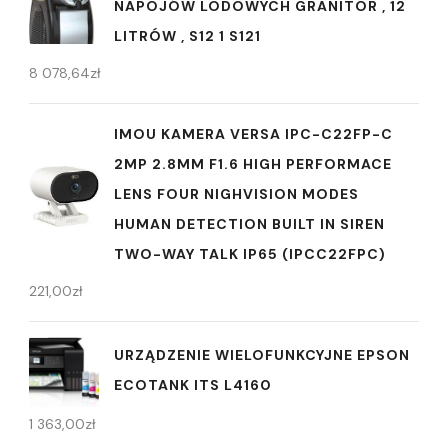
NAPOJÓW LODOWYCH GRANITOR , 12
LITRÓW , S12 1 S121
8 078,64
zł
IMOU KAMERA VERSA IPC-C22FP-C
2MP 2.8MM F1.6 HIGH PERFORMACE
LENS FOUR NIGHVISION MODES
HUMAN DETECTION BUILT IN SIREN
TWO-WAY TALK IP65 (IPCC22FPC)
221,00
zł
URZĄDZENIE WIELOFUNKCYJNE EPSON
ECOTANK ITS L4160
1 363,00
zł