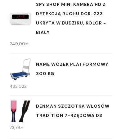
SPY SHOP MINI KAMERA HD Z
DETEKCJĄ RUCHU DCR-233
UKRYTA W BUDZIKU, KOLOR -
BIAŁY
249,00
zł
NAME WÓZEK PLATFORMOWY
300 KG
432,02
zł
DENMAN SZCZOTKA WŁOSÓW
TRADITION 7-RZĘDOWA D3
73,79
zł