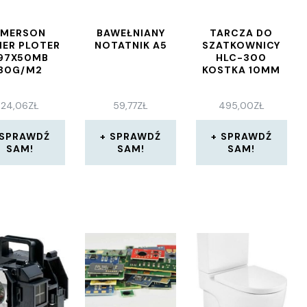
EMERSON
BAWEŁNIANY
TARCZA DO
IER PLOTER
NOTATNIK A5
SZATKOWNICY
97X50MB
HLC-300
80G/M2
KOSTKA 10MM
24,06
ZŁ
59,77
ZŁ
495,00
ZŁ
SPRAWDŹ
SPRAWDŹ
SPRAWDŹ
SAM!
SAM!
SAM!