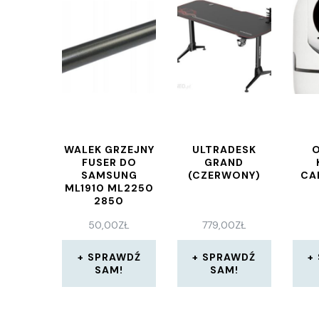
WALEK GRZEJNY
ULTRADESK
FUSER DO
GRAND
SAMSUNG
(CZERWONY)
CA
ML1910 ML2250
2850
50,00
ZŁ
779,00
ZŁ
SPRAWDŹ
SPRAWDŹ
SAM!
SAM!