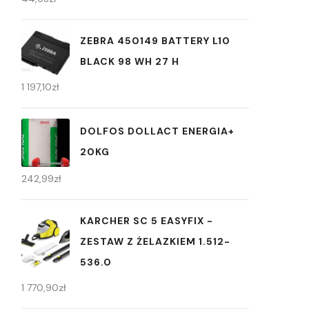
ZEBRA 450149 BATTERY L10
BLACK 98 WH 27 H
1 197,10
zł
DOLFOS DOLLACT ENERGIA+
20KG
242,99
zł
KARCHER SC 5 EASYFIX -
ZESTAW Z ŻELAZKIEM 1.512-
536.0
1 770,90
zł