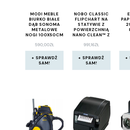
MODI MEBLE
NOBO CLASSIC
BIURKO BIAŁE
FLIPCHART NA
PAP
DĄB SONOMA
STATYWIE Z
2
METALOWE
POWIERZCHNIĄ
NOGI 100X50CM
NANO CLEAN™ Z
WYSUWANYMI
590,00
ZŁ
991,16
ZŁ
RAMIONAMI
SPRAWDŹ
SPRAWDŹ
SAM!
SAM!