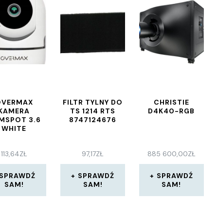
OVERMAX
FILTR TYLNY DO
CHRISTIE
KAMERA
TS 1214 RTS
D4K40-RGB
MSPOT 3.6
8747124676
WHITE
113,64
ZŁ
97,17
ZŁ
885 600,00
ZŁ
SPRAWDŹ
SPRAWDŹ
SPRAWDŹ
SAM!
SAM!
SAM!