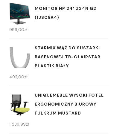
MONITOR HP 24" Z24N G2
(1JS09A4)
999,00
zł
STARMIX WĄŻ DO SUSZARKI
BASENOWEJ TB-C1 AIRSTAR
PLASTIK BIAŁY
492,00
zł
UNIQUEMEBLE WYSOKI FOTEL
ERGONOMICZNY BIUROWY
FULKRUM MUSTARD
1 539,99
zł