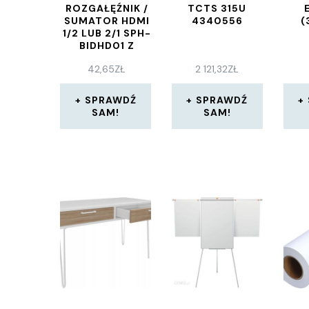
ROZGAŁĘŹNIK /
TCTS 315U
SUMATOR HDMI
4340556
(
1/2 LUB 2/1 SPH-
BIDHD01 Z
PRZEŁĄCZNIKIEM
42,65
ZŁ
2 121,32
ZŁ
SPRAWDŹ
SPRAWDŹ
SAM!
SAM!