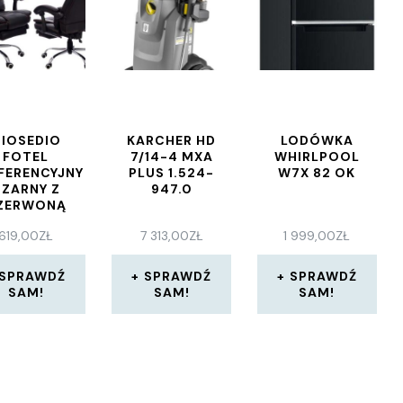
IOSEDIO
KARCHER HD
LODÓWKA
FOTEL
7/14-4 MXA
WHIRLPOOL
FERENCYJNY
PLUS 1.524-
W7X 82 OK
ZARNY Z
947.0
ZERWONĄ
IĄ FBK004R
619,00
ZŁ
7 313,00
ZŁ
1 999,00
ZŁ
ODNÓŻKIEM,
ZKŁADANE
OPARCIE
SPRAWDŹ
SPRAWDŹ
SPRAWDŹ
SAM!
SAM!
SAM!