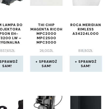
M LAMPA DO
THI CHIP
ROCA MERIDIAN
OJEKTORA
MAGENTA RICOH
RIMLESS
PSON EH-
MPC2000
A34224L000
3200 LW –
MPC2500
RYGINALNA
MPC3000
LAMPA W
(842032
857,65
ZŁ
26,00
ZŁ
818,80
ZŁ
ORYGINALNYM
884948 888642
MODULE
884952 88494)
SPRAWDŹ
SPRAWDŹ
SPRAWDŹ
SAM!
SAM!
SAM!