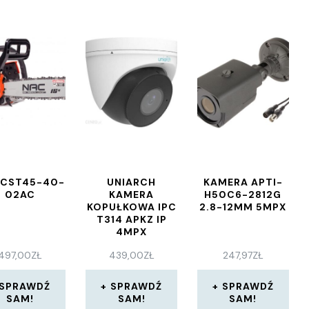
 CST45-40-
UNIARCH
KAMERA APTI-
02AC
KAMERA
H50C6-2812G
KOPUŁKOWA IPC
2.8-12MM 5MPX
T314 APKZ IP
4MPX
(IPCT314APKZ)
497,00
ZŁ
439,00
ZŁ
247,97
ZŁ
SPRAWDŹ
SPRAWDŹ
SPRAWDŹ
SAM!
SAM!
SAM!