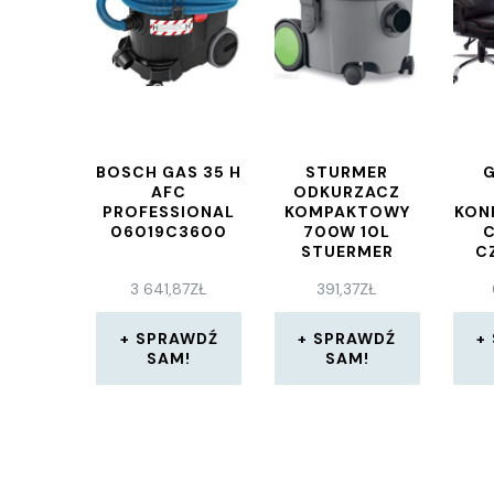
BOSCH GAS 35 H
STURMER
G
AFC
ODKURZACZ
PROFESSIONAL
KOMPAKTOWY
KON
06019C3600
700W 10L
C
STUERMER
C
FLEXCAT 110 A-
NIC
3 641,87
ZŁ
391,37
ZŁ
CLASS
Z P
RO
SPRAWDŹ
SPRAWDŹ
SAM!
SAM!