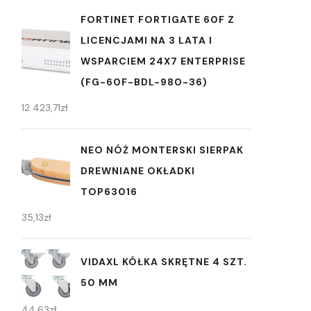
FORTINET FORTIGATE 60F Z
LICENCJAMI NA 3 LATA I
WSPARCIEM 24X7 ENTERPRISE
(FG-60F-BDL-980-36)
12 423,71
zł
NEO NÓŻ MONTERSKI SIERPAK
DREWNIANE OKŁADKI
TOP63016
35,13
zł
VIDAXL KÓŁKA SKRĘTNE 4 SZT.
50 MM
44,63
zł