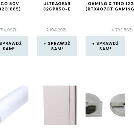
ECO 50V
ULTRAGEAR
GAMING X TRIO 12
3201885)
32GP850-B
(RTX4070TIGAMING
714,99
ZŁ
2 194,29
ZŁ
4 783,56
ZŁ
SPRAWDŹ
SPRAWDŹ
SPRAWDŹ
SAM!
SAM!
SAM!