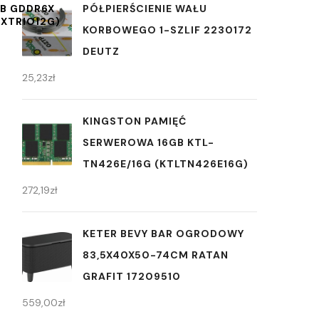
GB GDDR6X
PÓŁPIERŚCIENIE WAŁU
XTRIO12G)
KORBOWEGO 1-SZLIF 2230172
DEUTZ
25,23
zł
KINGSTON PAMIĘĆ
SERWEROWA 16GB KTL-
TN426E/16G (KTLTN426E16G)
272,19
zł
KETER BEVY BAR OGRODOWY
83,5X40X50-74CM RATAN
GRAFIT 17209510
559,00
zł