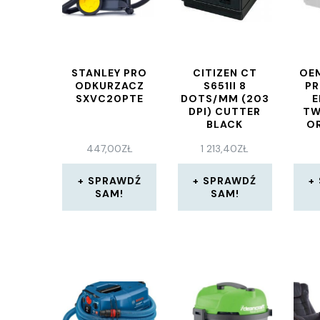
STANLEY PRO
CITIZEN CT
OE
ODKURZACZ
S651II 8
PR
SXVC20PTE
DOTS/MM (203
E
DPI) CUTTER
TW
BLACK
O
447,00
ZŁ
1 213,40
ZŁ
NIE
SPRAWDŹ
SPRAWDŹ
SAM!
SAM!