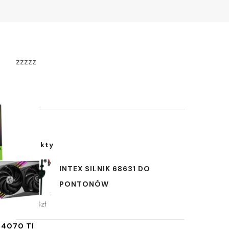
zzzzz
Produkty
INTEX SILNIK 68631 DO
PONTONÓW
886,06
zł
 4070 TI