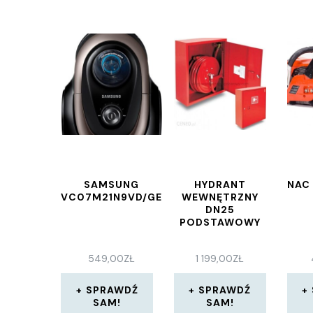
SAMSUNG
HYDRANT
NAC
VC07M21N9VD/GE
WEWNĘTRZNY
DN25
PODSTAWOWY
549,00
ZŁ
1 199,00
ZŁ
SPRAWDŹ
SPRAWDŹ
SAM!
SAM!