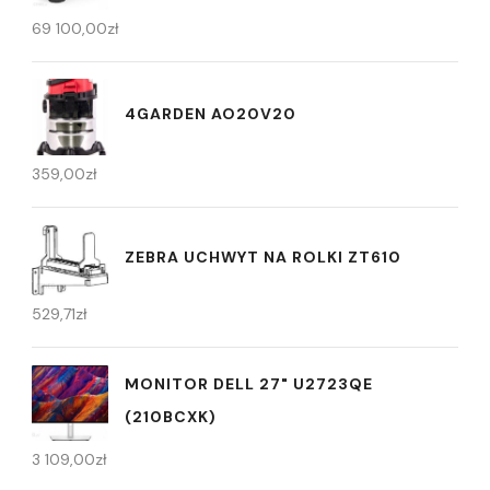
69 100,00
zł
4GARDEN AO20V20
359,00
zł
ZEBRA UCHWYT NA ROLKI ZT610
529,71
zł
MONITOR DELL 27" U2723QE
(210BCXK)
3 109,00
zł