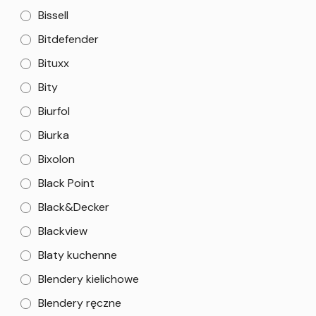
Bissell
Bitdefender
Bituxx
Bity
Biurfol
Biurka
Bixolon
Black Point
Black&Decker
Blackview
Blaty kuchenne
Blendery kielichowe
Blendery ręczne