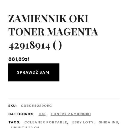
ZAMIENNIK OKI
TONER MAGENTA
42918914 ( )
881,89
zł
SPRAWDŹ SAM!
SKU:
CD5CE42290EC
CATEGORIES:
OKI
,
TONERY ZAMIENNIKI
TAGS:
CCLEANER PORTABLE
,
ESKY LOTY
,
SHIBA INU
,
UBUNTU 22.04