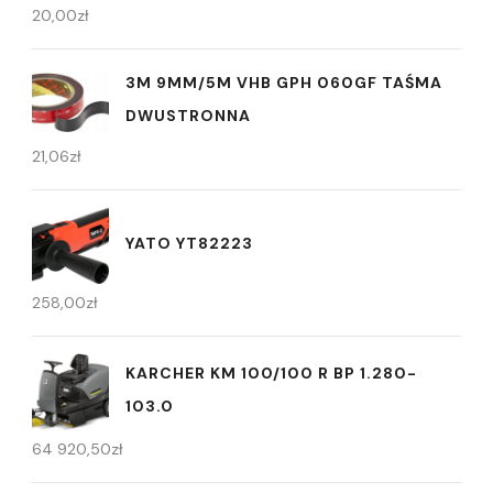
20,00
zł
3M 9MM/5M VHB GPH 060GF TAŚMA
DWUSTRONNA
21,06
zł
YATO YT82223
258,00
zł
KARCHER KM 100/100 R BP 1.280-
103.0
64 920,50
zł