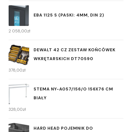
EBA 1125 S (PASKI: 4MM, DIN 2)
2 058,00
zł
DEWALT 42 CZ ZESTAW KOŃCÓWEK
WKRĘTARSKICH DT70590
378,00
zł
STEMA NY-A057/156/O 156X76 CM
BIAŁY
328,00
zł
HARD HEAD POJEMNIK DO