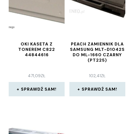
OKI KASETA Z
PEACH ZAMIENNIK DLA
TONEREM C822
SAMSUNG MLT-D1042S
44844616
DO ML-1660 CZARNY
(PT225)
471,09
ZŁ
102,41
ZŁ
SPRAWDŹ SAM!
SPRAWDŹ SAM!