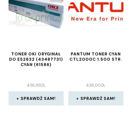
TONER OKI ORYGINAŁ
PANTUM TONER CYAN
DO ES2632 (43487731)
CTL2000C 1.500 STR.
CYAN (61586)
436,99
ZŁ
438,00
ZŁ
SPRAWDŹ SAM!
SPRAWDŹ SAM!