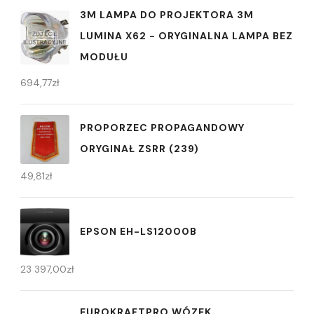
3M LAMPA DO PROJEKTORA 3M
LUMINA X62 - ORYGINALNA LAMPA BEZ
MODUŁU
694,77
zł
PROPORZEC PROPAGANDOWY
ORYGINAŁ ZSRR (239)
49,81
zł
EPSON EH-LS12000B
23 397,00
zł
EUROKRAFTPRO WÓZEK