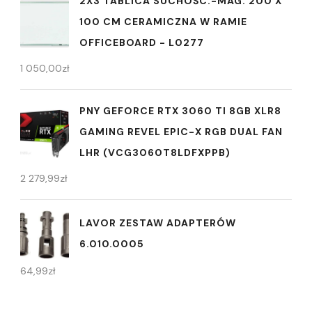
2X3 TABLICA SUCHOŚC.-MAG. 200 X
100 CM CERAMICZNA W RAMIE
OFFICEBOARD - L0277
1 050,00
zł
PNY GEFORCE RTX 3060 TI 8GB XLR8
GAMING REVEL EPIC-X RGB DUAL FAN
LHR (VCG3060T8LDFXPPB)
2 279,99
zł
LAVOR ZESTAW ADAPTERÓW
6.010.0005
64,99
zł