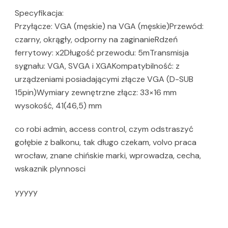
Specyfikacja:
Przyłącze: VGA (męskie) na VGA (męskie)Przewód:
czarny, okrągły, odporny na zaginanieRdzeń
ferrytowy: x2Długość przewodu: 5mTransmisja
sygnału: VGA, SVGA i XGAKompatybilność: z
urządzeniami posiadającymi złącze VGA (D-SUB
15pin)Wymiary zewnętrzne złącz: 33×16 mm
wysokość, 41(46,5) mm
co robi admin, access control, czym odstraszyć
gołębie z balkonu, tak długo czekam, volvo praca
wrocław, znane chińskie marki, wprowadza, cecha,
wskaznik plynnosci
yyyyy