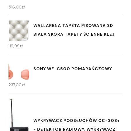
518,00
zł
WALLARENA TAPETA PIKOWANA 3D
BIAŁA SKÓRA TAPETY ŚCIENNE KLEJ
119,99
zł
SONY WF-C500 POMARAŃCZOWY
237,00
zł
WYKRYWACZ PODSŁUCHÓW CC-308+
- DETEKTOR RADIOWY, WYKRYWACZ