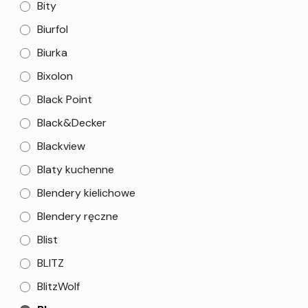
Bity
Biurfol
Biurka
Bixolon
Black Point
Black&Decker
Blackview
Blaty kuchenne
Blendery kielichowe
Blendery ręczne
Blist
BLITZ
BlitzWolf