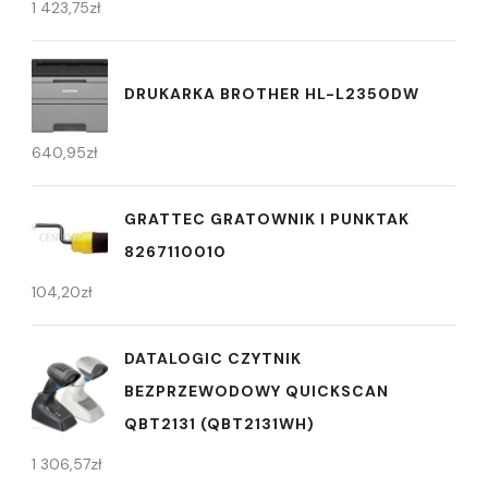
1 423,75
zł
DRUKARKA BROTHER HL-L2350DW
640,95
zł
GRATTEC GRATOWNIK I PUNKTAK
8267110010
104,20
zł
DATALOGIC CZYTNIK
BEZPRZEWODOWY QUICKSCAN
QBT2131 (QBT2131WH)
1 306,57
zł