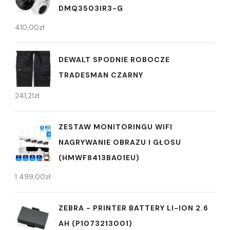
DMQ3503IR3-G
410,00
zł
DEWALT SPODNIE ROBOCZE
TRADESMAN CZARNY
241,21
zł
ZESTAW MONITORINGU WIFI
NAGRYWANIE OBRAZU I GŁOSU
(HMWF8413BA01EU)
1 499,00
zł
ZEBRA - PRINTER BATTERY LI-ION 2.6
AH (P1073213001)