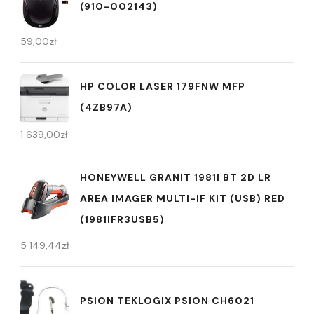
(910-002143)
59,00
zł
HP COLOR LASER 179FNW MFP
(4ZB97A)
1 639,00
zł
HONEYWELL GRANIT 1981I BT 2D LR
AREA IMAGER MULTI-IF KIT (USB) RED
(1981IFR3USB5)
5 149,44
zł
PSION TEKLOGIX PSION CH6021