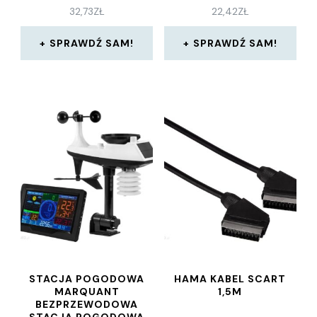
32,73
ZŁ
22,42
ZŁ
SPRAWDŹ SAM!
SPRAWDŹ SAM!
STACJA POGODOWA
HAMA KABEL SCART
MARQUANT
1,5M
BEZPRZEWODOWA
STACJA POGODOWA