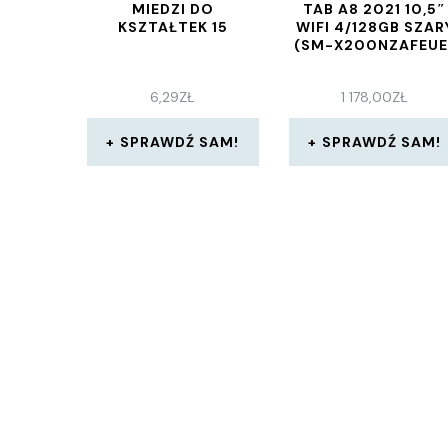
MIEDZI DO
TAB A8 2021 10,5″
KSZTAŁTEK 15
WIFI 4/128GB SZAR
(SM-X200NZAFEUE
6,29
ZŁ
1 178,00
ZŁ
SPRAWDŹ SAM!
SPRAWDŹ SAM!