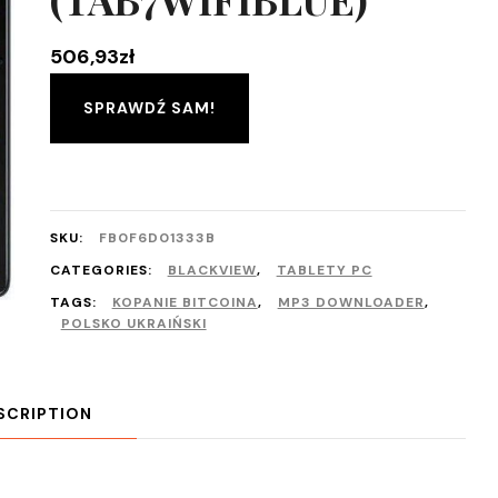
506,93
zł
SPRAWDŹ SAM!
SKU:
FB0F6D01333B
CATEGORIES:
BLACKVIEW
,
TABLETY PC
TAGS:
KOPANIE BITCOINA
,
MP3 DOWNLOADER
,
POLSKO UKRAIŃSKI
SCRIPTION