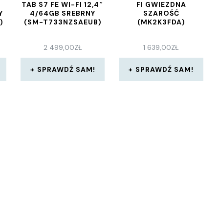
TAB S7 FE WI-FI 12,4″
FI GWIEZDNA
Y
4/64GB SREBRNY
SZAROŚĆ
)
(SM-T733NZSAEUB)
(MK2K3FDA)
2 499,00
ZŁ
1 639,00
ZŁ
SPRAWDŹ SAM!
SPRAWDŹ SAM!