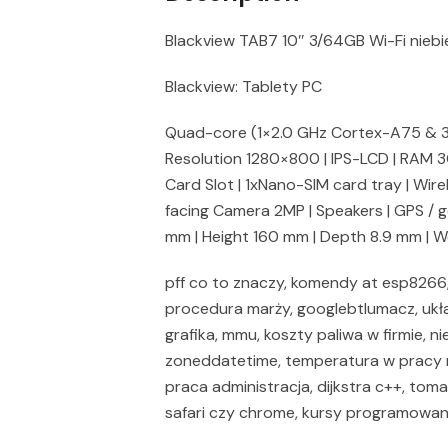
Blackview TAB7 10″ 3/64GB Wi-Fi niebi
Blackview: Tablety PC
Quad-core (1×2.0 GHz Cortex-A75 & 3×1
Resolution 1280×800 | IPS-LCD | RAM 3
Card Slot | 1xNano-SIM card tray | Wir
facing Camera 2MP | Speakers | GPS / ge
mm | Height 160 mm | Depth 8.9 mm | W
pff co to znaczy, komendy at esp8266,
procedura marży, googlebtlumacz, uk
grafika, mmu, koszty paliwa w firmie, 
zoneddatetime, temperatura w pracy 
praca administracja, dijkstra c++, tom
safari czy chrome, kursy programowan