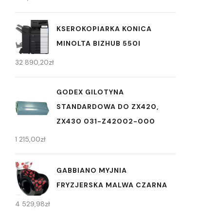
KSEROKOPIARKA KONICA
MINOLTA BIZHUB 550I
32 890,20
zł
GODEX GILOTYNA
STANDARDOWA DO ZX420,
ZX430 031-Z42002-000
1 215,00
zł
GABBIANO MYJNIA
FRYZJERSKA MALWA CZARNA
4 529,98
zł