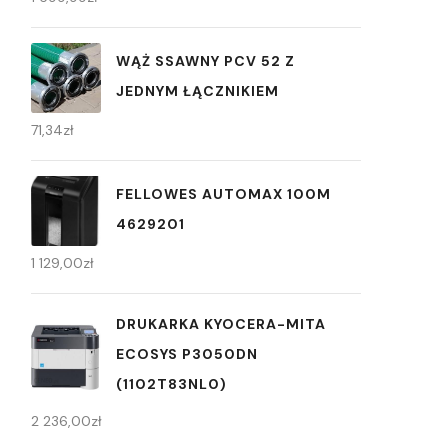
WĄŻ SSAWNY PCV 52 Z
JEDNYM ŁĄCZNIKIEM
71,34
zł
FELLOWES AUTOMAX 100M
4629201
1 129,00
zł
DRUKARKA KYOCERA-MITA
ECOSYS P3050DN
(1102T83NL0)
2 236,00
zł