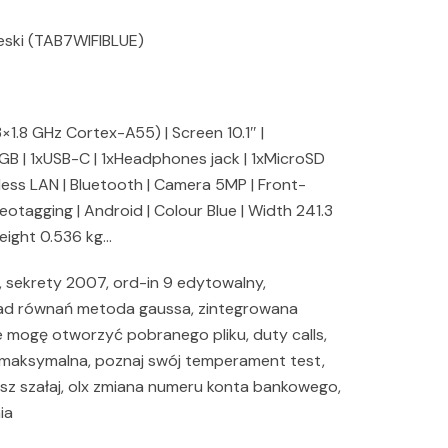
eski (TAB7WIFIBLUE)
.8 GHz Cortex-A55) | Screen 10.1″ |
GB | 1xUSB-C | 1xHeadphones jack | 1xMicroSD
eless LAN | Bluetooth | Camera 5MP | Front-
otagging | Android | Colour Blue | Width 241.3
eight 0.536 kg…
 sekrety 2007, ord-in 9 edytowalny,
ład równań metoda gaussa, zintegrowana
nie mogę otworzyć pobranego pliku, duty calls,
maksymalna, poznaj swój temperament test,
asz szałaj, olx zmiana numeru konta bankowego,
ia