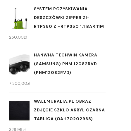
SYSTEM POZYSKIWANIA
DESZCZÓWKI ZIPPER ZI-
RTP350 ZI-RTP350 1.1 BAR 11M
250,00
zł
HANWHA TECHWIN KAMERA
(SAMSUNG) PNM 12082RVD
(PNM12082RVD)
7 300,00
zł
WALLMURALIA.PL OBRAZ
ZDJĘCIE SZKŁO AKRYL CZARNA
TABLICA (OAH70202968)
329,99
zł