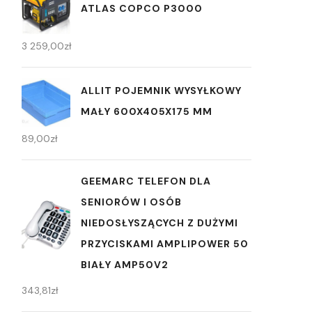
ATLAS COPCO P3000
3 259,00
zł
ALLIT POJEMNIK WYSYŁKOWY
MAŁY 600X405X175 MM
89,00
zł
GEEMARC TELEFON DLA
SENIORÓW I OSÓB
NIEDOSŁYSZĄCYCH Z DUŻYMI
PRZYCISKAMI AMPLIPOWER 50
BIAŁY AMP50V2
343,81
zł