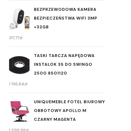
BEZPRZEWODOWA KAMERA
BEZPIECZEŃSTWA WIFI 3MP
+32GB
317,77
zł
TASKI TARCZA NAPĘDOWA
INSTALOK 35 DO SWINGO
2500 8501120
1 156,64
zł
UNIQUEMEBLE FOTEL BIUROWY
OBROTOWY APOLLO M
CZARNY MAGENTA
1 599,99
zł