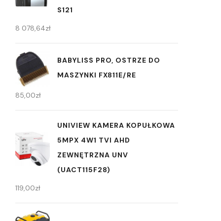
S121
8 078,64
zł
BABYLISS PRO, OSTRZE DO
MASZYNKI FX811E/RE
85,00
zł
UNIVIEW KAMERA KOPUŁKOWA
5MPX 4W1 TVI AHD
ZEWNĘTRZNA UNV
(UACT115F28)
119,00
zł