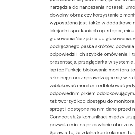
narzędzia do nanoszenia notatek, umożl
dowolny obraz czy korzystanie z monito
wyposażona jest także w dodatkowe n
lekcjach i spotkaniach np. stoper, minu
głosowania.Narzędzie do głosowania,
podręcznego paska skrótów, pozwala 
odpowiedzi i ich szybkie omówienie. I t
prezentacja, przeglądarka w systemie
laptop.Funkcje blokowania monitora t
szkolnego oraz sprawdzające się w za
zablokować monitor i odblokować jedy
odpowiednim plikiem odblokowującym.
też tworzyć kod dostępu do monitora.
sprzęt i dostępne na nim dane przed
Connect służy komunikacji między urz
pozwala m.in. na przesyłanie obrazu w 
Sprawia to, że zdalna kontrola monito