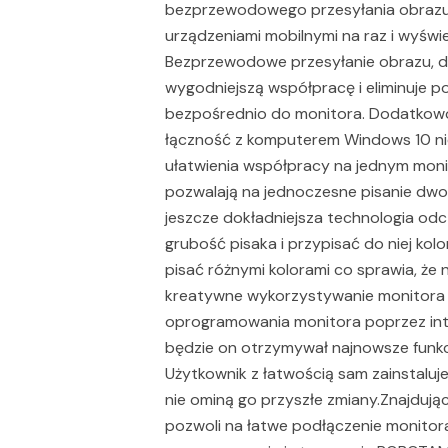
bezprzewodowego przesyłania obrazu 
urządzeniami mobilnymi na raz i wyświ
Bezprzewodowe przesyłanie obrazu, dź
wygodniejszą współpracę i eliminuje 
bezpośrednio do monitora. Dodatkowo 
łączność z komputerem Windows 10 nie
ułatwienia współpracy na jednym moni
pozwalają na jednoczesne pisanie dwoma
jeszcze dokładniejsza technologia od
grubość pisaka i przypisać do niej ko
pisać różnymi kolorami co sprawia, że n
kreatywne wykorzystywanie monitora p
oprogramowania monitora poprzez inte
będzie on otrzymywał najnowsze funkc
Użytkownik z łatwością sam zainstaluj
nie ominą go przyszłe zmiany.Znajdują
pozwoli na łatwe podłączenie monitora