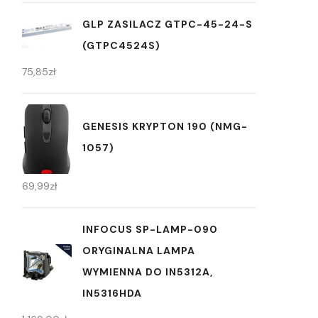
GLP ZASILACZ GTPC-45-24-S
(GTPC4524S)
75,85
zł
GENESIS KRYPTON 190 (NMG-
1057)
69,99
zł
INFOCUS SP-LAMP-090
ORYGINALNA LAMPA
WYMIENNA DO IN5312A,
IN5316HDA