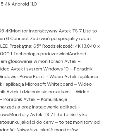
5 4K Android 11.0
65 4KMonitor interaktywny Avtek TS 7 Lite to
een 6 Connect Zadzwoń po specjalny rabat
ED Przekątna: 65″ Rozdzielczość: 4K (3.840 x
4000:1 Technologia podczerwieniAndroid
tem głosowania w monitorach Avtek –
ideo Avtek i system Windows 10 – Poradnik
dows i PowerPoint – Wideo Avtek i aplikacja
k i aplikacja Microsoft Whiteboard – Wideo
nik Avtek i dzielenie się notatkami – Wideo
 Poradnik Avtek – Komunikacja
zędzia oraz instalowanie aplikacji –
oweMonitory Avtek TS 7 Lite to nie tylko
stosunku jakości do ceny – to też monitory od
wodność. Najwyższą jakość monitorów