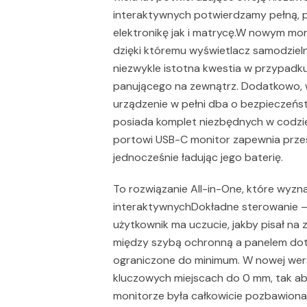
interaktywnych potwierdzamy pełną, p
elektronikę jak i matrycę.W nowym moni
dzięki któremu wyświetlacz samodzieln
niezwykle istotna kwestia w przypadku
panującego na zewnątrz. Dodatkowo, 
urządzenie w pełni dba o bezpieczeńst
posiada komplet niezbędnych w codzie
portowi USB-C monitor zapewnia przes
jednocześnie ładując jego baterię.
To rozwiązanie All-in-One, które wyz
interaktywnychDokładne sterowanie – 
użytkownik ma uczucie, jakby pisał na
między szybą ochronną a panelem doty
ograniczone do minimum. W nowej wers
kluczowych miejscach do 0 mm, tak ab
monitorze była całkowicie pozbawiona