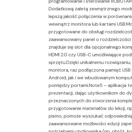
programowanie i sterowanie ROBOTAMI
Dodatkową zaletą zewnętrznego moduł
lepszą jakość połączenia w porównaniu
wewnątrz monitora lub kartami USB.Mo
przygotowane do obsługi rozdzielczo
zaawansowany panel o rozdzielczości 
znajduje się slot dla opcjonalnego ko
HDMI 2.0 czy USB-C umożliwiające po
sprzętu.Dzięki unikalnemu rozwiązaniu,
monitora, raz podłączona pamięć USB
Android, jak i we wbudowanym kompute
pomiędzy portami.Note5 – aplikacja t
prezentacji, dając użytkownikom do dy
przeznaczonych do stworzenia komplet
przygotowanie materiałów do lekcji, np
pismo, pomoże wyszukać odpowiednią gr
zaawansowane możliwości edycji zape
potrzebami użytkownika (np. obrót, ko