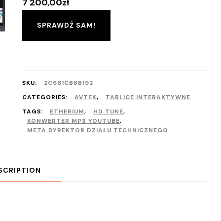
7 200,00
zł
SPRAWDŹ SAM!
SKU:
2C661CB8B192
CATEGORIES:
AVTEK
,
TABLICE INTERAKTYWNE
TAGS:
ETHERIUM
,
HD TUNE
,
KONWERTER MP3 YOUTUBE
,
META DYREKTOR DZIAŁU TECHNICZNEGO
SCRIPTION