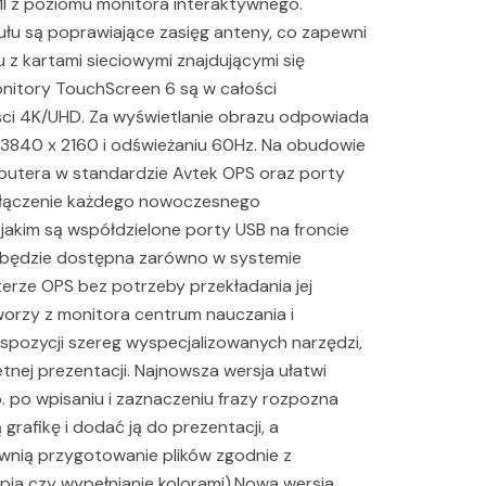
 z poziomu monitora interaktywnego.
u są poprawiające zasięg anteny, co zapewni
 z kartami sieciowymi znajdującymi się
nitory TouchScreen 6 są w całości
ści 4K/UHD. Za wyświetlanie obrazu odpowiada
3840 x 2160 i odświeżaniu 60Hz. Na obudowie
mputera w standardzie Avtek OPS oraz porty
dłączenie każdego nowoczesnego
 jakim są współdzielone porty USB na froncie
 będzie dostępna zarówno w systemie
rze OPS bez potrzeby przekładania jej
worzy z monitora centrum nauczania i
spozycji szereg wyspecjalizowanych narzędzi,
nej prezentacji. Najnowsza wersja ułatwi
. po wpisaniu i zaznaczeniu frazy rozpozna
afikę i dodać ją do prezentacji, a
wnią przygotowanie plików zgodnie z
pia czy wypełnianie kolorami).Nowa wersja