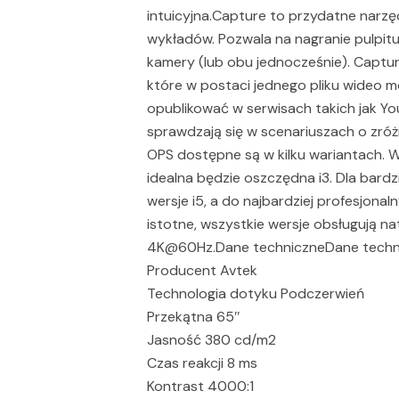
intuicyjna.Capture to przydatne narzęd
wykładów. Pozwala na nagranie pulpit
kamery (lub obu jednocześnie). Captur
które w postaci jednego pliku wideo m
opublikować w serwisach takich jak Yo
sprawdzają się w scenariuszach o zr
OPS dostępne są w kilku wariantach.
idealna będzie oszczędna i3. Dla bard
wersje i5, a do najbardziej profesjona
istotne, wszystkie wersje obsługują 
4K@60Hz.Dane techniczneDane techn
Producent Avtek
Technologia dotyku Podczerwień
Przekątna 65″
Jasność 380 cd/m2
Czas reakcji 8 ms
Kontrast 4000:1