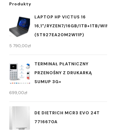
Produkty
LAPTOP HP VICTUS 16
16,1"/RYZEN7/16GB/1TB+1TB/WIN11
(5T927EA20M2W11P)
5 790,00
zł
TERMINAŁ PŁATNICZNY
PRZENOŚNY Z DRUKARKĄ
SUMUP 3G+
699,00
zł
DE DIETRICH MCR3 EVO 24T
7716670A