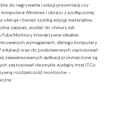
zie do nagrywania i edycji prezentacji czy
u komputera Windows i obrazu z podłączonej
e oferuje również szybką edycję materiałów,
ożna zapisać, wysłać do chmury lub
uTube.Monitory interaktywne idealnie
óżnicowanych wymaganiach, dlatego komputery
 W edukacji oraz do podstawowych zastosowań
ziej zaawansowanych aplikacji przeznaczone są
lnych zastosowań niezwykle wydajny Intel i7.Co
natywną rozdzielczość monitorów –
iczne