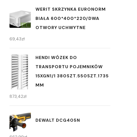
WERIT SKRZYNKA EURONORM
BIAŁA 600*400*220/DWA
OTWORY UCHWYTNE
69,43
zł
HENDI WÓZEK DO
TRANSPORTU POJEMNIKÓW
15XGN1/1 380SZT.550SZT.1735
MM
873,42
zł
DEWALT DCG405N
662,99
zł