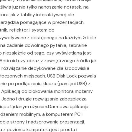
iwia już nie tylko nanoszenie notatek, na
ra jak z tablicy interaktywnej, ale
arzędzia pomagające w prezentacjach,
tnik, reflektor i system do
 wywoływane z dostępnego na każdym źródle
na zadanie dowolnego pytania, zebranie
o niezależnie od tego, czy wyświetlana jest
 Android czy obraz z zewnętrznego źródła jak
o rozwiązanie dedykowane dla środowiska
tłoczonych miejscach. USB Disk Lock pozwala
nie po podłączeniu klucza (pamięci USB) z
 Aplikacją do blokowania monitora możemy
 Jedno i drugie rozwiązanie zabezpiecza
 niepożądanym użyciem.Darmowa aplikacja
ądzeniem mobilnym, a komputerem PC i
obie strony i nadzorowanie prezentacji.
ra z poziomu komputera jest prosta i