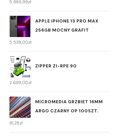
5 989,99
zł
APPLE IPHONE 13 PRO MAX
256GB MOCNY GRAFIT
5 538,00
zł
ZIPPER ZI-RPE 90
2 699,00
zł
MICROMEDIA GRZBIET 16MM
ARGO CZARNY OP 100SZT.
91,28
zł