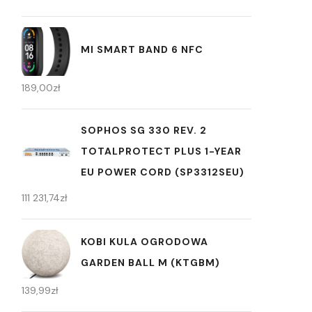
MI SMART BAND 6 NFC
189,00
zł
SOPHOS SG 330 REV. 2
TOTALPROTECT PLUS 1-YEAR
EU POWER CORD (SP3312SEU)
111 231,74
zł
KOBI KULA OGRODOWA
GARDEN BALL M (KTGBM)
139,99
zł