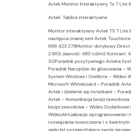
Avtek Monitor Interaktywny Ts 7 Lite 6
Avtek: Tablice interaktywne
Monitor interaktywny Avtek TS 7 Lite 
następca znanej serii Avtek Touchscr
696 423 278Monitor dotykowy Direct L
2.160) Jasność: 480 cd/m2 Kontrast: 
11.0Poradnik pozytywnego Avteka Sys
Poradnik Narzędzie do głosowania – W
System Windows i OneNote – Wideo Win
Microsoft Whiteboard – Poradnik Avte
Avtek i dzielenie się notatkami – Porad
Avtek – Komunikacja bezprzewodowa –
bezprzewodowa – Wideo Dodatkowe nar
WideoAktualizacje oprogramowania i n
rozwiązania nowoczesne i o świetnym 
wielu lat potwierdzające swoją nieza