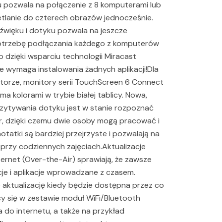
pozwala na połączenie z 8 komputerami lub
etlanie do czterech obrazów jednocześnie.
więku i dotyku pozwala na jeszcze
potrzebę podłączania każdego z komputerów
dzięki wsparciu technologii Miracast
 wymaga instalowania żadnych aplikacji!Dla
torze, monitory serii TouchScreen 6 Connect
 kolorami w trybie białej tablicy. Nowa,
czytywania dotyku jest w stanie rozpoznać
lor, dzięki czemu dwie osoby mogą pracować i
otatki są bardziej przejrzyste i pozwalają na
rzy codziennych zajęciach.Aktualizacje
rnet (Over-the-Air) sprawiają, że zawsze
je i aplikacje wprowadzane z czasem.
e aktualizację kiedy będzie dostępna przez co
cy się w zestawie moduł WiFi/Bluetooth
 do internetu, a także na przykład