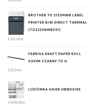
BROTHER TD 2125NWB LABEL
PRINTER B/W DIRECT THERMAL
(TD2125NWBXX1)
2 122,58
zł
FABRISA KRAFT PAPER ROLL
50X1M CZARNY 70 G
273,00
zł
LODÓWKA HAIER HBW5519E
2 899,99
zł