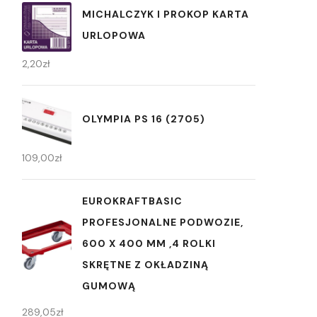
MICHALCZYK I PROKOP KARTA
URLOPOWA
2,20
zł
OLYMPIA PS 16 (2705)
109,00
zł
EUROKRAFTBASIC
PROFESJONALNE PODWOZIE,
600 X 400 MM ,4 ROLKI
SKRĘTNE Z OKŁADZINĄ
GUMOWĄ
289,05
zł