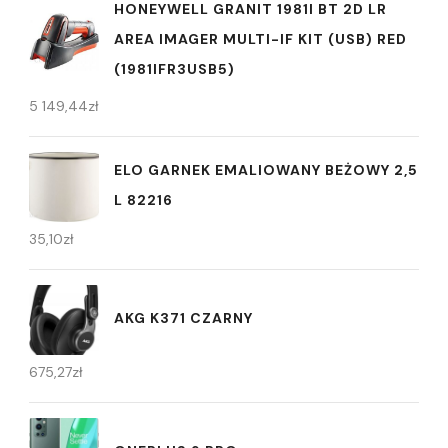
HONEYWELL GRANIT 1981I BT 2D LR
AREA IMAGER MULTI-IF KIT (USB) RED
(1981IFR3USB5)
5 149,44
zł
ELO GARNEK EMALIOWANY BEŻOWY 2,5
L 82216
35,10
zł
AKG K371 CZARNY
675,27
zł