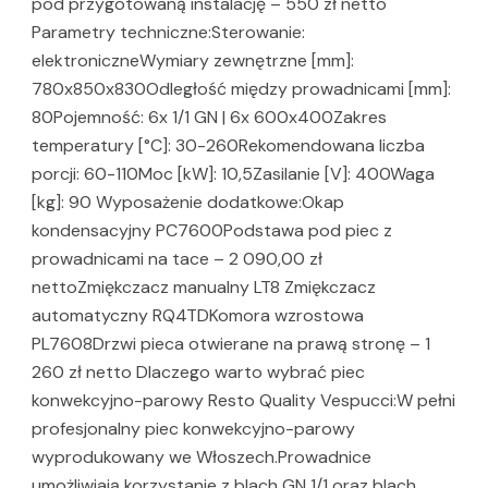
pod przygotowaną instalację – 550 zł netto
Parametry techniczne:Sterowanie:
elektroniczneWymiary zewnętrzne [mm]:
780x850x830Odległość między prowadnicami [mm]:
80Pojemność: 6x 1/1 GN | 6x 600x400Zakres
temperatury [°C]: 30-260Rekomendowana liczba
porcji: 60-110Moc [kW]: 10,5Zasilanie [V]: 400Waga
[kg]: 90 Wyposażenie dodatkowe:Okap
kondensacyjny PC7600Podstawa pod piec z
prowadnicami na tace – 2 090,00 zł
nettoZmiękczacz manualny LT8 Zmiękczacz
automatyczny RQ4TDKomora wzrostowa
PL7608Drzwi pieca otwierane na prawą stronę – 1
260 zł netto Dlaczego warto wybrać piec
konwekcyjno-parowy Resto Quality Vespucci:W pełni
profesjonalny piec konwekcyjno-parowy
wyprodukowany we Włoszech.Prowadnice
umożliwiają korzystanie z blach GN 1/1 oraz blach