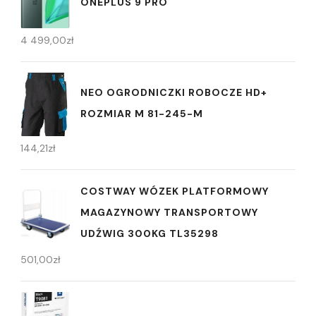
ONEPLUS 9 PRO
4 499,00
zł
NEO OGRODNICZKI ROBOCZE HD+
ROZMIAR M 81-245-M
144,21
zł
COSTWAY WÓZEK PLATFORMOWY
MAGAZYNOWY TRANSPORTOWY
UDŹWIG 300KG TL35298
501,00
zł