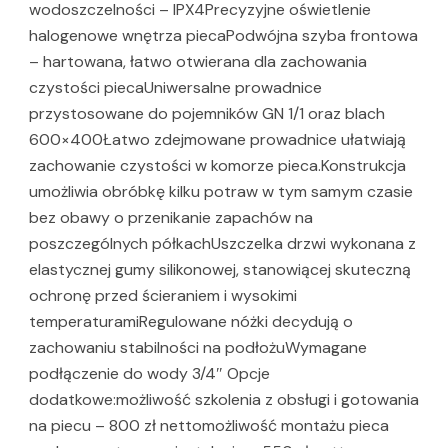
wodoszczelności – IPX4Precyzyjne oświetlenie
halogenowe wnętrza piecaPodwójna szyba frontowa
– hartowana, łatwo otwierana dla zachowania
czystości piecaUniwersalne prowadnice
przystosowane do pojemników GN 1/1 oraz blach
600×400Łatwo zdejmowane prowadnice ułatwiają
zachowanie czystości w komorze pieca.Konstrukcja
umożliwia obróbkę kilku potraw w tym samym czasie
bez obawy o przenikanie zapachów na
poszczególnych półkachUszczelka drzwi wykonana z
elastycznej gumy silikonowej, stanowiącej skuteczną
ochronę przed ścieraniem i wysokimi
temperaturamiRegulowane nóżki decydują o
zachowaniu stabilności na podłożuWymagane
podłączenie do wody 3/4″ Opcje
dodatkowe:możliwość szkolenia z obsługi i gotowania
na piecu – 800 zł nettomożliwość montażu pieca