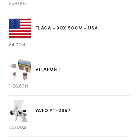
359,00
zł
FLAGA - 90X150CM - USA
34,00
zł
VITAFON T
1 128,89
zł
YATO YT-2357
130,00
zł