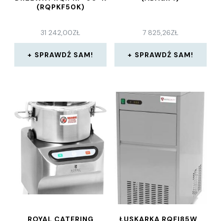
(RQPKF50K)
31 242,00
ZŁ
7 825,26
ZŁ
SPRAWDŹ SAM!
SPRAWDŹ SAM!
ROYAL CATERING
ŁUSKARKA RQFI85W ,