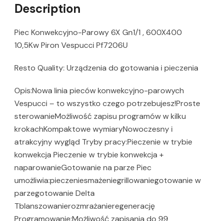
Description
Piec Konwekcyjno-Parowy 6X Gn1/1 , 600X400
10,5Kw Piron Vespucci Pf7206U
Resto Quality: Urządzenia do gotowania i pieczenia
Opis:Nowa linia pieców konwekcyjno-parowych
Vespucci – to wszystko czego potrzebujesz!Proste
sterowanieMożliwość zapisu programów w kilku
krokachKompaktowe wymiaryNowoczesny i
atrakcyjny wygląd Tryby pracy:Pieczenie w trybie
konwekcja Pieczenie w trybie konwekcja +
naparowanieGotowanie na parze Piec
umożliwia:pieczeniesmażeniegrillowaniegotowanie w
parzegotowanie Delta
Tblanszowanierozmrażanieregenerację
Programowanie:Możliwość zapisania do 99