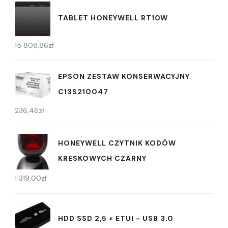
TABLET HONEYWELL RT10W
15 808,86
zł
EPSON ZESTAW KONSERWACYJNY
C13S210047
236,46
zł
HONEYWELL CZYTNIK KODÓW
KRESKOWYCH CZARNY
1 319,00
zł
HDD SSD 2,5 + ETUI - USB 3.0