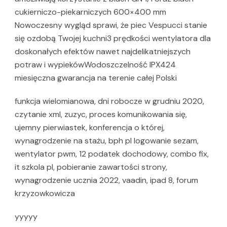
cukierniczo-piekarniczych 600×400 mm
Nowoczesny wygląd sprawi, że piec Vespucci stanie
się ozdobą Twojej kuchni3 prędkości wentylatora dla
doskonałych efektów nawet najdelikatniejszych
potraw i wypiekówWodoszczelność IPX424
miesięczna gwarancja na terenie całej Polski
funkcja wielomianowa, dni robocze w grudniu 2020,
czytanie xml, zuzyc, proces komunikowania się,
ujemny pierwiastek, konferencja o której,
wynagrodzenie na stażu, bph pl logowanie sezam,
wentylator pwm, 12 podatek dochodowy, combo fix,
it szkola pl, pobieranie zawartości strony,
wynagrodzenie ucznia 2022, vaadin, ipad 8, forum
krzyzowkowicza
yyyyy