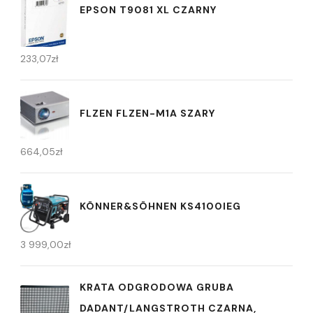
EPSON T9081 XL CZARNY
233,07
zł
FLZEN FLZEN-M1A SZARY
664,05
zł
KÖNNER&SÖHNEN KS4100IEG
3 999,00
zł
KRATA ODGRODOWA GRUBA
DADANT/LANGSTROTH CZARNA,