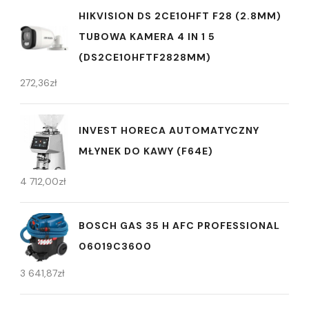
HIKVISION DS 2CE10HFT F28 (2.8MM)
TUBOWA KAMERA 4 IN 1 5
(DS2CE10HFTF2828MM)
272,36
zł
INVEST HORECA AUTOMATYCZNY
MŁYNEK DO KAWY (F64E)
4 712,00
zł
BOSCH GAS 35 H AFC PROFESSIONAL
06019C3600
3 641,87
zł