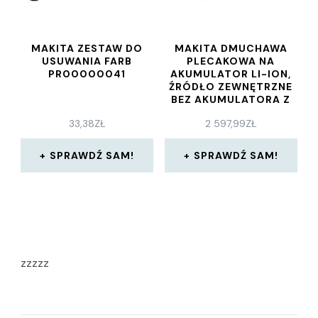
MAKITA ZESTAW DO
MAKITA DMUCHAWA
USUWANIA FARB
PLECAKOWA NA
PR00000041
AKUMULATOR LI-ION,
ŹRÓDŁO ZEWNĘTRZNE
BEZ AKUMULATORA Z
(UB002CZ02)
33,38
ZŁ
2 597,99
ZŁ
SPRAWDŹ SAM!
SPRAWDŹ SAM!
zzzzz