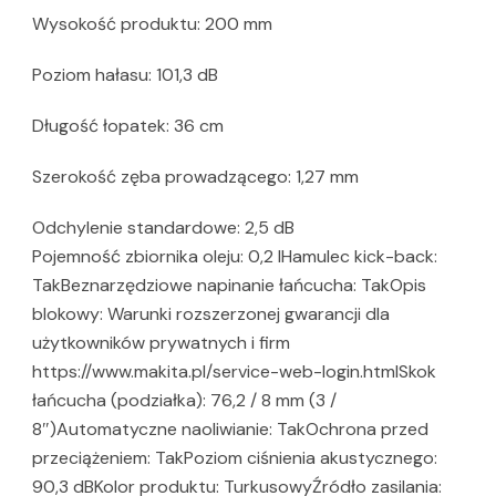
Wysokość produktu: 200 mm
Poziom hałasu: 101,3 dB
Długość łopatek: 36 cm
Szerokość zęba prowadzącego: 1,27 mm
Odchylenie standardowe: 2,5 dB
Pojemność zbiornika oleju: 0,2 lHamulec kick-back:
TakBeznarzędziowe napinanie łańcucha: TakOpis
blokowy: Warunki rozszerzonej gwarancji dla
użytkowników prywatnych i firm
https://www.makita.pl/service-web-login.htmlSkok
łańcucha (podziałka): 76,2 / 8 mm (3 /
8″)Automatyczne naoliwianie: TakOchrona przed
przeciążeniem: TakPoziom ciśnienia akustycznego:
90,3 dBKolor produktu: TurkusowyŹródło zasilania: