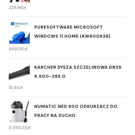
229,99
zł
PURESOFTWARE MICROSOFT
WINDOWS 11 HOME (KW900638)
469,00
zł
KARCHER DYSZA SZCZELINOWA DN35
6.900-385.0
13,44
zł
NUMATIC NED 900 ODKURZACZ DO
PRACY NA SUCHO
5 590,35
zł