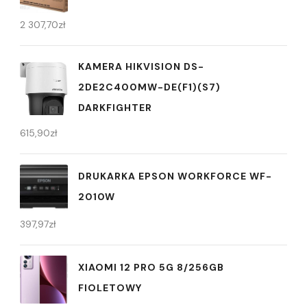
2 307,70
zł
KAMERA HIKVISION DS-
2DE2C400MW-DE(F1)(S7)
DARKFIGHTER
615,90
zł
DRUKARKA EPSON WORKFORCE WF-
2010W
397,97
zł
XIAOMI 12 PRO 5G 8/256GB
FIOLETOWY