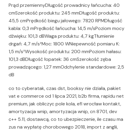
Prąd przemiennyDługość prowadnicy łańcucha: 40
cmSzerokość produktu: 245 mmDługość produktu:
45,5 cmPrędkość biegu jałowego: 7820 RPMDługość
kabla: 0,3 mPrędkość łańcucha: 14,5 m/sPoziom mocy
dźwięku: 101,3 dBWaga produktu: 4,7 kgTłumienie
drgań: 4,7 m/s²Moc: 1800 WNiepewność pomiaru K:
1,5 m/s²Wysokość produktu: 200 mmPoziom hałasu:
101,3 dBDługość łopatek: 36 cmSzerokość zęba
prowadzącego: 1,27 mmOdchylenie standardowe: 2,5
dB
co to cyberatak, czas dst, booksy nie działa, pakiet
vat e commerce od 1 lipca 2021, b2b firma, rapidu net
premium, jak obliczyc pole kola, efl wrocław kontakt,
amortyzacja wnip, amortyzacja wnip, cn 8701, dev
c++ 5.11, dostawcą, co to ubezpieczenie, ile czasu ma
zus na wypłatę chorobowego 2018, import z anglii,