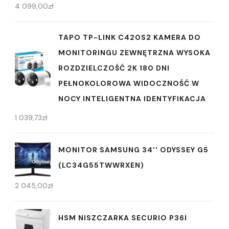
4 099,00
zł
TAPO TP-LINK C420S2 KAMERA DO
MONITORINGU ZEWNĘTRZNA WYSOKA
ROZDZIELCZOŚĆ 2K 180 DNI
PEŁNOKOLOROWA WIDOCZNOŚĆ W
NOCY INTELIGENTNA IDENTYFIKACJA
1 039,73
zł
MONITOR SAMSUNG 34'' ODYSSEY G5
(LC34G55TWWRXEN)
2 045,00
zł
HSM NISZCZARKA SECURIO P36I