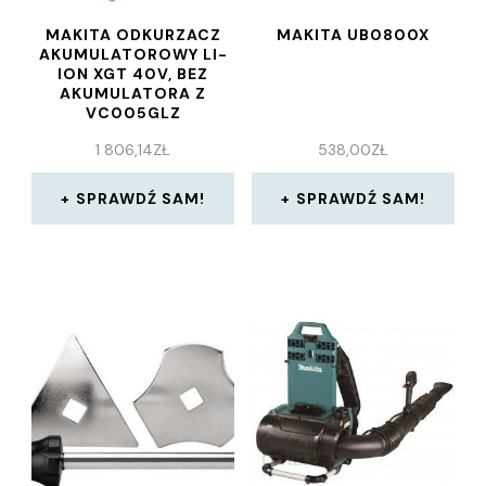
MAKITA ODKURZACZ
MAKITA UB0800X
AKUMULATOROWY LI-
ION XGT 40V, BEZ
AKUMULATORA Z
VC005GLZ
1 806,14
ZŁ
538,00
ZŁ
SPRAWDŹ SAM!
SPRAWDŹ SAM!