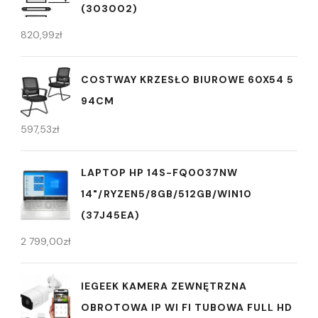
(303002)
820,99
zł
COSTWAY KRZESŁO BIUROWE 60X54 5
94CM
597,53
zł
LAPTOP HP 14S-FQ0037NW
14"/RYZEN5/8GB/512GB/WIN10
(37J45EA)
2 799,00
zł
IEGEEK KAMERA ZEWNĘTRZNA
OBROTOWA IP WI FI TUBOWA FULL HD