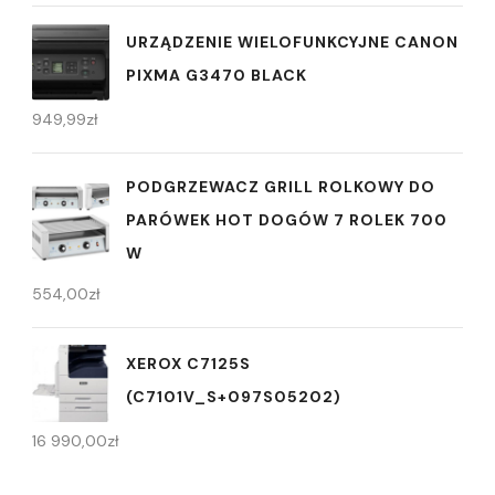
URZĄDZENIE WIELOFUNKCYJNE CANON
PIXMA G3470 BLACK
949,99
zł
PODGRZEWACZ GRILL ROLKOWY DO
PARÓWEK HOT DOGÓW 7 ROLEK 700
W
554,00
zł
XEROX C7125S
(C7101V_S+097S05202)
16 990,00
zł