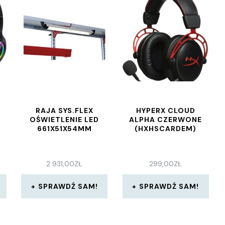
RAJA SYS.FLEX
HYPERX CLOUD
OŚWIETLENIE LED
ALPHA CZERWONE
661X51X54MM
(HXHSCARDEM)
2 931,00
ZŁ
299,00
ZŁ
SPRAWDŹ SAM!
SPRAWDŹ SAM!