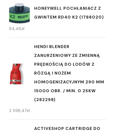
HONEYWELL POCHŁANIACZ Z
GWINTEM RD40 K2 (1788020)
84,48
zł
HENDI BLENDER
ZANURZENIOWY ZE ZMIENNĄ
PRĘDKOŚCIĄ DO LODÓW Z
RÓZGĄ I NOŻEM
HOMOGENIZACYJNYM 290 MM
15000 OBR. / MIN. 0 25KW
(282298)
2 598,47
zł
ACTIVESHOP CARTRIDGE DO