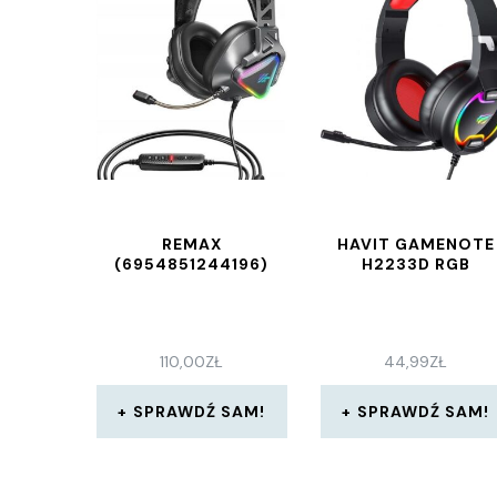
REMAX
HAVIT GAMENOTE
(6954851244196)
H2233D RGB
110,00
ZŁ
44,99
ZŁ
SPRAWDŹ SAM!
SPRAWDŹ SAM!