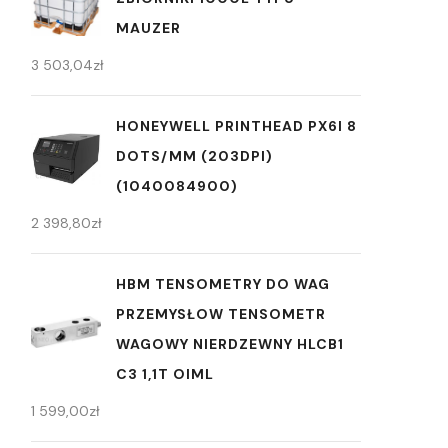
MAUZER
3 503,04
zł
HONEYWELL PRINTHEAD PX6I 8
DOTS/MM (203DPI)
(1040084900)
2 398,80
zł
HBM TENSOMETRY DO WAG
PRZEMYSŁOW TENSOMETR
WAGOWY NIERDZEWNY HLCB1
C3 1,1T OIML
1 599,00
zł