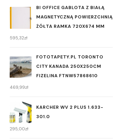
BI OFFICE GABLOTA Z BIAŁĄ
MAGNETYCZNĄ POWIERZCHNIĄ
ŻÓŁTA RAMKA 720X674 MM
595,32
zł
FOTOTAPETY.PL TORONTO
CITY KANADA 250X250CM
FIZELINA FTNW57868610
469,99
zł
KARCHER WV 2 PLUS 1.633-
301.0
295,00
zł