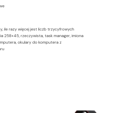
owe
y, ile razy więcej jest liczb trzycyfrowych
nia 258+45, rzeczywista, task manager, imiona
komputera, okulary do komputera z
aru