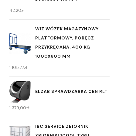
42,20
zł
WIZ WÓZEK MAGAZYNOWY
PLATFORMOWY, PORĘCZ
PRZYKRĘCANA, 400 KG
1000X600 MM
1 105,77
zł
ELZAB SPRAWDZARKA CEN RLT
1 379,00
zł
IBC SERVICE ZBIORNIK
ZBIORNIKI 1000L TYPU