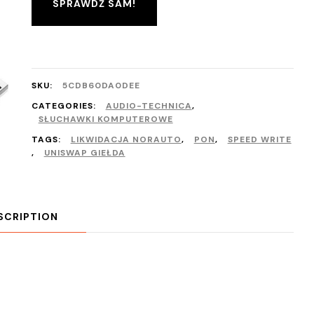
SPRAWDŹ SAM!
SKU:
5CDB60DA0DEE
CATEGORIES:
AUDIO-TECHNICA
,
SŁUCHAWKI KOMPUTEROWE
TAGS:
LIKWIDACJA NORAUTO
,
PON
,
SPEED WRITE
,
UNISWAP GIEŁDA
SCRIPTION