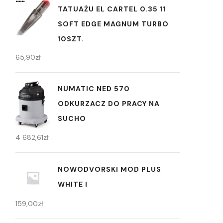
TATUAŻU EL CARTEL 0.35 11
SOFT EDGE MAGNUM TURBO
10SZT.
65,90
zł
NUMATIC NED 570
ODKURZACZ DO PRACY NA
SUCHO
4 682,61
zł
NOWODVORSKI MOD PLUS
WHITE I
159,00
zł