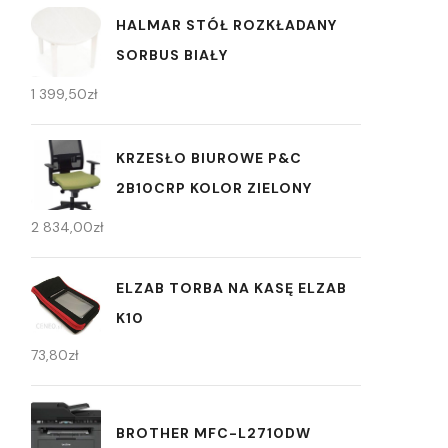
HALMAR STÓŁ ROZKŁADANY
SORBUS BIAŁY
1 399,50
zł
KRZESŁO BIUROWE P&C
2B10CRP KOLOR ZIELONY
2 834,00
zł
ELZAB TORBA NA KASĘ ELZAB
K10
73,80
zł
BROTHER MFC-L2710DW