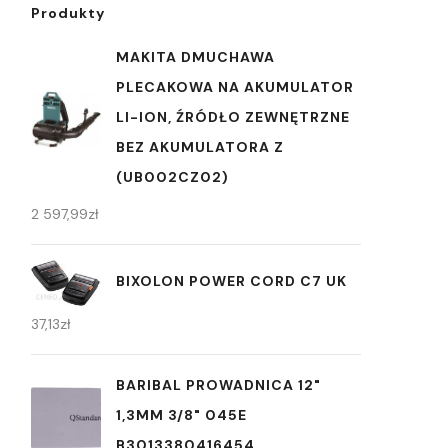
Produkty
MAKITA DMUCHAWA
PLECAKOWA NA AKUMULATOR
LI-ION, ŹRÓDŁO ZEWNĘTRZNE
BEZ AKUMULATORA Z
(UB002CZ02)
2 597,99
zł
BIXOLON POWER CORD C7 UK
37,13
zł
BARIBAL PROWADNICA 12"
1,3MM 3/8" 045E
B3013380416454