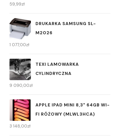
59,99
zł
DRUKARKA SAMSUNG SL-
M2026
1 077,00
zł
TEXI LAMOWARKA
CYLINDRYCZNA
9 090,00
zł
APPLE IPAD MINI 8,3" 64GB WI-
FI RÓŻOWY (MLWL3HCA)
3 148,00
zł