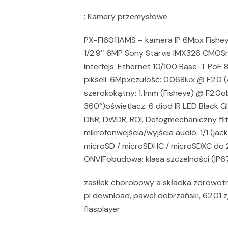
: Kamery przemysłowe
PX-FI6011AMS – kamera IP 6Mpx Fishe
1/2.9″ 6MP Sony Starvis IMX326 CMOSr
interfejs: Ethernet 10/100 Base-T PoE
pikseli: 6Mpxczułość: 0.068lux @ F2.0
szerokokątny: 1.1mm (Fisheye) @ F2.0
360°)oświetlacz: 6 diod IR LED Black 
DNR, DWDR, ROI, Defogmechaniczny fi
mikrofonwejścia/wyjścia audio: 1/1 (jac
microSD / microSDHC / microSDXC do
ONVIFobudowa: klasa szczelności (IP6
zasiłek chorobowy a składka zdrowotna
pl download, paweł dobrzański, 62.01 z
flasplayer