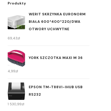
Produkty
WERIT SKRZYNKA EURONORM
BIAŁA 600*400*220/DWA
OTWORY UCHWYTNE
69,43
zł
YORK SZCZOTKA MAXI M 36
4,99
zł
EPSON TM-T88VI-IHUB USB
RS232
1 530,99
zł