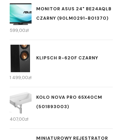
MONITOR ASUS 24" BE24AQLB
CZARNY (90LM0291-B01370)
599,00
zł
KLIPSCH R-620F CZARNY
1 499,00
zł
KOŁO NOVA PRO 65X40CM
(501893003)
407,00
zł
MINIATUROWY REJESTRATOR