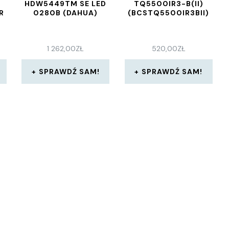
HDW5449TM SE LED
TQ5500IR3-B(II)
R
0280B (DAHUA)
(BCSTQ5500IR3BII)
1 262,00
ZŁ
520,00
ZŁ
SPRAWDŹ SAM!
SPRAWDŹ SAM!