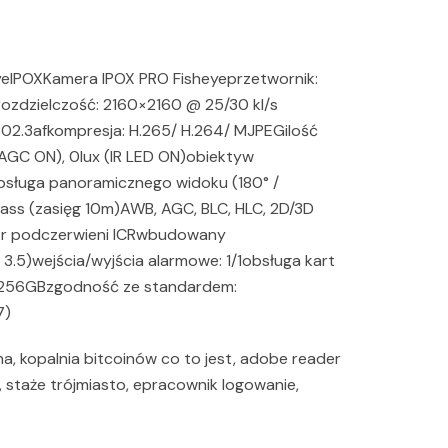
yeIPOXKamera IPOX PRO Fisheyeprzetwornik:
ozdzielczość: 2160×2160 @ 25/30 kl/s
 802.3afkompresja: H.265/ H.264/ MJPEGilość
 (AGC ON), 0lux (IR LED ON)obiektyw
obsługa panoramicznego widoku (180° /
Glass (zasięg 10m)AWB, AGC, BLC, HLC, 2D/3D
ltr podczerwieni ICRwbudowany
k 3.5)wejścia/wyjścia alarmowe: 1/1obsługa kart
 256GBzgodność ze standardem:
7)
, kopalnia bitcoinów co to jest, adobe reader
, staże trójmiasto, epracownik logowanie,