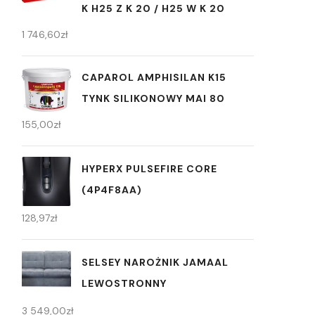
K H25 Z K 20 / H25 W K 20
1 746,60
zł
CAPAROL AMPHISILAN K15
TYNK SILIKONOWY MAI 80
155,00
zł
HYPERX PULSEFIRE CORE
(4P4F8AA)
128,97
zł
SELSEY NAROŻNIK JAMAAL
LEWOSTRONNY
3 549,00
zł