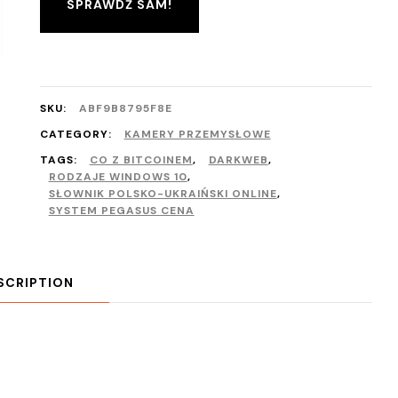
SPRAWDŹ SAM!
SKU:
ABF9B8795F8E
CATEGORY:
KAMERY PRZEMYSŁOWE
TAGS:
CO Z BITCOINEM
,
DARKWEB
,
RODZAJE WINDOWS 10
,
SŁOWNIK POLSKO-UKRAIŃSKI ONLINE
,
SYSTEM PEGASUS CENA
SCRIPTION