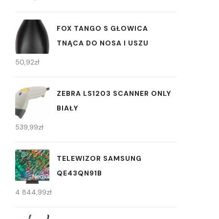
FOX TANGO S GŁOWICA
TNĄCA DO NOSA I USZU
50,92
zł
ZEBRA LS1203 SCANNER ONLY
BIAŁY
539,99
zł
TELEWIZOR SAMSUNG
QE43QN91B
4 844,99
zł