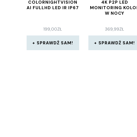
COLORNIGHTVISION
4K P2P LED
AI FULLHD LED IR IP67
MONITORING KOLO
W NOCY
199,00
ZŁ
369,99
ZŁ
SPRAWDŹ SAM!
SPRAWDŹ SAM!