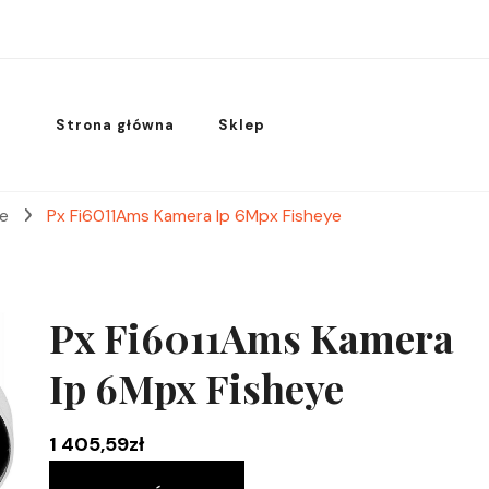
Strona główna
Sklep
we
Px Fi6011Ams Kamera Ip 6Mpx Fisheye
Px Fi6011Ams Kamera
Ip 6Mpx Fisheye
1 405,59
zł