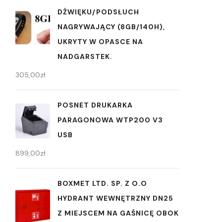
DŹWIĘKU/PODSŁUCH
NAGRYWAJĄCY (8GB/140H),
UKRYTY W OPASCE NA
NADGARSTEK.
305,00
zł
POSNET DRUKARKA
PARAGONOWA WTP200 V3
USB
899,00
zł
BOXMET LTD. SP. Z O.O
HYDRANT WEWNĘTRZNY DN25
Z MIEJSCEM NA GAŚNICĘ OBOK