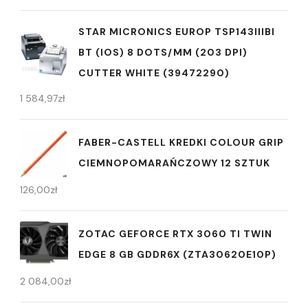
STAR MICRONICS EUROP TSP143IIIBI
BT (IOS) 8 DOTS/MM (203 DPI)
CUTTER WHITE (39472290)
1 584,97
zł
FABER-CASTELL KREDKI COLOUR GRIP
CIEMNOPOMARAŃCZOWY 12 SZTUK
126,00
zł
ZOTAC GEFORCE RTX 3060 TI TWIN
EDGE 8 GB GDDR6X (ZTA30620E10P)
2 084,00
zł