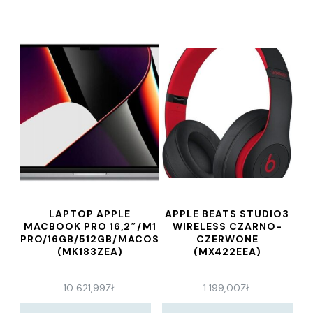
LAPTOP APPLE
APPLE BEATS STUDIO3
MACBOOK PRO 16,2″/M1
WIRELESS CZARNO-
PRO/16GB/512GB/MACOS
CZERWONE
(MK183ZEA)
(MX422EEA)
10 621,99
ZŁ
1 199,00
ZŁ