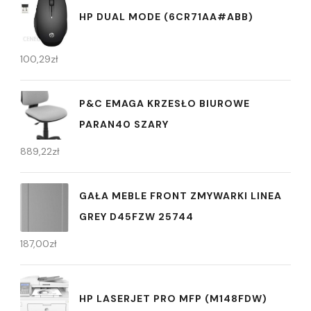
HP DUAL MODE (6CR71AA#ABB)
100,29
zł
P&C EMAGA KRZESŁO BIUROWE
PARAN40 SZARY
889,22
zł
GAŁA MEBLE FRONT ZMYWARKI LINEA
GREY D45FZW 25744
187,00
zł
HP LASERJET PRO MFP (M148FDW)