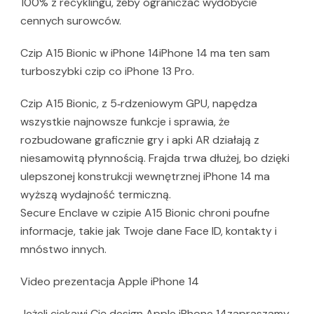
100% z recyklingu, żeby ograniczać wydobycie
cennych surowców.
Czip A15 Bionic w iPhone 14iPhone 14 ma ten sam
turboszybki czip co iPhone 13 Pro.
Czip A15 Bionic, z 5‑rdzeniowym GPU, napędza
wszystkie najnowsze funkcje i sprawia, że
rozbudowane graficznie gry i apki AR działają z
niesamowitą płynnością. Frajda trwa dłużej, bo dzięki
ulepszonej konstrukcji wewnętrznej iPhone 14 ma
wyższą wydajność termiczną.
Secure Enclave w czipie A15 Bionic chroni poufne
informacje, takie jak Twoje dane Face ID, kontakty i
mnóstwo innych.
Video prezentacja Apple iPhone 14
Jeżeli ciekawi Cię design Apple iPhone 14zapraszamy