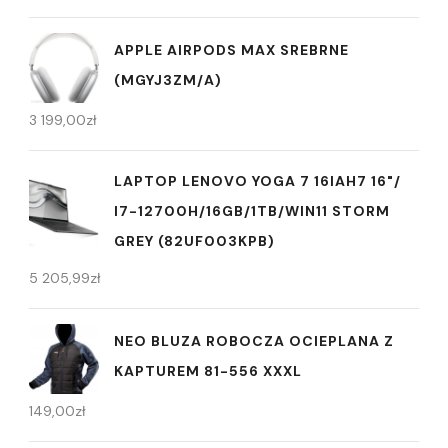
APPLE AIRPODS MAX SREBRNE
(MGYJ3ZM/A)
3 199,00
zł
LAPTOP LENOVO YOGA 7 16IAH7 16"/
I7-12700H/16GB/1TB/WIN11 STORM
GREY (82UF003KPB)
5 205,99
zł
NEO BLUZA ROBOCZA OCIEPLANA Z
KAPTUREM 81-556 XXXL
149,00
zł