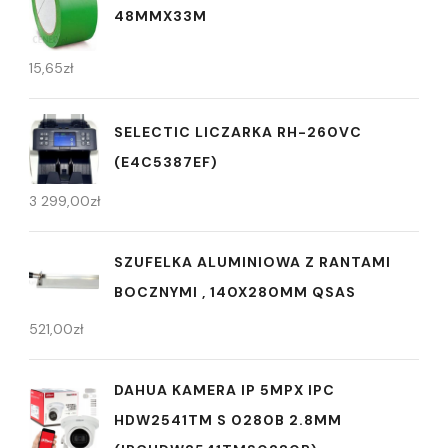
48MMX33M
15,65
zł
SELECTIC LICZARKA RH-260VC
(E4C5387EF)
3 299,00
zł
SZUFELKA ALUMINIOWA Z RANTAMI
BOCZNYMI , 140X280MM QSAS
521,00
zł
DAHUA KAMERA IP 5MPX IPC
HDW2541TM S 0280B 2.8MM