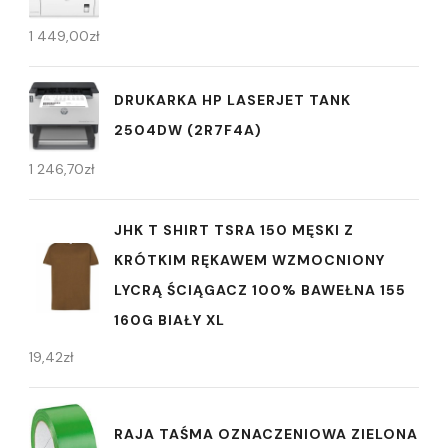
1 449,00
zł
DRUKARKA HP LASERJET TANK
2504DW (2R7F4A)
1 246,70
zł
JHK T SHIRT TSRA 150 MĘSKI Z
KRÓTKIM RĘKAWEM WZMOCNIONY
LYCRĄ ŚCIĄGACZ 100% BAWEŁNA 155
160G BIAŁY XL
19,42
zł
RAJA TAŚMA OZNACZENIOWA ZIELONA