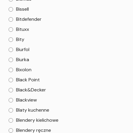
Bissell
Bitdefender
Bituxx
Bity
Biurfol
Biurka
Bixolon
Black Point
Black&Decker
Blackview
Blaty kuchenne
Blendery kielichowe
Blendery ręczne