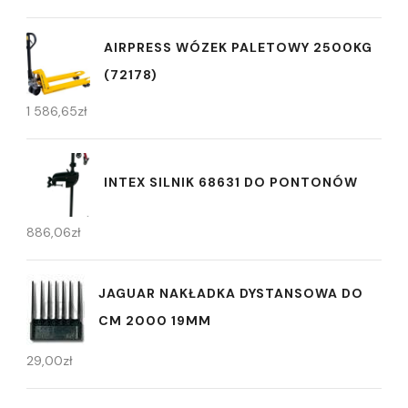
AIRPRESS WÓZEK PALETOWY 2500KG
(72178)
1 586,65
zł
INTEX SILNIK 68631 DO PONTONÓW
886,06
zł
JAGUAR NAKŁADKA DYSTANSOWA DO
CM 2000 19MM
29,00
zł