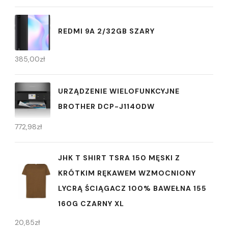
REDMI 9A 2/32GB SZARY
385,00
zł
URZĄDZENIE WIELOFUNKCYJNE
BROTHER DCP-J1140DW
772,98
zł
JHK T SHIRT TSRA 150 MĘSKI Z
KRÓTKIM RĘKAWEM WZMOCNIONY
LYCRĄ ŚCIĄGACZ 100% BAWEŁNA 155
160G CZARNY XL
20,85
zł