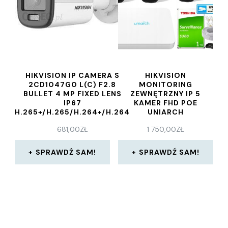
HIKVISION IP CAMERA S
HIKVISION
2CD1047G0 L(C) F2.8
MONITORING
BULLET 4 MP FIXED LENS
ZEWNĘTRZNY IP 5
IP67
KAMER FHD POE
H.265+/H.265/H.264+/H.264
UNIARCH
WHITE 102
681,00
ZŁ
1 750,00
ZŁ
(KIPDS2CD1047G0LF28)
SPRAWDŹ SAM!
SPRAWDŹ SAM!