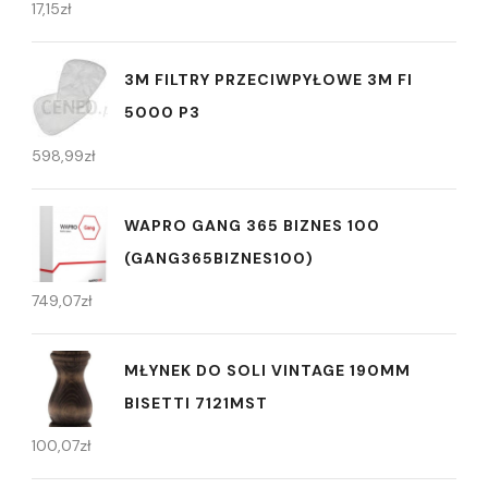
17,15
zł
3M FILTRY PRZECIWPYŁOWE 3M FI
5000 P3
598,99
zł
WAPRO GANG 365 BIZNES 100
(GANG365BIZNES100)
749,07
zł
MŁYNEK DO SOLI VINTAGE 190MM
BISETTI 7121MST
100,07
zł