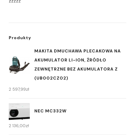
zzzzz
Produkty
MAKITA DMUCHAWA PLECAKOWA NA
AKUMULATOR LI-ION, ŹRÓDŁO
ZEWNĘTRZNE BEZ AKUMULATORA Z
(UB002CZ02)
2 597,99
zł
NEC MC332W
2 136,00
zł