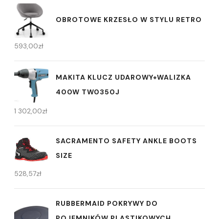
OBROTOWE KRZESŁO W STYLU RETRO
593,00
zł
MAKITA KLUCZ UDAROWY+WALIZKA
400W TW0350J
1 302,00
zł
SACRAMENTO SAFETY ANKLE BOOTS
SIZE
528,57
zł
RUBBERMAID POKRYWY DO
POJEMNIKÓW PLASTIKOWYCH