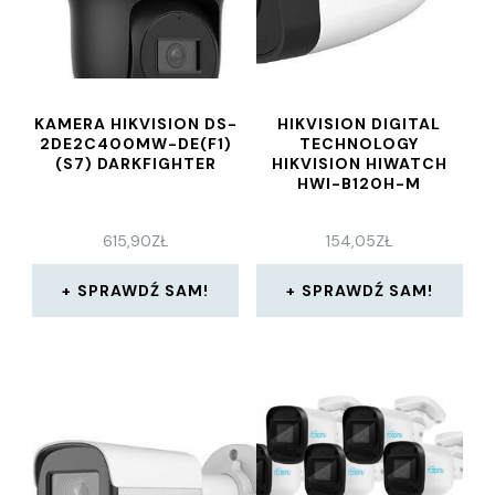
KAMERA HIKVISION DS-
HIKVISION DIGITAL
2DE2C400MW-DE(F1)
TECHNOLOGY
(S7) DARKFIGHTER
HIKVISION HIWATCH
HWI-B120H-M
615,90
ZŁ
154,05
ZŁ
SPRAWDŹ SAM!
SPRAWDŹ SAM!