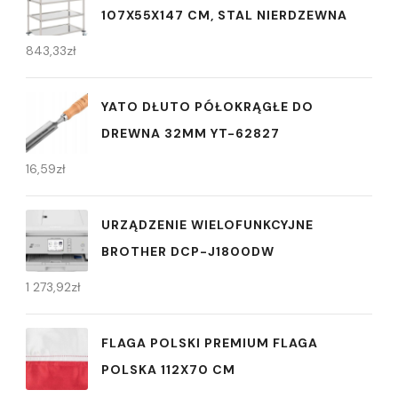
107X55X147 CM, STAL NIERDZEWNA
843,33
zł
YATO DŁUTO PÓŁOKRĄGŁE DO
DREWNA 32MM YT-62827
16,59
zł
URZĄDZENIE WIELOFUNKCYJNE
BROTHER DCP-J1800DW
1 273,92
zł
FLAGA POLSKI PREMIUM FLAGA
POLSKA 112X70 CM