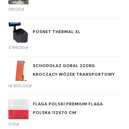
219,00
zł
POSNET THERMAL XL
3 199,00
zł
SCHODOŁAZ GORAL 220KG
KROCZĄCY WÓZEK TRANSPORTOWY
14 900,00
zł
FLAGA POLSKI PREMIUM FLAGA
POLSKA 112X70 CM
17,15
zł