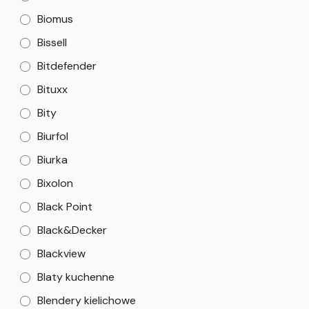
Biomus
Bissell
Bitdefender
Bituxx
Bity
Biurfol
Biurka
Bixolon
Black Point
Black&Decker
Blackview
Blaty kuchenne
Blendery kielichowe