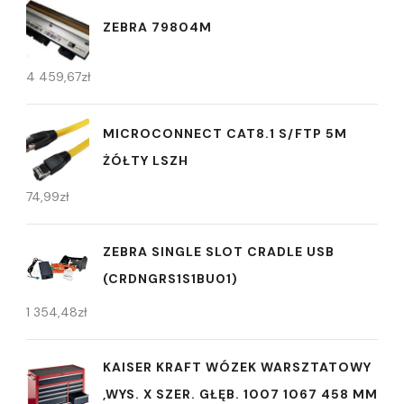
ZEBRA 79804M
4 459,67
zł
MICROCONNECT CAT8.1 S/FTP 5M
ŻÓŁTY LSZH
74,99
zł
ZEBRA SINGLE SLOT CRADLE USB
(CRDNGRS1S1BU01)
1 354,48
zł
KAISER KRAFT WÓZEK WARSZTATOWY
,WYS. X SZER. GŁĘB. 1007 1067 458 MM