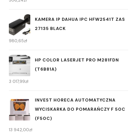
KAMERA IP DAHUA IPC HFW2541T ZAS
27135 BLACK
980,65
zł
HP COLOR LASERJET PRO M281FDN
(T6B81A)
3 017,99
zł
INVEST HORECA AUTOMATYCZNA
WYCISKARKA DO POMARAŃCZY F 50C
(F50C)
13 942,00
zł