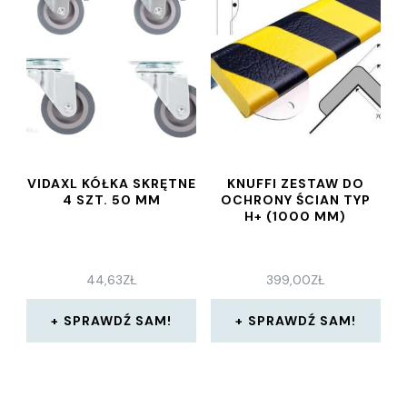
VIDAXL KÓŁKA SKRĘTNE
KNUFFI ZESTAW DO
4 SZT. 50 MM
OCHRONY ŚCIAN TYP
H+ (1000 MM)
44,63
ZŁ
399,00
ZŁ
SPRAWDŹ SAM!
SPRAWDŹ SAM!