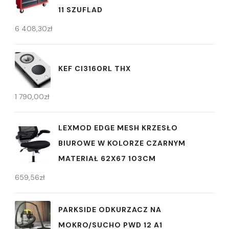
11 SZUFLAD
6 408,30
zł
KEF CI3160RL THX
1 790,00
zł
LEXMOD EDGE MESH KRZESŁO
BIUROWE W KOLORZE CZARNYM
MATERIAŁ 62X67 103CM
659,56
zł
PARKSIDE ODKURZACZ NA
MOKRO/SUCHO PWD 12 A1