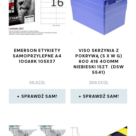
EMERSON ETYKIETY
VISO SKRZYNIA Z
SAMOPRZYLEPNE A4
POKRYWĄ (S X W G)
100ARK 105X37
600 416 400MM
NIEBIESKI 1SZT. (DSW
5541)
58,62
ZŁ
269,00
ZŁ
SPRAWDŹ SAM!
SPRAWDŹ SAM!