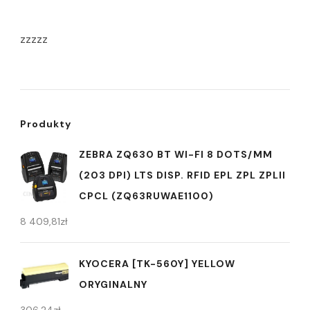
zzzzz
Produkty
ZEBRA ZQ630 BT WI-FI 8 DOTS/MM
(203 DPI) LTS DISP. RFID EPL ZPL ZPLII
CPCL (ZQ63RUWAE1100)
8 409,81
zł
KYOCERA [TK-560Y] YELLOW
ORYGINALNY
306,24
zł