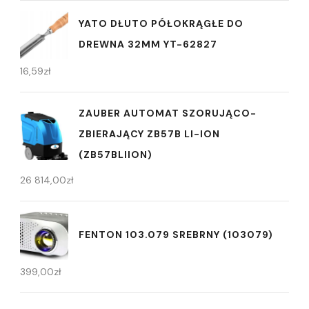
YATO DŁUTO PÓŁOKRĄGŁE DO
DREWNA 32MM YT-62827
16,59
zł
ZAUBER AUTOMAT SZORUJĄCO-
ZBIERAJĄCY ZB57B LI-ION
(ZB57BLIION)
26 814,00
zł
FENTON 103.079 SREBRNY (103079)
399,00
zł