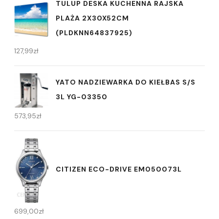
TULUP DESKA KUCHENNA RAJSKA
PLAŻA 2X30X52CM
(PLDKNN64837925)
127,99
zł
YATO NADZIEWARKA DO KIEŁBAS S/S
3L YG-03350
573,95
zł
CITIZEN ECO-DRIVE EM050073L
699,00
zł