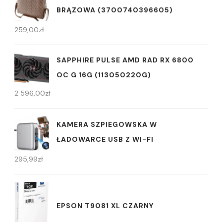
BRĄZOWA (3700740396605)
259,00
zł
SAPPHIRE PULSE AMD RAD RX 6800
OC G 16G (113050220G)
2 596,00
zł
KAMERA SZPIEGOWSKA W
ŁADOWARCE USB Z WI-FI
295,99
zł
EPSON T9081 XL CZARNY