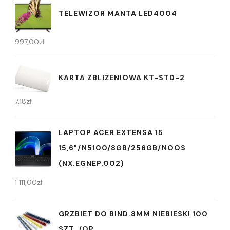
TELEWIZOR MANTA LED4004
997,00
zł
KARTA ZBLIŻENIOWA KT-STD-2
7,18
zł
LAPTOP ACER EXTENSA 15
15,6"/N5100/8GB/256GB/NOOS
(NX.EGNEP.002)
1 111,00
zł
GRZBIET DO BIND.8MM NIEBIESKI 100
SZT. /OP