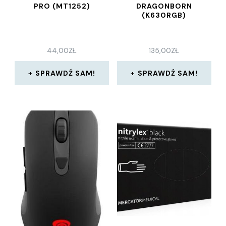
PRO (MT1252)
DRAGONBORN
(K630RGB)
44,00
ZŁ
135,00
ZŁ
SPRAWDŹ SAM!
SPRAWDŹ SAM!