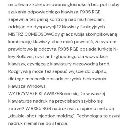
umożliwia z kolei sterowanie głośnością bez potrzeby
szukania odpowiedniego klawisza. RX85 RGB
zapewnia też pełną kontrolę nad multimediami,
oddając do dyspozycji 12 klawiszy funkcyjnych.
MISTRZ COMBOSÓWGdy gracz wbija skomplikowaną
kombinację klawiszy, chce mieć pewność, że system
prawidłowo ją odczyta. RX85 RGB posiada funkcję N-
key Rollover, czyli anti-ghostingu dla wszystkich
klawiszy, czyniącą z klawiatury niezawodną broń.
Rozgrywkę może też zepsuć wyjście do pulpitu,
dlatego mechanik posiada przycisk blokowania
klawisza Windows.
WYTRZYMAŁE KLAWISZEBoicie się, że w waszej
klawiaturze nadruk na przyciskach szybko się
zetrze? W RX85 RGB nadruki wszczepiono metodą
„double-shot injection molding”. Technologia ta czyni
nadruk niemal nie do starcia.