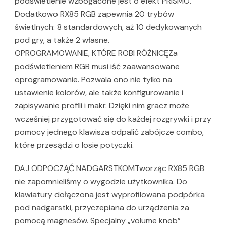
podświetlenie wzbogacone jest o efekt PRISMO.
Dodatkowo RX85 RGB zapewnia 20 trybów
świetlnych: 8 standardowych, aż 10 dedykowanych
pod gry, a także 2 własne.
OPROGRAMOWANIE, KTÓRE ROBI RÓŻNICĘZa
podświetleniem RGB musi iść zaawansowane
oprogramowanie. Pozwala ono nie tylko na
ustawienie kolorów, ale także konfigurowanie i
zapisywanie profili i makr. Dzięki nim gracz może
wcześniej przygotować się do każdej rozgrywki i przy
pomocy jednego klawisza odpalić zabójcze combo,
które przesądzi o losie potyczki.
DAJ ODPOCZĄĆ NADGARSTKOMTworząc RX85 RGB
nie zapomnieliśmy o wygodzie użytkownika. Do
klawiatury dołączona jest wyprofilowana podpórka
pod nadgarstki, przyczepiana do urządzenia za
pomocą magnesów. Specjalny „volume knob”