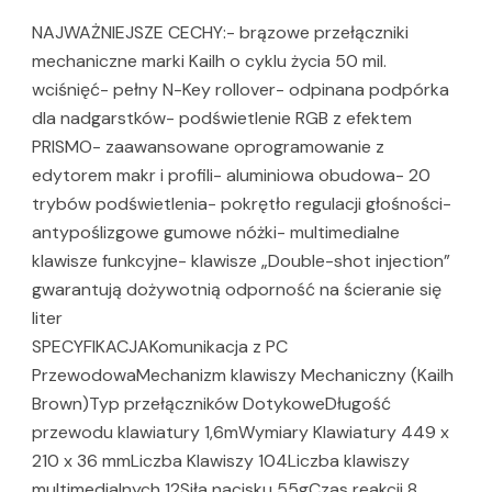
NAJWAŻNIEJSZE CECHY:- brązowe przełączniki
mechaniczne marki Kailh o cyklu życia 50 mil.
wciśnięć- pełny N-Key rollover- odpinana podpórka
dla nadgarstków- podświetlenie RGB z efektem
PRISMO- zaawansowane oprogramowanie z
edytorem makr i profili- aluminiowa obudowa- 20
trybów podświetlenia- pokrętło regulacji głośności-
antypoślizgowe gumowe nóżki- multimedialne
klawisze funkcyjne- klawisze „Double-shot injection”
gwarantują dożywotnią odporność na ścieranie się
liter
SPECYFIKACJAKomunikacja z PC
PrzewodowaMechanizm klawiszy Mechaniczny (Kailh
Brown)Typ przełączników DotykoweDługość
przewodu klawiatury 1,6mWymiary Klawiatury 449 x
210 x 36 mmLiczba Klawiszy 104Liczba klawiszy
multimedialnych 12Siła nacisku 55gCzas reakcji 8