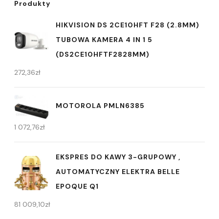
Produkty
HIKVISION DS 2CE10HFT F28 (2.8MM)
TUBOWA KAMERA 4 IN 1 5
(DS2CE10HFTF2828MM)
272,36
zł
MOTOROLA PMLN6385
1 072,76
zł
EKSPRES DO KAWY 3-GRUPOWY ,
AUTOMATYCZNY ELEKTRA BELLE
EPOQUE Q1
81 009,10
zł