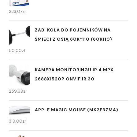
233,07
zł
ZABI KOŁA DO POJEMNIKÓW NA
ŚMIECI Z OSIĄ 60K*110 (60K110)
50,00
zł
KAMERA MONITORINGU IP 4 MPX
2688X1520P ONVIF IR 30
259,99
zł
APPLE MAGIC MOUSE (MK2E3ZMA)
319,00
zł