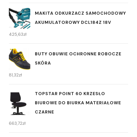
MAKITA ODKURZACZ SAMOCHODOWY
AKUMULATOROWY DCL184Z 18V
425,63
zł
BUTY OBUWIE OCHRONNE ROBOCZE
SKÓRA
81,32
zł
TOPSTAR POINT 60 KRZESŁO
BIUROWE DO BIURKA MATERIAŁOWE
CZARNE
663,72
zł