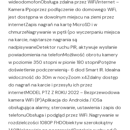
wideodomofonObsługa zdalna przez WiFi/internet –
Kamera IPpoprzez podłączenie do domowego WiFi,
jest dostępna w dowolnym miejscu na ziemi przez
internetZapis nagrań na kartę MicroSD i w
chmurzeNagrywanie w pętli (po wyczerpaniu miejsca
na karcie, najstarsze nagrania są
nadpisywaneDetektor ruchu PIR, aktywuje wysłanie
powiadomienia na telefonMożliwość obrotu kamery
w poziomie 350 stopni w pionie 180 stopniPotężne
doświetlenie podczerwienią- 6 diod Smart IR. Idealna
widoczność do 30m w nocyZoom x4Zdalny dostęp
do nagrań na karcie i przesyłu ich przez
internetMODEL PTZ Z ROKU 2022 – Bezprzewodowa
kamera WiFi (IP)Aplikacja do Androida / IOSa
obsługująca alarmy, sterowanie, ustawienia i zapis do
telefonuObsługa i podgląd przez WiFi .Nagrywanie w
rozdzielczości 1080P FHDObiektyw szerokokątny