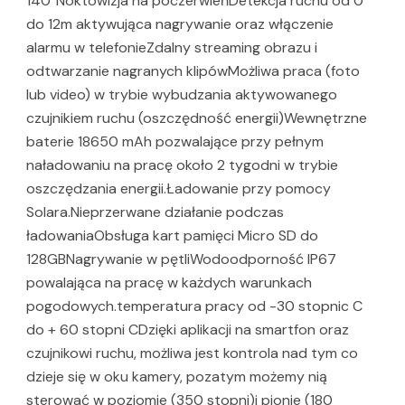
140°Noktowizja na poczerwieńDetekcja ruchu od 0
do 12m aktywująca nagrywanie oraz włączenie
alarmu w telefonieZdalny streaming obrazu i
odtwarzanie nagranych klipówMożliwa praca (foto
lub video) w trybie wybudzania aktywowanego
czujnikiem ruchu (oszczędność energii)Wewnętrzne
baterie 18650 mAh pozwalające przy pełnym
naładowaniu na pracę około 2 tygodni w trybie
oszczędzania energii.Ładowanie przy pomocy
Solara.Nieprzerwane działanie podczas
ładowaniaObsługa kart pamięci Micro SD do
128GBNagrywanie w pętliWodoodporność IP67
powalająca na pracę w każdych warunkach
pogodowych.temperatura pracy od -30 stopnic C
do + 60 stopni CDzięki aplikacji na smartfon oraz
czujnikowi ruchu, możliwa jest kontrola nad tym co
dzieje się w oku kamery, pozatym możemy nią
sterować w poziomie (350 stopni)i pionie (180