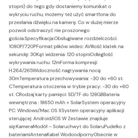
stopni) do tego gdy dostaniemy komunikat o
wykryciu ruchu, możemy też użyć smartfona do
przesłania dźwięku na kamerę. Co w dużej mierze
pozwoli odstraszyć nie proszonego
gościa.Specyfikacja:Obsługiwane rozdzielczości:
1080P/720PFormat plików wideo: AVIIlość klatek na
sekundę: 30Kąt widzenia: 120 stopniOdległość
wykrywania ruchu: 12mForma kompresji:
H.264/265Widoczność nagrywania nocą:
30mTemperatura przechowywania: -30 do +60 st.
CTemperatura otoczenia w trybie pracy: -30 do +60
st. CRodzaj karty pamięci: SD/TF do 128GBBateria
wewnętrzna : 18650 mAh + SolarSystem operacyjny
PC: Windows/Mac OS XSystem operacyjny aplikacji
sterującej: Android/iOS W Zestawie znajduje
się:KameraModół – Solaruchwyt do SolaruPudełko z
bateriamiAntenaKabel WodoodpornyObecnie w