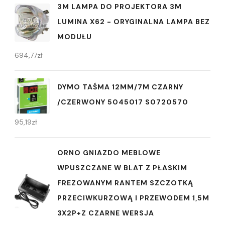
3M LAMPA DO PROJEKTORA 3M
LUMINA X62 - ORYGINALNA LAMPA BEZ
MODUŁU
694,77
zł
DYMO TAŚMA 12MM/7M CZARNY
/CZERWONY 5045017 S0720570
95,19
zł
ORNO GNIAZDO MEBLOWE
WPUSZCZANE W BLAT Z PŁASKIM
FREZOWANYM RANTEM SZCZOTKĄ
PRZECIWKURZOWĄ I PRZEWODEM 1,5M
3X2P+Z CZARNE WERSJA