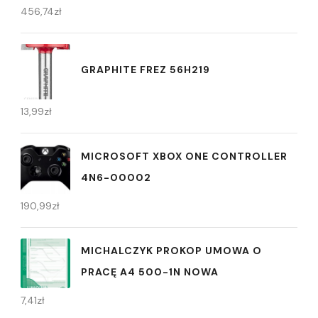
456,74
zł
GRAPHITE FREZ 56H219
13,99
zł
MICROSOFT XBOX ONE CONTROLLER
4N6-00002
190,99
zł
MICHALCZYK PROKOP UMOWA O
PRACĘ A4 500-1N NOWA
7,41
zł