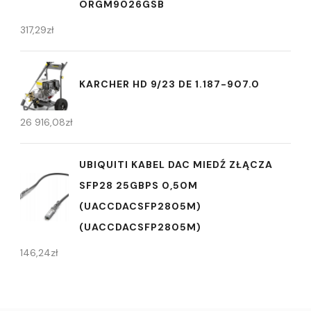
ORGM9026GSB
317,29
zł
KARCHER HD 9/23 DE 1.187-907.0
26 916,08
zł
UBIQUITI KABEL DAC MIEDŹ ZŁĄCZA
SFP28 25GBPS 0,50M
(UACCDACSFP2805M)
(UACCDACSFP2805M)
146,24
zł