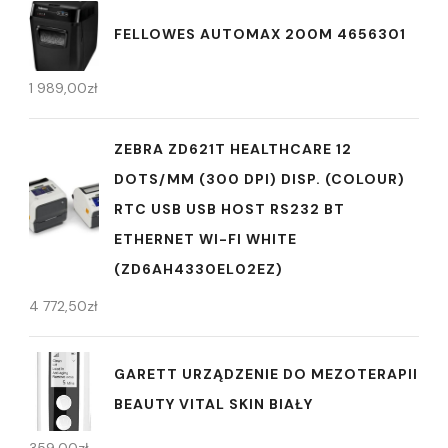
FELLOWES AUTOMAX 200M 4656301
1 989,00
zł
ZEBRA ZD621T HEALTHCARE 12
DOTS/MM (300 DPI) DISP. (COLOUR)
RTC USB USB HOST RS232 BT
ETHERNET WI-FI WHITE
(ZD6AH4330EL02EZ)
4 772,50
zł
GARETT URZĄDZENIE DO MEZOTERAPII
BEAUTY VITAL SKIN BIAŁY
359,00
zł