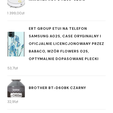
1 399,00
zł
ERT GROUP ETUI NA TELEFON
SAMSUNG A02S, CASE ORYGINALNY I
OFICJALNIE LICENCJONOWANY PRZEZ
BABACO, WZÓR FLOWERS 025,
OPTYMALNIE DOPASOWANE PLECKI
53,71
zł
BROTHER BT-D60BK CZARNY
32,91
zł