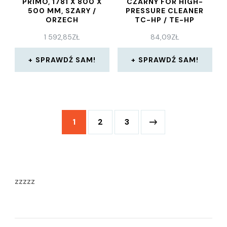
PRIMO, 1781 X 800 X
CZARNY FOR HIGH-
500 MM, SZARY /
PRESSURE CLEANER
ORZECH
TC-HP / TE-HP
1 592,85
ZŁ
84,09
ZŁ
SPRAWDŹ SAM!
SPRAWDŹ SAM!
1
2
3
zzzzz