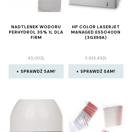
NADTLENEK WODORU
HP COLOR LASERJET
PERHYDROL 35% 1L DLA
MANAGED E55040DN
FIRM
(3GX99A)
45,00
ZŁ
3 933,49
ZŁ
SPRAWDŹ SAM!
SPRAWDŹ SAM!