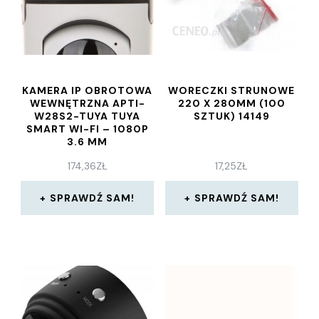
KAMERA IP OBROTOWA
WORECZKI STRUNOWE
WEWNĘTRZNA APTI-
220 X 280MM (100
W28S2-TUYA TUYA
SZTUK) 14149
SMART WI-FI – 1080P
3.6 MM
174,36
ZŁ
17,25
ZŁ
SPRAWDŹ SAM!
SPRAWDŹ SAM!