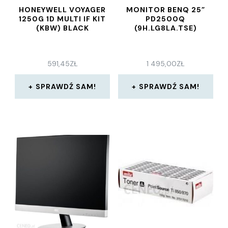
HONEYWELL VOYAGER
MONITOR BENQ 25”
1250G 1D MULTI IF KIT
PD2500Q
(KBW) BLACK
(9H.LG8LA.TSE)
591,45
ZŁ
1 495,00
ZŁ
SPRAWDŹ SAM!
SPRAWDŹ SAM!