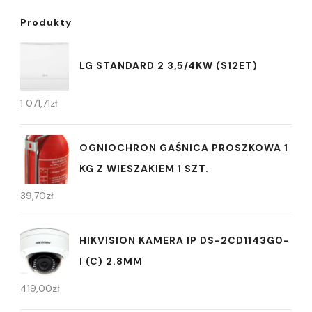
Produkty
LG STANDARD 2 3,5/4KW (S12ET)
1 071,71
zł
OGNIOCHRON GAŚNICA PROSZKOWA 1
KG Z WIESZAKIEM 1 SZT.
39,70
zł
HIKVISION KAMERA IP DS-2CD1143G0-
I (C) 2.8MM
419,00
zł