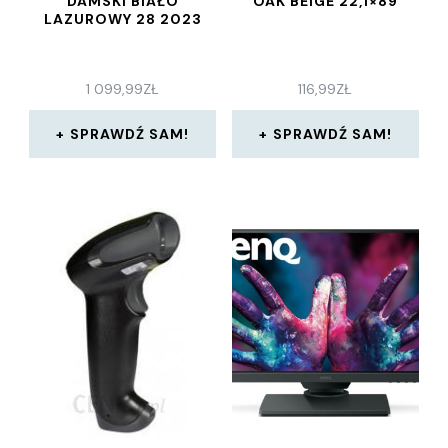
DAMSKI BIAŁO
OAK BEIGE 22,1×89
LAZUROWY 28 2023
1 099,99
ZŁ
116,99
ZŁ
SPRAWDŹ SAM!
SPRAWDŹ SAM!