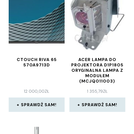
CTOUCH RIVA 65
ACER LAMPA DO
570A9713D
PROJEKTORA D1P1805
ORYGINALNA LAMPA Z
MODUŁEM
(MCJQ011003)
12 000,00
ZŁ
1 355,79
ZŁ
SPRAWDŹ SAM!
SPRAWDŹ SAM!