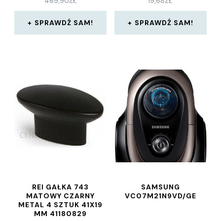
469,90
ZŁ
19,68
ZŁ
SPRAWDŹ SAM!
SPRAWDŹ SAM!
REI GAŁKA 743
SAMSUNG
MATOWY CZARNY
VC07M21N9VD/GE
METAL 4 SZTUK 41X19
MM 41180829