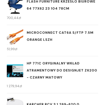
FLASH FURNITURE KRZESŁO BIUROWE
64 77X62 23 104 78CM
700,44
zł
MICROCONNECT CAT6A S/FTP 7.5M
ORANGE LSZH
51,99
zł
HP 771C ORYGINALNY WKŁAD
ATRAMENTOWY DO DESIGNJET Z6200
- CZARNY MATOWY
1 279,94
zł
KARCHER RCV 3 1.269-620.0