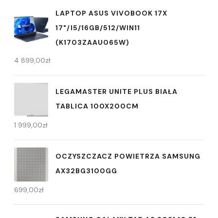
LAPTOP ASUS VIVOBOOK 17X
17"/I5/16GB/512/WIN11
(K1703ZAAU065W)
4 899,00
zł
LEGAMASTER UNITE PLUS BIAŁA
TABLICA 100X200CM
1 999,00
zł
OCZYSZCZACZ POWIETRZA SAMSUNG
AX32BG3100GG
699,00
zł