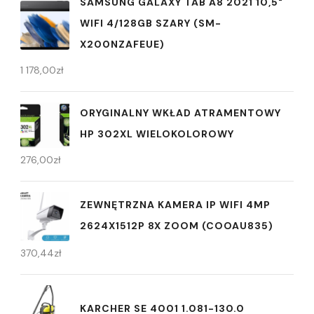
SAMSUNG GALAXY TAB A8 2021 10,5"
WIFI 4/128GB SZARY (SM-
X200NZAFEUE)
1 178,00
zł
ORYGINALNY WKŁAD ATRAMENTOWY
HP 302XL WIELOKOLOROWY
276,00
zł
ZEWNĘTRZNA KAMERA IP WIFI 4MP
2624X1512P 8X ZOOM (COOAU835)
370,44
zł
KARCHER SE 4001 1.081-130.0