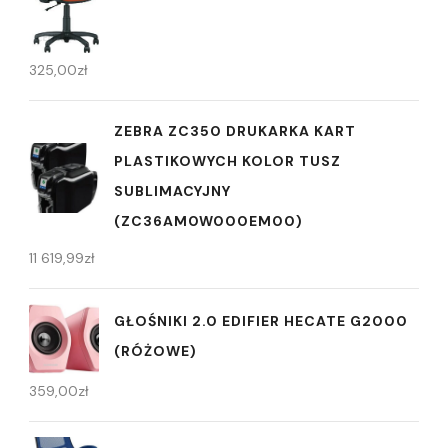
325,00
zł
ZEBRA ZC350 DRUKARKA KART
PLASTIKOWYCH KOLOR TUSZ
SUBLIMACYJNY
(ZC36AM0W000EM00)
11 619,99
zł
GŁOŚNIKI 2.0 EDIFIER HECATE G2000
(RÓŻOWE)
359,00
zł