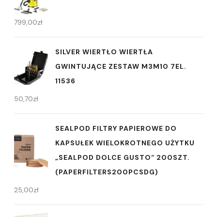
799,00
zł
SILVER WIERTŁO WIERTŁA
GWINTUJĄCE ZESTAW M3M10 7EL.
11536
50,70
zł
SEALPOD FILTRY PAPIEROWE DO
KAPSUŁEK WIELOKROTNEGO UŻYTKU
„SEALPOD DOLCE GUSTO“ 200SZT.
(PAPERFILTERS200PCSDG)
25,00
zł