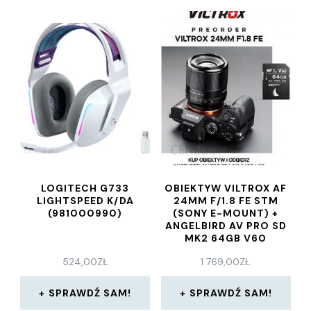
LOGITECH G733
OBIEKTYW VILTROX AF
LIGHTSPEED K/DA
24MM F/1.8 FE STM
(981000990)
(SONY E-MOUNT) +
ANGELBIRD AV PRO SD
MK2 64GB V60
524,00
ZŁ
1 769,00
ZŁ
SPRAWDŹ SAM!
SPRAWDŹ SAM!