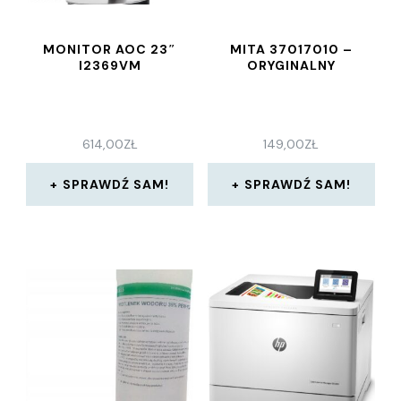
MONITOR AOC 23″
MITA 37017010 –
I2369VM
ORYGINALNY
614,00
ZŁ
149,00
ZŁ
SPRAWDŹ SAM!
SPRAWDŹ SAM!