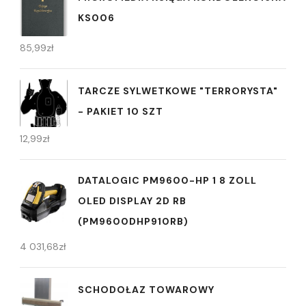
KS006
85,99
zł
TARCZE SYLWETKOWE "TERRORYSTA"
- PAKIET 10 SZT
12,99
zł
DATALOGIC PM9600-HP 1 8 ZOLL
OLED DISPLAY 2D RB
(PM9600DHP910RB)
4 031,68
zł
SCHODOŁAZ TOWAROWY