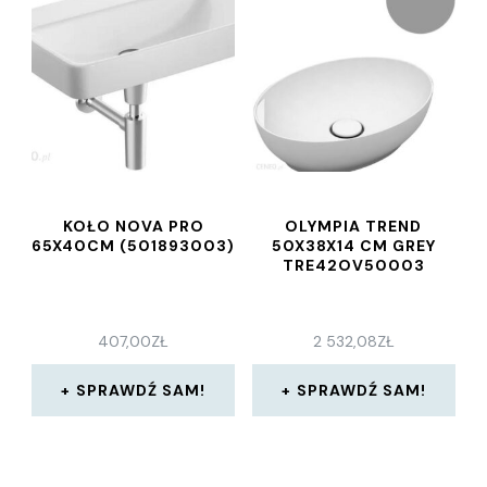
KOŁO NOVA PRO
OLYMPIA TREND
65X40CM (501893003)
50X38X14 CM GREY
TRE42OV50003
407,00
ZŁ
2 532,08
ZŁ
SPRAWDŹ SAM!
SPRAWDŹ SAM!