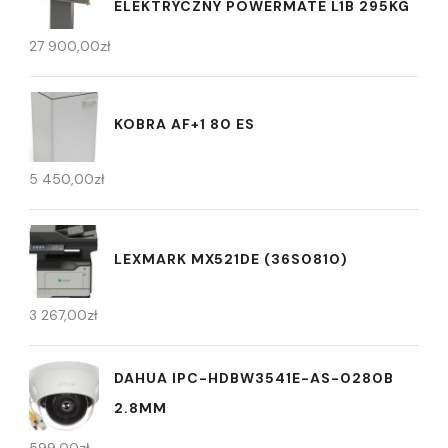
ELEKTRYCZNY POWERMATE L1B 295KG
27 900,00
zł
KOBRA AF+1 80 ES
5 450,00
zł
LEXMARK MX521DE (36S0810)
3 267,00
zł
DAHUA IPC-HDBW3541E-AS-0280B
2.8MM
599,00
zł