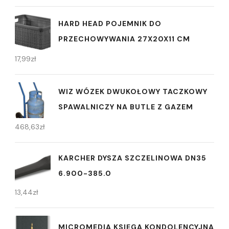
HARD HEAD POJEMNIK DO
PRZECHOWYWANIA 27X20X11 CM
17,99
zł
WIZ WÓZEK DWUKOŁOWY TACZKOWY
SPAWALNICZY NA BUTLE Z GAZEM
468,63
zł
KARCHER DYSZA SZCZELINOWA DN35
6.900-385.0
13,44
zł
MICROMEDIA KSIĘGA KONDOLENCYJNA