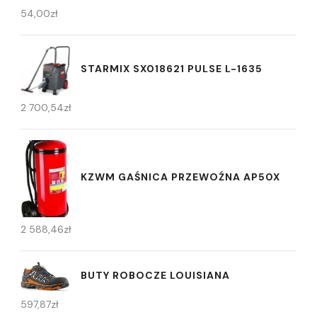
54,00
zł
STARMIX SX018621 PULSE L-1635
2 700,54
zł
KZWM GAŚNICA PRZEWOŹNA AP50X
2 588,46
zł
BUTY ROBOCZE LOUISIANA
597,87
zł