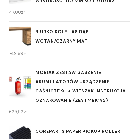
WYSOKOŚĆ 100 MM KOD 700143
47,00
zł
BIURKO SOLE LA8 DĄB
WOTAN/CZARNY MAT
749,99
zł
MOBIAK ZESTAW GASZENIE
AKUMULATORÓW URZĄDZENIE
GAŚNICZE 9L + WIESZAK INSTRUKCJA
OZNAKOWANIE (ZESTMBK192)
629,92
zł
COREPARTS PAPER PICKUP ROLLER