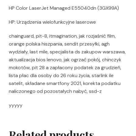
HP Color LaserJet Managed E55040dn (3GX99A)
HP: Urządzenia wielofunkcyjne laserowe
chainguard, pit-8, itmagination, jak rozjaśnić film,
orange polska hiszpania, sendit przesyłki, agh
wydziały, last mile, specjalista ds zakupow warszawa,
aktualizacja bios lenovo, jak ogrzać pokój, chinczyk
mokotów, pit 28 a zapłacony podatek za grudzień,
lista płac dla osoby do 26 roku życia, starlink ile
satelit, składane smartfony 2021, korekta podatku
naliczonego od pozostałych nabyć, ssd-z
yyyyy
Related products