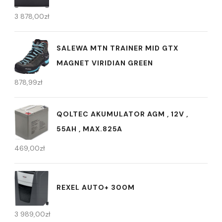
3 878,00
zł
SALEWA MTN TRAINER MID GTX
MAGNET VIRIDIAN GREEN
878,99
zł
QOLTEC AKUMULATOR AGM , 12V ,
55AH , MAX.825A
469,00
zł
REXEL AUTO+ 300M
3 989,00
zł