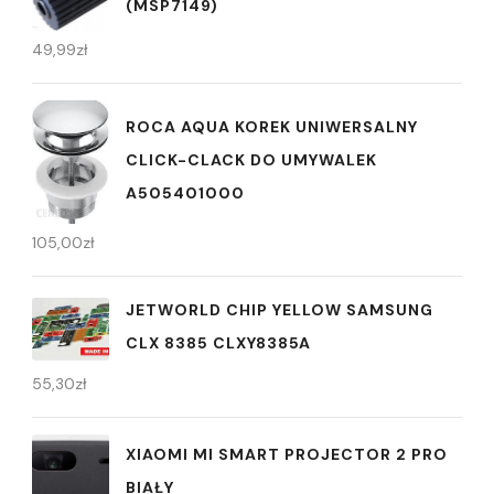
(MSP7149)
49,99
zł
ROCA AQUA KOREK UNIWERSALNY
CLICK-CLACK DO UMYWALEK
A505401000
105,00
zł
JETWORLD CHIP YELLOW SAMSUNG
CLX 8385 CLXY8385A
55,30
zł
XIAOMI MI SMART PROJECTOR 2 PRO
BIAŁY