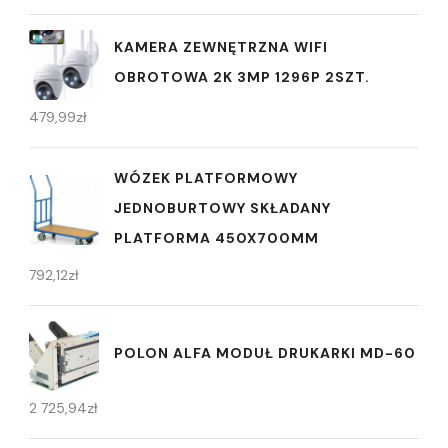
KAMERA ZEWNĘTRZNA WIFI
OBROTOWA 2K 3MP 1296P 2SZT.
479,99
zł
WÓZEK PLATFORMOWY
JEDNOBURTOWY SKŁADANY
PLATFORMA 450X700MM
792,12
zł
POLON ALFA MODUŁ DRUKARKI MD-60
2 725,94
zł