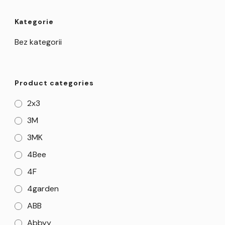
Kategorie
Bez kategorii
Product categories
2x3
3M
3MK
4Bee
4F
4garden
ABB
Abbyy