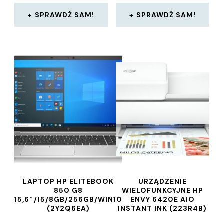
SPRAWDŹ SAM!
SPRAWDŹ SAM!
LAPTOP HP ELITEBOOK
URZĄDZENIE
850 G8
WIELOFUNKCYJNE HP
15,6″/I5/8GB/256GB/WIN10
ENVY 6420E AIO
(2Y2Q6EA)
INSTANT INK (223R4B)