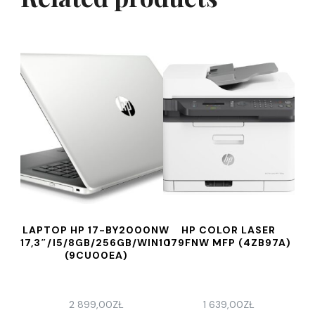
LAPTOP HP 17-BY2000NW
HP COLOR LASER
17,3″/I5/8GB/256GB/WIN10
179FNW MFP (4ZB97A)
(9CU00EA)
2 899,00
ZŁ
1 639,00
ZŁ