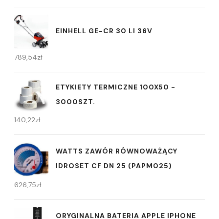
EINHELL GE-CR 30 LI 36V
789,54
zł
ETYKIETY TERMICZNE 100X50 -
3000SZT.
140,22
zł
WATTS ZAWÓR RÓWNOWAŻĄCY
IDROSET CF DN 25 (PAPM025)
626,75
zł
ORYGINALNA BATERIA APPLE IPHONE