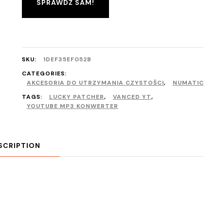
SPRAWDŹ SAM!
SKU:
1DEF35EF052B
CATEGORIES:
AKCESORIA DO UTRZYMANIA CZYSTOŚCI
,
NUMATIC
TAGS:
LUCKY PATCHER
,
VANCED YT
,
YOUTUBE MP3 KONWERTER
SCRIPTION