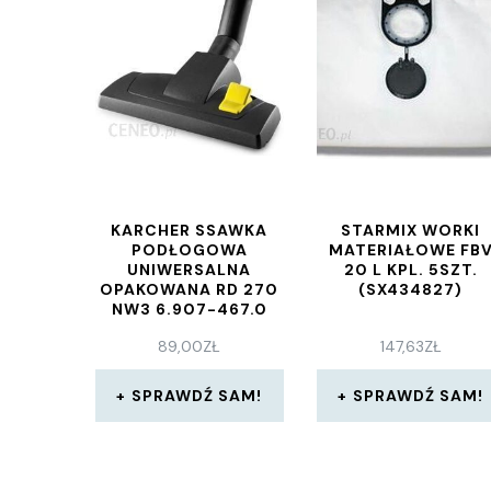
KARCHER SSAWKA
STARMIX WORKI
PODŁOGOWA
MATERIAŁOWE FB
UNIWERSALNA
20 L KPL. 5SZT.
OPAKOWANA RD 270
(SX434827)
NW3 6.907-467.0
89,00
ZŁ
147,63
ZŁ
SPRAWDŹ SAM!
SPRAWDŹ SAM!