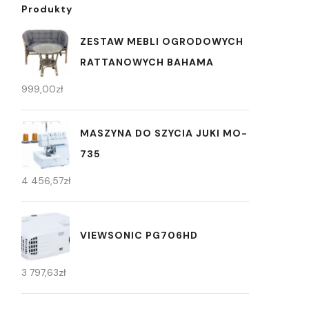
Produkty
ZESTAW MEBLI OGRODOWYCH
RATTANOWYCH BAHAMA
999,00
zł
MASZYNA DO SZYCIA JUKI MO-
735
4 456,57
zł
VIEWSONIC PG706HD
3 797,63
zł