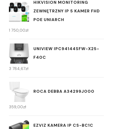
HIKVISION MONITORING
ZEWNĘTRZNY IP 5 KAMER FHD
POE UNIARCH
1 750,00
zł
UNIVIEW IPC94144SFW-X25-
F40C
3 784,67
zł
ROCA DEBBA A34299J000
359,00
zł
EZVIZ KAMERA IP CS-BC1C