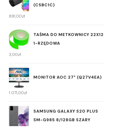
(CSBC1C)
891,00
zł
TAŚMA DO METKOWNICY 22X12
1-RZĘDOWA
3,00
zł
MONITOR AOC 27" (Q27V4EA)
1 071,00
zł
SAMSUNG GALAXY S20 PLUS
SM-G985 8/128GB SZARY