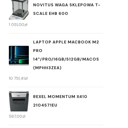
NOVITUS WAGA SKLEPOWA T-
SCALE EHB 600
1 051,00
zł
LAPTOP APPLE MACBOOK M2
PRO
14"/PRO/16GB/512GB/MACOS
(MPHH3ZEA)
10 751,41
zł
REXEL MOMENTUM X410
2104571EU
567,00
zł