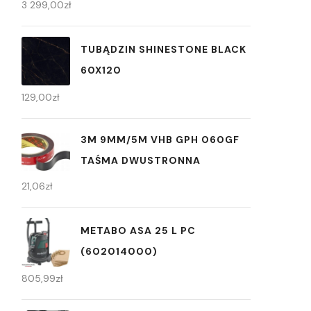
3 299,00
zł
TUBĄDZIN SHINESTONE BLACK
60X120
129,00
zł
3M 9MM/5M VHB GPH 060GF
TAŚMA DWUSTRONNA
21,06
zł
METABO ASA 25 L PC
(602014000)
805,99
zł