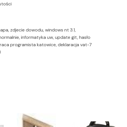
stości
mapa, zdjecie dowodu, windows nt 3.1,
rmalnie, informatyka uw, update git, hasło
praca programista katowice, deklaracja vat-7
8