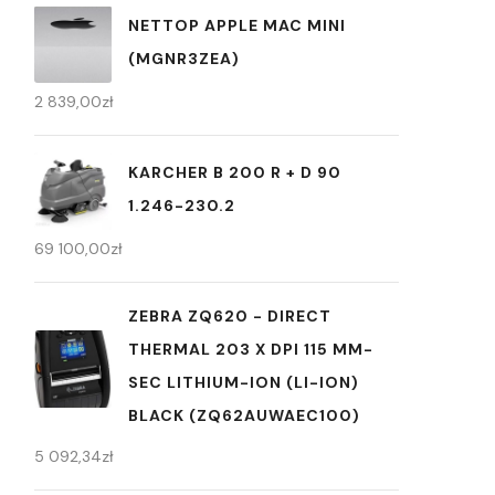
NETTOP APPLE MAC MINI
(MGNR3ZEA)
2 839,00
zł
KARCHER B 200 R + D 90
1.246-230.2
69 100,00
zł
ZEBRA ZQ620 - DIRECT
THERMAL 203 X DPI 115 MM-
SEC LITHIUM-ION (LI-ION)
BLACK (ZQ62AUWAEC100)
5 092,34
zł