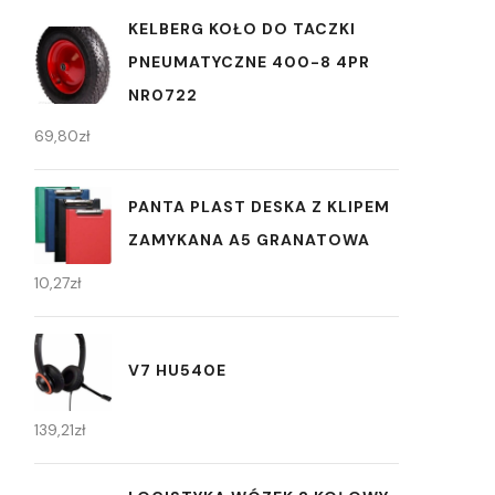
KELBERG KOŁO DO TACZKI
PNEUMATYCZNE 400-8 4PR
NR0722
69,80
zł
PANTA PLAST DESKA Z KLIPEM
ZAMYKANA A5 GRANATOWA
10,27
zł
V7 HU540E
139,21
zł