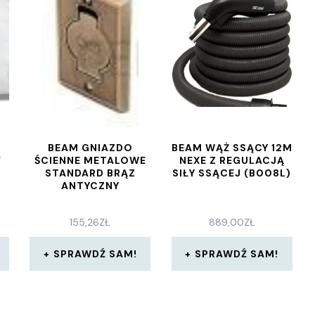
BEAM GNIAZDO
BEAM WĄŻ SSĄCY 12M
V
ŚCIENNE METALOWE
NEXE Z REGULACJĄ
STANDARD BRĄZ
SIŁY SSĄCEJ (B008L)
ANTYCZNY
155,26
ZŁ
889,00
ZŁ
SPRAWDŹ SAM!
SPRAWDŹ SAM!