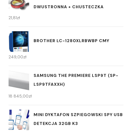
DWUSTRONNA + CHUSTECZKA
21,81
zł
BROTHER LC-1280XLRBWBP CMY
249,00
zł
SAMSUNG THE PREMIERE LSP9T (SP-
LSP9TFAXXH)
18 845,00
zł
MINI DYKTAFON SZPIEGOWSKI SPY USB
DETEKCJA 32GB K3