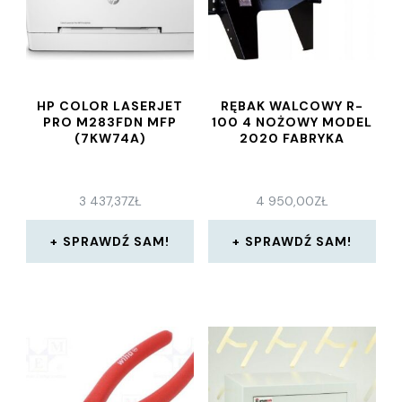
HP COLOR LASERJET
RĘBAK WALCOWY R-
PRO M283FDN MFP
100 4 NOŻOWY MODEL
(7KW74A)
2020 FABRYKA
3 437,37
ZŁ
4 950,00
ZŁ
SPRAWDŹ SAM!
SPRAWDŹ SAM!