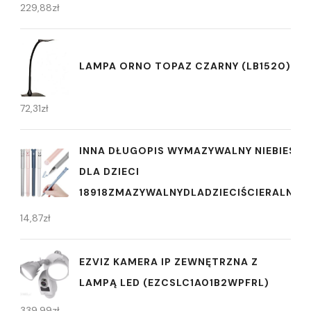
229,88
zł
LAMPA ORNO TOPAZ CZARNY (LB1520)
72,31
zł
INNA DŁUGOPIS WYMAZYWALNY NIEBIESKI
DLA DZIECI
18918ZMAZYWALNYDLADZIECIŚCIERALNE4
14,87
zł
EZVIZ KAMERA IP ZEWNĘTRZNA Z
LAMPĄ LED (EZCSLC1A01B2WPFRL)
339,99
zł