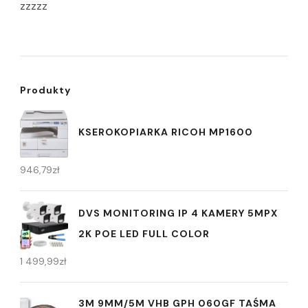
zzzzz
Produkty
KSEROKOPIARKA RICOH MP1600
946,79
zł
DVS MONITORING IP 4 KAMERY 5MPX
2K POE LED FULL COLOR
1 499,99
zł
3M 9MM/5M VHB GPH 060GF TAŚMA