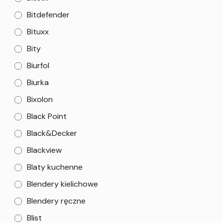
Bitdefender
Bituxx
Bity
Biurfol
Biurka
Bixolon
Black Point
Black&Decker
Blackview
Blaty kuchenne
Blendery kielichowe
Blendery ręczne
Blist