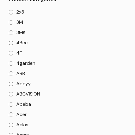
2x3
3M
3MK
4Bee
4F
4garden
ABB
Abbyy
ABCVISION
Abeba
Acer
Aclas
Acme