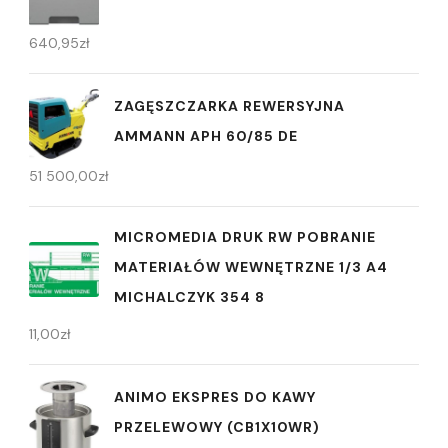
640,95
zł
ZAGĘSZCZARKA REWERSYJNA
AMMANN APH 60/85 DE
51 500,00
zł
MICROMEDIA DRUK RW POBRANIE
MATERIAŁÓW WEWNĘTRZNE 1/3 A4
MICHALCZYK 354 8
11,00
zł
ANIMO EKSPRES DO KAWY
PRZELEWOWY (CB1X10WR)