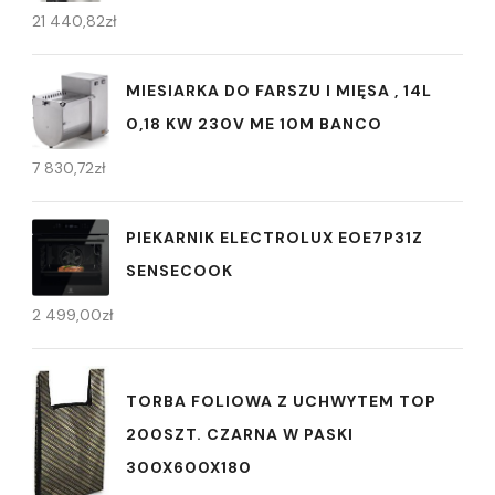
21 440,82
zł
MIESIARKA DO FARSZU I MIĘSA , 14L
0,18 KW 230V ME 10M BANCO
7 830,72
zł
PIEKARNIK ELECTROLUX EOE7P31Z
SENSECOOK
2 499,00
zł
TORBA FOLIOWA Z UCHWYTEM TOP
200SZT. CZARNA W PASKI
300X600X180