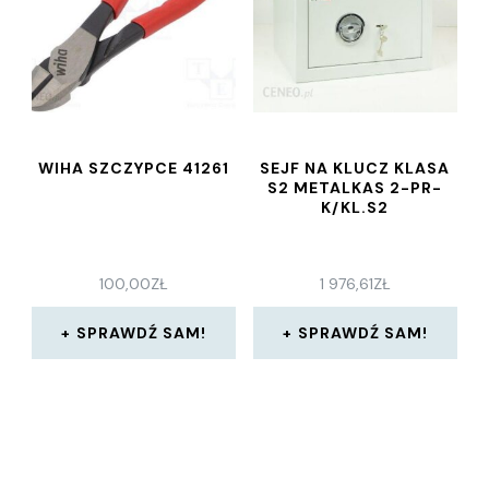
WIHA SZCZYPCE 41261
SEJF NA KLUCZ KLASA
S2 METALKAS 2-PR-
K/KL.S2
100,00
ZŁ
1 976,61
ZŁ
SPRAWDŹ SAM!
SPRAWDŹ SAM!