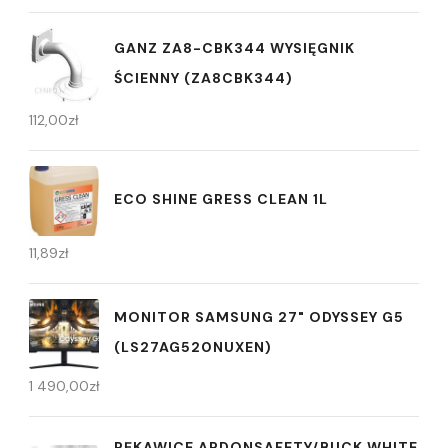
GANZ ZA8-CBK344 WYSIĘGNIK
ŚCIENNY (ZA8CBK344)
112,00
zł
ECO SHINE GRESS CLEAN 1L
11,89
zł
MONITOR SAMSUNG 27" ODYSSEY G5
(LS27AG520NUXEN)
1 490,00
zł
RĘKAWICE ARDONSAFETY/BUCK WHITE