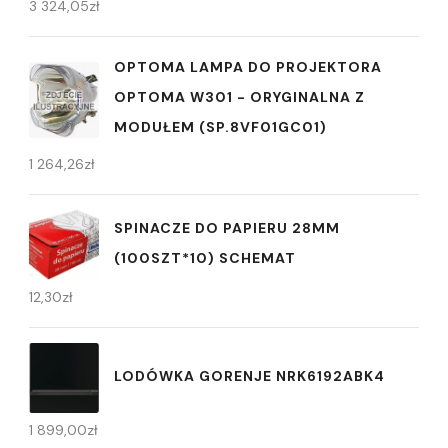
3 324,05
zł
OPTOMA LAMPA DO PROJEKTORA
OPTOMA W301 - ORYGINALNA Z
MODUŁEM (SP.8VF01GC01)
1 264,26
zł
SPINACZE DO PAPIERU 28MM
(100SZT*10) SCHEMAT
12,30
zł
LODÓWKA GORENJE NRK6192ABK4
1 899,00
zł