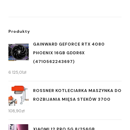
Produkty
GAINWARD GEFORCE RTX 4080
PHOENIX 16GB GDDR6X
(4710562243697)
6 125,01
zł
ROSSNER KOTLECIARKA MASZYNKA DO
ROZBIJANIA MIĘSA STEKÓW 3700
108,90
zł
XIAOMI 12 PRO 5G 8/256GB