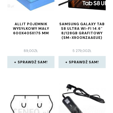
ALLIT POJEMNIK
SAMSUNG GALAXY TAB
WYSYŁKOWY MAŁY
S8 ULTRA WI-FI 14.6″
600X405X175 MM
8/128GB GRAFITOWY
(SM-X900NZAAEUE)
89,00
ZŁ
5 279,00
ZŁ
SPRAWDŹ SAM!
SPRAWDŹ SAM!