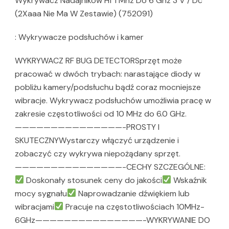
Wykrywacz Nadajników Hf 1 Mhz Do 6 Ghz 3 V / Dc
(2Xaaa Nie Ma W Zestawie) (752091)
: Wykrywacze podsłuchów i kamer
WYKRYWACZ RF BUG DETECTORSprzęt może
pracować w dwóch trybach: narastające diody w
pobliżu kamery/podsłuchu bądź coraz mocniejsze
wibracje. Wykrywacz podsłuchów umożliwia pracę w
zakresie częstotliwości od 10 MHz do 6.0 GHz.
———————————————-PROSTY I
SKUTECZNYWystarczy włączyć urządzenie i
zobaczyć czy wykrywa niepożądany sprzęt.
———————————————-CECHY SZCZEGÓLNE:
Doskonały stosunek ceny do jakości
Wskaźnik
mocy sygnału
Naprowadzanie dźwiękiem lub
wibracjami
Pracuje na częstotliwościach 10MHz-
6GHz———————————————-WYKRYWANIE DO