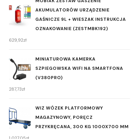
MOBIAK ZESTAW GASZENIE
AKUMULATORÓW URZĄDZENIE
GAŚNICZE 9L + WIESZAK INSTRUKCJA
OZNAKOWANIE (ZESTMBK192)
629,92
zł
MINIATUROWA KAMERKA
SZPIEGOWSKA WIFI NA SMARTFONA
(V380PRO)
287,73
zł
WIZ WÓZEK PLATFORMOWY
MAGAZYNOWY, PORĘCZ
PRZYKRĘCANA, 300 KG 1000X700 MM
1 027,05
zł