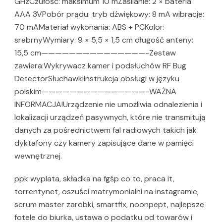
GHzCzułość: maksimum 10 mZasilanie: 2 × bateria
AAA 3VPobór prądu: tryb dźwiękowy: 8 mA wibracje:
70 mAMateriał wykonania: ABS + PCKolor:
srebrnyWymiary: 9 × 5,5 × 1,5 cm długość anteny:
15,5 cm———————————————-Zestaw
zawiera:Wykrywacz kamer i podsłuchów RF Bug
DetectorSłuchawkiInstrukcja obsługi w języku
polskim———————————————-WAŻNA
INFORMACJA!Urządzenie nie umożliwia odnalezienia i
lokalizacji urządzeń pasywnych, które nie transmitują
danych za pośrednictwem fal radiowych takich jak
dyktafony czy kamery zapisujące dane w pamięci
wewnętrznej.
ppk wyplata, składka na fgśp co to, praca it,
torrentynet, oszuści matrymonialni na instagramie,
scrum master zarobki, smartfix, noonpept, najlepsze
fotele do biurka, ustawa o podatku od towarów i