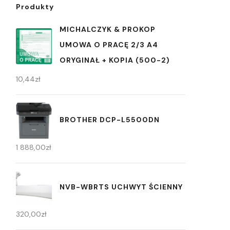
Produkty
MICHALCZYK & PROKOP
UMOWA O PRACĘ 2/3 A4
ORYGINAŁ + KOPIA (500-2)
10,44
zł
BROTHER DCP-L5500DN
1 888,00
zł
NVB-WBRTS UCHWYT ŚCIENNY
320,00
zł