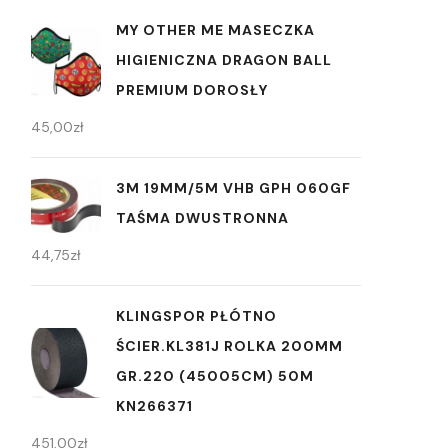
MY OTHER ME MASECZKA
HIGIENICZNA DRAGON BALL
PREMIUM DOROSŁY
45,00
zł
3M 19MM/5M VHB GPH 060GF
TAŚMA DWUSTRONNA
44,75
zł
KLINGSPOR PŁÓTNO
ŚCIER.KL381J ROLKA 200MM
GR.220 (45005CM) 50M
KN266371
451,00
zł