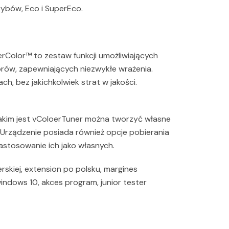
rybów, Eco i SuperEco.
rColor™ to zestaw funkcji umożliwiających
orów, zapewniających niezwykłe wrażenia.
h, bez jakichkolwiek strat w jakości.
akim jest vColoerTuner można tworzyć własne
. Urządzenie posiada również opcje pobierania
zastosowanie ich jako własnych.
erskiej, extension po polsku, margines
indows 10, akces program, junior tester