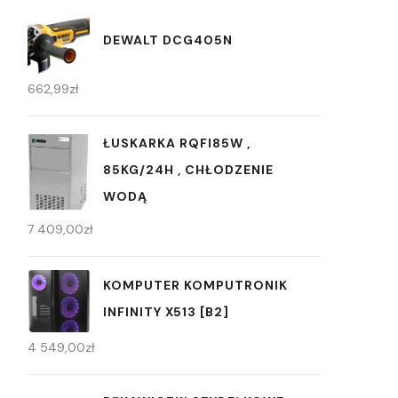
DEWALT DCG405N
662,99
zł
ŁUSKARKA RQFI85W ,
85KG/24H , CHŁODZENIE
WODĄ
7 409,00
zł
KOMPUTER KOMPUTRONIK
INFINITY X513 [B2]
4 549,00
zł