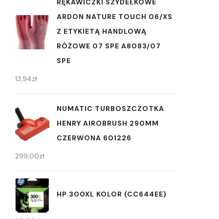
RĘKAWICZKI SZYDEŁKOWE
ARDON NATURE TOUCH 06/XS
Z ETYKIETĄ HANDLOWĄ
RÓŻOWE 07 SPE A8083/07
SPE
13,94
zł
NUMATIC TURBOSZCZOTKA
HENRY AIROBRUSH 290MM
CZERWONA 601226
299,00
zł
HP 300XL KOLOR (CC644EE)