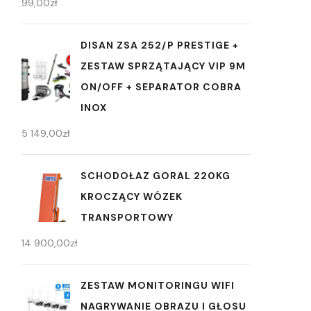
99,00
zł
DISAN ZSA 252/P PRESTIGE +
ZESTAW SPRZĄTAJĄCY VIP 9M
ON/OFF + SEPARATOR COBRA
INOX
5 149,00
zł
SCHODOŁAZ GORAL 220KG
KROCZĄCY WÓZEK
TRANSPORTOWY
14 900,00
zł
ZESTAW MONITORINGU WIFI
NAGRYWANIE OBRAZU I GŁOSU