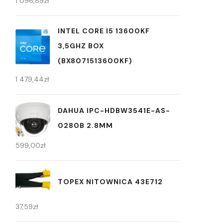
1 096,89
zł
INTEL CORE I5 13600KF
3,5GHZ BOX
(BX8071513600KF)
1 479,44
zł
DAHUA IPC-HDBW3541E-AS-
0280B 2.8MM
599,00
zł
TOPEX NITOWNICA 43E712
37,59
zł