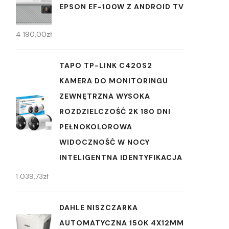
EPSON EF-100W Z ANDROID TV
4 190,00
zł
TAPO TP-LINK C420S2
KAMERA DO MONITORINGU
ZEWNĘTRZNA WYSOKA
ROZDZIELCZOŚĆ 2K 180 DNI
PEŁNOKOLOROWA
WIDOCZNOŚĆ W NOCY
INTELIGENTNA IDENTYFIKACJA
1 039,73
zł
DAHLE NISZCZARKA
AUTOMATYCZNA 150K 4X12MM