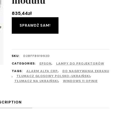
835,44
zł
SPRAWDŹ SAM!
SKU:
D2BFFB91992D
CATEGORIES:
EPSON
,
LAMPY DO PROJEKTORÓW
TAGS:
ALARM ALFA CRP
,
DO NAGRYWANIA EKRANU
,
TŁUMACZ GŁOSOWY POLSKO-UKRAIŃSKI
,
TŁUMACZ NA UKRAIŃSKI
,
WINDOWS 11 OPINIE
SCRIPTION