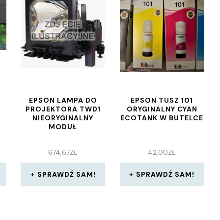
EPSON LAMPA DO
EPSON TUSZ 101
PROJEKTORA TWD1
ORYGINALNY CYAN
NIEORYGINALNY
ECOTANK W BUTELCE
MODUŁ
674,67
ZŁ
42,00
ZŁ
SPRAWDŹ SAM!
SPRAWDŹ SAM!