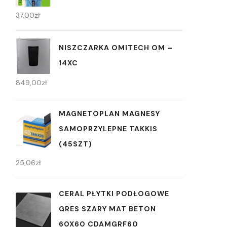
37,00
zł
NISZCZARKA OMITECH OM –
14XC
849,00
zł
MAGNETOPLAN MAGNESY
SAMOPRZYLEPNE TAKKIS
(45SZT)
25,06
zł
CERAL PŁYTKI PODŁOGOWE
GRES SZARY MAT BETON
60X60 CDAMGRF60