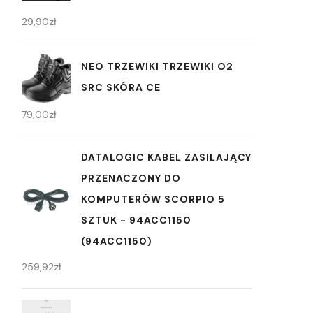
29,90
zł
NEO TRZEWIKI TRZEWIKI O2
SRC SKÓRA CE
79,00
zł
DATALOGIC KABEL ZASILAJĄCY
PRZENACZONY DO
KOMPUTERÓW SCORPIO 5
SZTUK - 94ACC1150
(94ACC1150)
259,92
zł