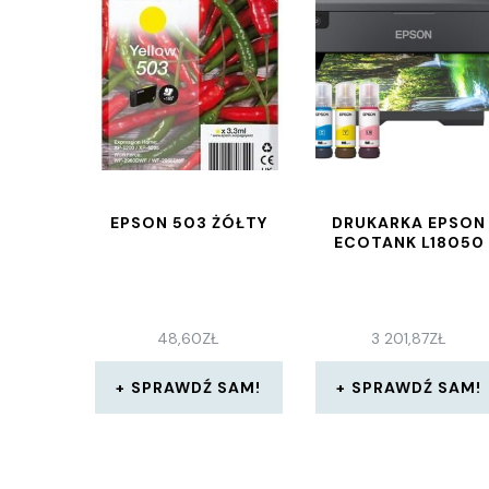
EPSON 503 ŻÓŁTY
DRUKARKA EPSON
ECOTANK L18050
48,60
ZŁ
3 201,87
ZŁ
SPRAWDŹ SAM!
SPRAWDŹ SAM!