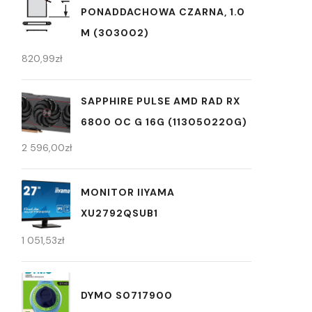
PONADDACHOWA CZARNA, 1.0
M (303002)
820,99
zł
SAPPHIRE PULSE AMD RAD RX
6800 OC G 16G (113050220G)
2 596,00
zł
MONITOR IIYAMA
XU2792QSUB1
1 051,53
zł
DYMO S0717900