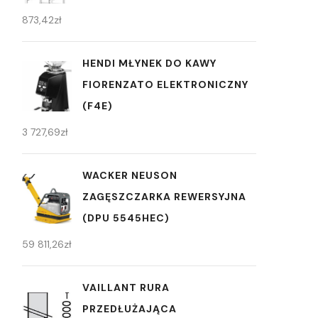
873,42
zł
HENDI MŁYNEK DO KAWY
FIORENZATO ELEKTRONICZNY
(F4E)
3 727,69
zł
WACKER NEUSON
ZAGĘSZCZARKA REWERSYJNA
(DPU 5545HEC)
59 811,26
zł
VAILLANT RURA
PRZEDŁUŻAJĄCA