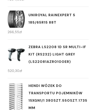
UNIROYAL RAINEXPERT 5
185/65R15 88T
266,55
zł
ZEBRA LS2208 1D SR MULTI-IF
KIT (RS232) LIGHT GREY
(LS22081AZR0100ER)
520,30
zł
HENDI WÓZEK DO
TRANSPORTU POJEMNIKÓW
15XGN1/1 380SZT.550SZT.1735
MM