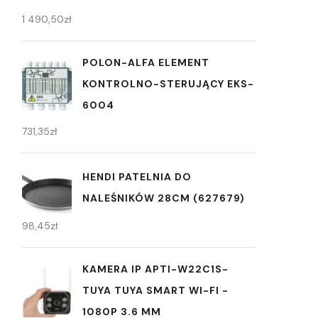
1 490,50
zł
POLON-ALFA ELEMENT
KONTROLNO-STERUJĄCY EKS-
6004
731,35
zł
HENDI PATELNIA DO
NALEŚNIKÓW 28CM (627679)
98,45
zł
KAMERA IP APTI-W22C1S-
TUYA TUYA SMART WI-FI -
1080P 3.6 MM