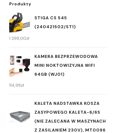
Produkty
STIGA CS 545
(240421502/ST1)
1 299,00
zł
KAMERA BEZPRZEWODOWA
MINI NOKTOWIZYJNA WIFI
64GB (WJ01)
114,99
zł
KALETA NADSTAWKA KOSZA
ZASYPOWEGO KALETA-6/6S
(NIE ZALECANA W MASZYNACH
Z ZASILANIEM 230V), MT0096