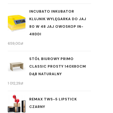
INCUBATO INKUBATOR
KLUJNIK WYLĘGARKA DO JAJ
80 W 48 JAJ OWOSKOP IN-
48DDI
659,00
zł
STÓŁ BIUROWY PRIMO
CLASSIC PROSTY 140X80CM
DĄB NATURALNY
1 012,29
zł
REMAX TWS-5 LIPSTICK
CZARNY