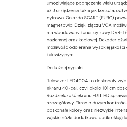
umożliwiające podłączenie wielu urzą
aż 3 urządzenia takie jak konsola, od
cyfrowa. Gniazdo SCART (EURO) pozwal
magnetowid. Dzięki złączu VGA możliw
ma wbudowany tuner cyfrowy DVB-T/C, 
naziemnej oraz kablowej. Dekoder dźwi
możliwość odbierania wysokiej jakoś
telewizyjnym.
Do każdej sypialni
Telewizor LED4004 to doskonały wybór 
ekranu 40-cali, czyli około 101 cm do
Rozdzielczość ekranu FULL HD sprawia, 
szczegółowy. Ekran o dużym kontraście
doskonałe kolory oraz niezwykle inten
wąskie nóżki dodatkowo podkreślają lek