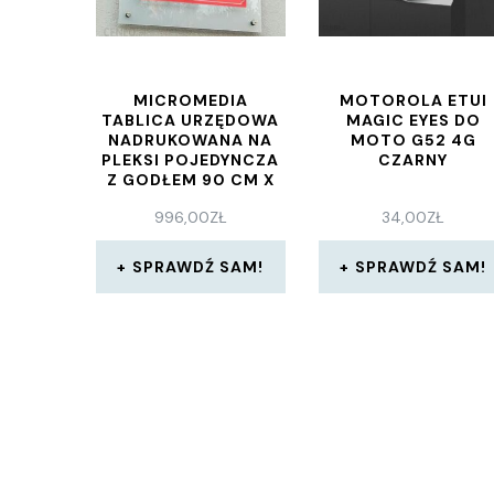
MICROMEDIA
MOTOROLA ETUI
TABLICA URZĘDOWA
MAGIC EYES DO
NADRUKOWANA NA
MOTO G52 4G
PLEKSI POJEDYNCZA
CZARNY
Z GODŁEM 90 CM X
80 CM
996,00
ZŁ
34,00
ZŁ
SPRAWDŹ SAM!
SPRAWDŹ SAM!