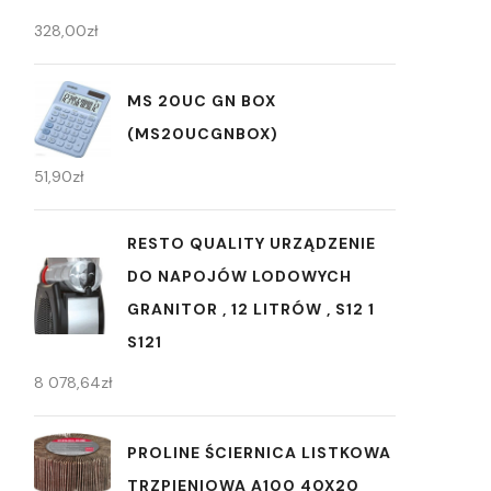
328,00
zł
MS 20UC GN BOX
(MS20UCGNBOX)
51,90
zł
RESTO QUALITY URZĄDZENIE
DO NAPOJÓW LODOWYCH
GRANITOR , 12 LITRÓW , S12 1
S121
8 078,64
zł
PROLINE ŚCIERNICA LISTKOWA
TRZPIENIOWA A100 40X20