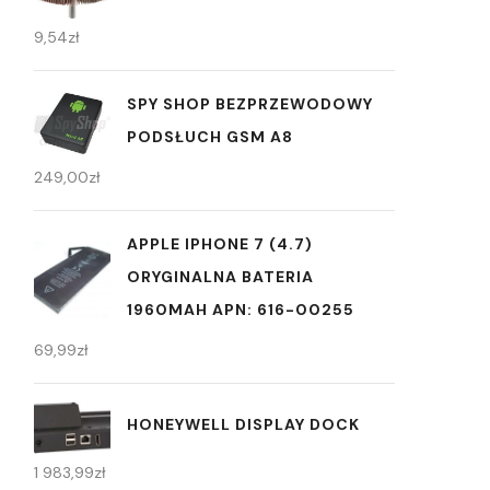
9,54
zł
SPY SHOP BEZPRZEWODOWY
PODSŁUCH GSM A8
249,00
zł
APPLE IPHONE 7 (4.7)
ORYGINALNA BATERIA
1960MAH APN: 616-00255
69,99
zł
HONEYWELL DISPLAY DOCK
1 983,99
zł