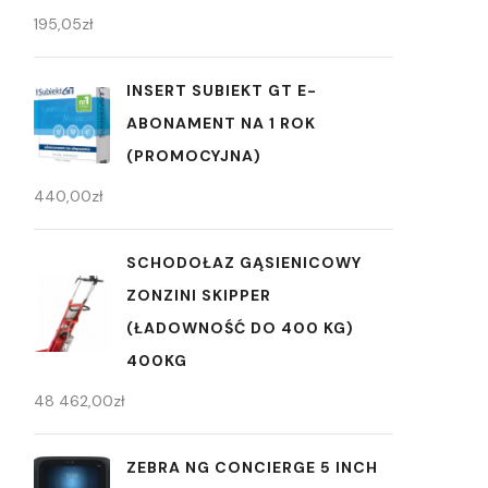
195,05
zł
INSERT SUBIEKT GT E-
ABONAMENT NA 1 ROK
(PROMOCYJNA)
440,00
zł
SCHODOŁAZ GĄSIENICOWY
ZONZINI SKIPPER
(ŁADOWNOŚĆ DO 400 KG)
400KG
48 462,00
zł
ZEBRA NG CONCIERGE 5 INCH