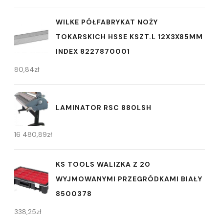
WILKE PÓŁFABRYKAT NOŻY
TOKARSKICH HSSE KSZT.L 12X3X85MM
INDEX 8227870001
80,84
zł
LAMINATOR RSC 880LSH
16 480,89
zł
KS TOOLS WALIZKA Z 20
WYJMOWANYMI PRZEGRÓDKAMI BIAŁY
8500378
338,25
zł