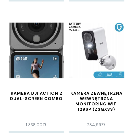
KAMERA DJI ACTION 2
KAMERA ZEWNĘTRZNA
DUAL-SCREEN COMBO
WEWNĘTRZNA
MONITORING WIFI
1296P (ZSGX3S)
1 338,00
ZŁ
284,99
ZŁ