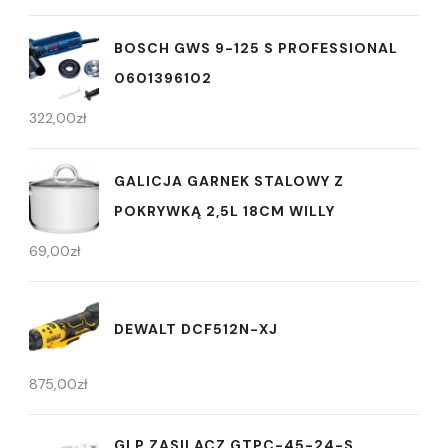
BOSCH GWS 9-125 S PROFESSIONAL
0601396102
322,00
zł
GALICJA GARNEK STALOWY Z
POKRYWKĄ 2,5L 18CM WILLY
69,00
zł
DEWALT DCF512N-XJ
875,00
zł
GLP ZASILACZ GTPC-45-24-S