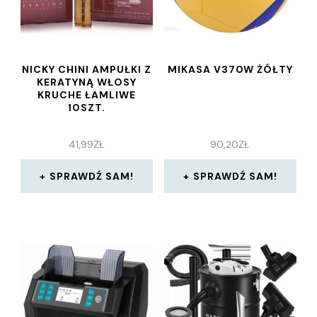
NICKY CHINI AMPUŁKI Z
MIKASA V370W ŻÓŁTY
KERATYNĄ WŁOSY
KRUCHE ŁAMLIWE
10SZT.
41,99
ZŁ
90,20
ZŁ
SPRAWDŹ SAM!
SPRAWDŹ SAM!