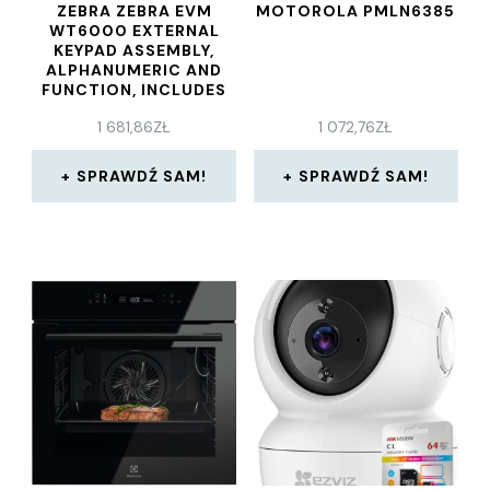
ZEBRA ZEBRA EVM
MOTOROLA PMLN6385
WT6000 EXTERNAL
KEYPAD ASSEMBLY,
ALPHANUMERIC AND
FUNCTION, INCLUDES
MOUNTING CLEAT
1 681,86
ZŁ
1 072,76
ZŁ
SPRAWDŹ SAM!
SPRAWDŹ SAM!