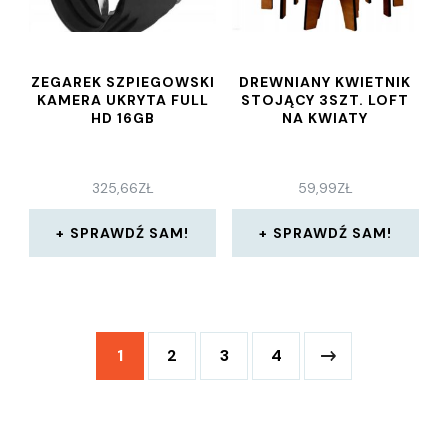
ZEGAREK SZPIEGOWSKI
DREWNIANY KWIETNIK
KAMERA UKRYTA FULL
STOJĄCY 3SZT. LOFT
HD 16GB
NA KWIATY
325,66
ZŁ
59,99
ZŁ
SPRAWDŹ SAM!
SPRAWDŹ SAM!
1
2
3
4