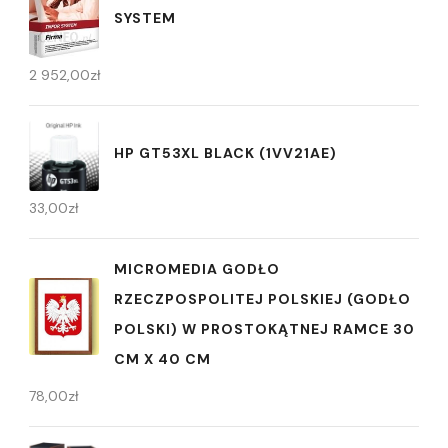
SYSTEM
2 952,00
zł
HP GT53XL BLACK (1VV21AE)
33,00
zł
MICROMEDIA GODŁO
RZECZPOSPOLITEJ POLSKIEJ (GODŁO
POLSKI) W PROSTOKĄTNEJ RAMCE 30
CM X 40 CM
78,00
zł