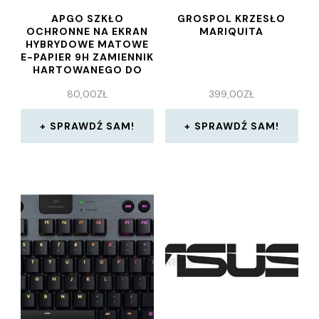
APGO SZKŁO
GROSPOL KRZESŁO
OCHRONNE NA EKRAN
MARIQUITA
HYBRYDOWE MATOWE
E-PAPIER 9H ZAMIENNIK
HARTOWANEGO DO
ACER SOSPIRO AS10W
80,00
ZŁ
399,00
ZŁ
– MATTE FLEXIBLE
HYBRID GLASS NIE
PĘKAJĄCE (MEPA
SPRAWDŹ SAM!
SPRAWDŹ SAM!