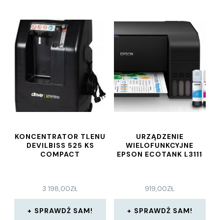
KONCENTRATOR TLENU
URZĄDZENIE
DEVILBISS 525 KS
WIELOFUNKCYJNE
COMPACT
EPSON ECOTANK L3111
3 198,00
ZŁ
919,00
ZŁ
SPRAWDŹ SAM!
SPRAWDŹ SAM!