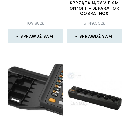
SPRZĄTAJĄCY VIP 9M
ON/OFF + SEPARATOR
COBRA INOX
109,68
ZŁ
5 149,00
ZŁ
SPRAWDŹ SAM!
SPRAWDŹ SAM!