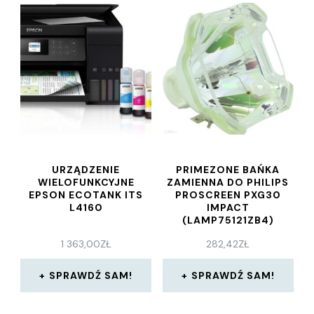
URZĄDZENIE
PRIMEZONE BAŃKA
WIELOFUNKCYJNE
ZAMIENNA DO PHILIPS
EPSON ECOTANK ITS
PROSCREEN PXG30
L4160
IMPACT
(LAMP75121ZB4)
1 363,00
ZŁ
282,42
ZŁ
SPRAWDŹ SAM!
SPRAWDŹ SAM!