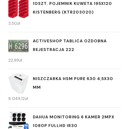
10SZT. POJEMNIK KUWETA 195X120
KISTENBERG (KTR203020)
3,50
zł
ACTIVESHOP TABLICA OZDOBNA
REJESTRACJA 222
22,99
zł
NISZCZARKA HSM PURE 630 4,5X30
MM
8 049,12
zł
DAHUA MONITORING 6 KAMER 2MPX
1080P FULLHD IR30