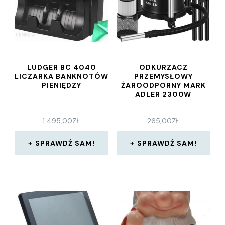
LUDGER BC 4040
ODKURZACZ
LICZARKA BANKNOTÓW
PRZEMYSŁOWY
PIENIĘDZY
ŻAROODPORNY MARK
ADLER 2300W
1 495,00
ZŁ
265,00
ZŁ
SPRAWDŹ SAM!
SPRAWDŹ SAM!