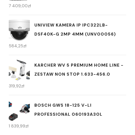
7 409,00
zł
UNIVIEW KAMERA IP IPC322LB-
DSF40K-G 2MP 4MM (UNV00056)
584,25
zł
KARCHER WV 5 PREMIUM HOME LINE -
ZESTAW NON STOP 1.633-456.0
319,92
zł
BOSCH GWS 18-125 V-LI
PROFESSIONAL 060193A30L
1 839,99
zł