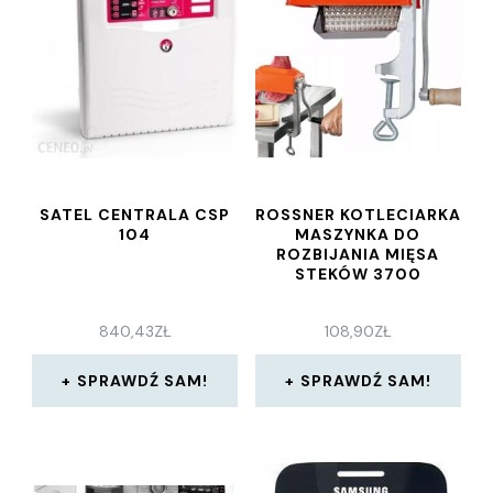
SATEL CENTRALA CSP
ROSSNER KOTLECIARKA
104
MASZYNKA DO
ROZBIJANIA MIĘSA
STEKÓW 3700
840,43
ZŁ
108,90
ZŁ
SPRAWDŹ SAM!
SPRAWDŹ SAM!