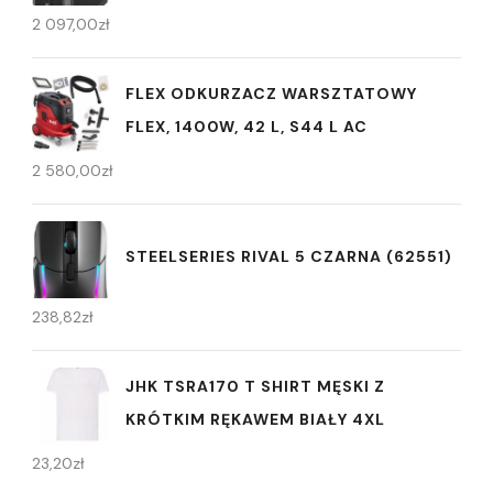
2 097,00
zł
FLEX ODKURZACZ WARSZTATOWY
FLEX, 1400W, 42 L, S44 L AC
2 580,00
zł
STEELSERIES RIVAL 5 CZARNA (62551)
238,82
zł
JHK TSRA170 T SHIRT MĘSKI Z
KRÓTKIM RĘKAWEM BIAŁY 4XL
23,20
zł