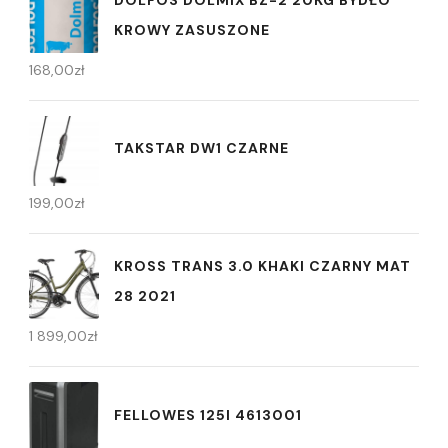
DOLFOS DOLMIX BZ-2 20KG BYDŁO
KROWY ZASUSZONE
168,00
zł
TAKSTAR DW1 CZARNE
199,00
zł
KROSS TRANS 3.0 KHAKI CZARNY MAT
28 2021
1 899,00
zł
FELLOWES 125I 4613001