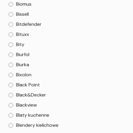
Biomus
Bissell
Bitdefender
Bituxx
Bity
Biurfol
Biurka
Bixolon
Black Point
Black&Decker
Blackview
Blaty kuchenne
Blendery kielichowe