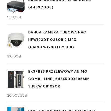
(4469C006)
950,01
zł
DAHUA KAMERA TUBOWA HAC
HFW1230T 0280B 2 MPX
(HACHFW1230T0280B)
310,00
zł
EKSPRES PRZELEWOWY ANIMO
COMBI-LINE , 645X500X895MM
9,18KW CB1X20R
20 505,28
zł