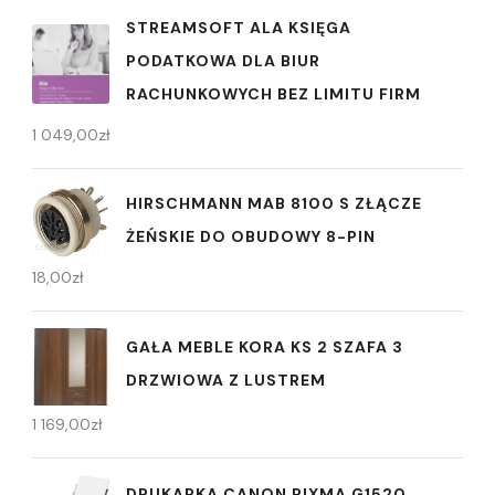
STREAMSOFT ALA KSIĘGA
PODATKOWA DLA BIUR
RACHUNKOWYCH BEZ LIMITU FIRM
1 049,00
zł
HIRSCHMANN MAB 8100 S ZŁĄCZE
ŻEŃSKIE DO OBUDOWY 8-PIN
18,00
zł
GAŁA MEBLE KORA KS 2 SZAFA 3
DRZWIOWA Z LUSTREM
1 169,00
zł
DRUKARKA CANON PIXMA G1520