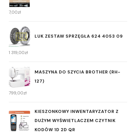
7,00
zł
LUK ZESTAW SPRZĘGŁA 624 4053 09
1 319,00
zł
MASZYNA DO SZYCIA BROTHER (RH-
127)
799,00
zł
KIESZONKOWY INWENTARYZATOR Z
DUŻYM WYŚWIETLACZEM CZYTNIK
KODÓW 1D 2D QR