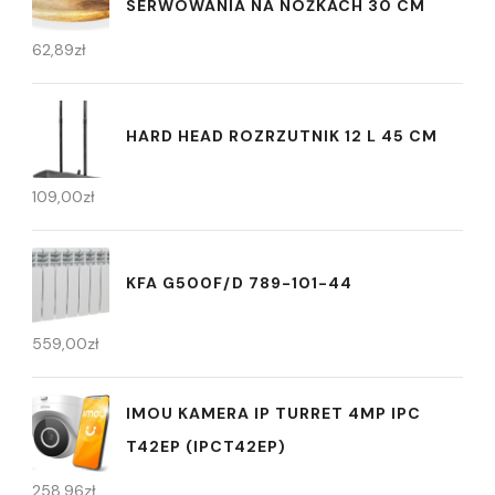
SERWOWANIA NA NÓŻKACH 30 CM
62,89
zł
HARD HEAD ROZRZUTNIK 12 L 45 CM
109,00
zł
KFA G500F/D 789-101-44
559,00
zł
IMOU KAMERA IP TURRET 4MP IPC
T42EP (IPCT42EP)
258,96
zł