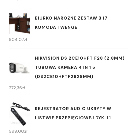
BIURKO NAROŻNE ZESTAW B 17
KOMODA I WENGE
904,07
zł
HIKVISION DS 2CE10HFT F28 (2.8MM)
TUBOWA KAMERA 4 IN 1 5
(DS2CE10HFTF2828MM)
272,36
zł
REJESTRATOR AUDIO UKRYTY W
LISTWIE PRZEPIĘCIOWEJ DYK-L1
999,00
zł