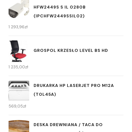
HFW2449S S IL 0280B
(IPCHFW2449SSIL02)
1 293,96
zł
GROSPOL KRZESŁO LEVEL BS HD
1 235,00
zł
DRUKARKA HP LASERJET PRO M12A
(T0L45A)
569,05
zł
DESKA DREWNIANA / TACA DO