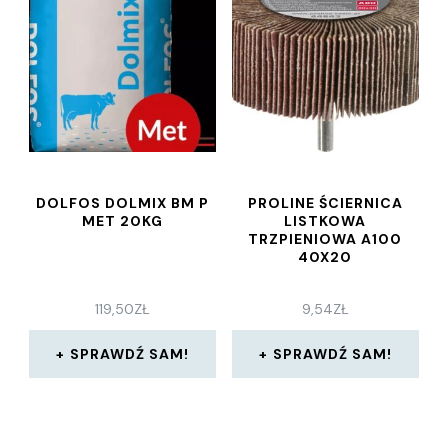
DOLFOS DOLMIX BM P
PROLINE ŚCIERNICA
MET 20KG
LISTKOWA
TRZPIENIOWA A100
40X20
119,50
ZŁ
9,54
ZŁ
SPRAWDŹ SAM!
SPRAWDŹ SAM!