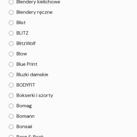
Blendery kielichowe
Blendery ręczne
Blist
BLITZ
BlitzWolf
Blow
Blue Print
Bluzki damskie
BODYFIT
Bokserki i szorty
Bomag
Bomann
Bonsaii
Borg & Beck