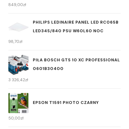
849,00
zł
PHILIPS LEDINAIRE PANEL LED RC065B
LED34S/840 PSU W60L60 NOC
98,70
zł
PIŁA BOSCH GTS 10 XC PROFESSIONAL
0601B30400
3 326,42
zł
EPSON T1591 PHOTO CZARNY
50,00
zł