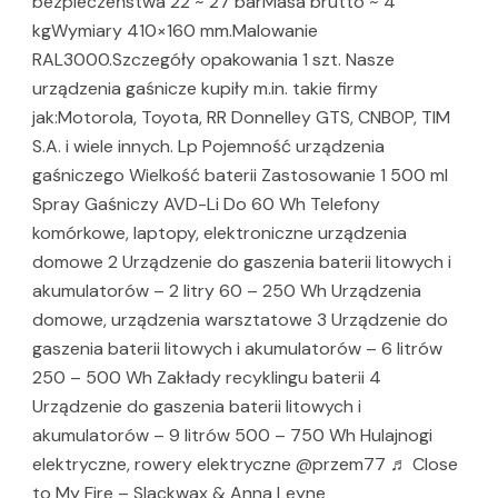
bezpieczeństwa 22 ~ 27 barMasa brutto ~ 4
kgWymiary 410×160 mm.Malowanie
RAL3000.Szczegóły opakowania 1 szt. Nasze
urządzenia gaśnicze kupiły m.in. takie firmy
jak:Motorola, Toyota, RR Donnelley GTS, CNBOP, TIM
S.A. i wiele innych. Lp Pojemność urządzenia
gaśniczego Wielkość baterii Zastosowanie 1 500 ml
Spray Gaśniczy AVD-Li Do 60 Wh Telefony
komórkowe, laptopy, elektroniczne urządzenia
domowe 2 Urządzenie do gaszenia baterii litowych i
akumulatorów – 2 litry 60 – 250 Wh Urządzenia
domowe, urządzenia warsztatowe 3 Urządzenie do
gaszenia baterii litowych i akumulatorów – 6 litrów
250 – 500 Wh Zakłady recyklingu baterii 4
Urządzenie do gaszenia baterii litowych i
akumulatorów – 9 litrów 500 – 750 Wh Hulajnogi
elektryczne, rowery elektryczne @przem77 ♬ Close
to My Fire – Slackwax & Anna Leyne