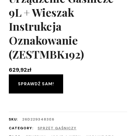
9L + Wieszak
Instrukcja
Oznakowanie
(ZESTMBK192)
629,92
zł
SPRAWDŹ SAM!
SKU:
26D2293483E6
CATEGORY:
SPRZĘT GAŚNICZY