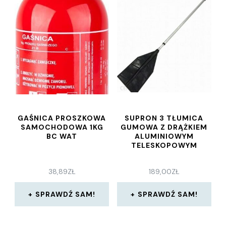
GAŚNICA PROSZKOWA
SUPRON 3 TŁUMICA
SAMOCHODOWA 1KG
GUMOWA Z DRĄŻKIEM
BC WAT
ALUMINIOWYM
TELESKOPOWYM
38,89
ZŁ
189,00
ZŁ
SPRAWDŹ SAM!
SPRAWDŹ SAM!