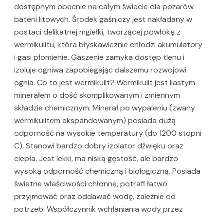
dostępnym obecnie na całym świecie dla pożarów
baterii litowych. Środek gaśniczy jest nakładany w
postaci delikatnej mgiełki, tworzącej powłokę z
wermikulitu, która błyskawicznie chłodzi akumulatory
i gasi płomienie. Gaszenie zamyka dostęp tlenu i
izoluje ogniwa zapobiegając dalszemu rozwojowi
ognia. Co to jest wermikulit? Wermikulit jest ilastym
minerałem o dość skomplikowanym i zmiennym
składzie chemicznym. Minerał po wypaleniu (zwany
wermikulitem ekspandowanym) posiada dużą
odporność na wysokie temperatury (do 1200 stopni
C). Stanowi bardzo dobry izolator dźwięku oraz
ciepła. Jest lekki, ma niską gęstość, ale bardzo
wysoką odporność chemiczną i biologiczną. Posiada
świetne właściwości chłonne, potrafi łatwo
przyjmować oraz oddawać wodę, zależnie od
potrzeb. Współczynnik wchłaniania wody przez