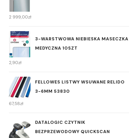
2 999,00
zł
3-WARSTWOWA NIEBIESKA MASECZKA
MEDYCZNA 10SZT
2,90
zł
FELLOWES LISTWY WSUWANE RELIDO
3-6MM 53830
67,58
zł
DATALOGIC CZYTNIK
BEZPRZEWODOWY QUICKSCAN