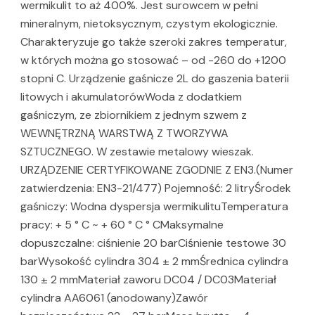
wermikulit to aż 400%. Jest surowcem w pełni
mineralnym, nietoksycznym, czystym ekologicznie.
Charakteryzuje go także szeroki zakres temperatur,
w których można go stosować – od -260 do +1200
stopni C. Urządzenie gaśnicze 2L do gaszenia baterii
litowych i akumulatorówWoda z dodatkiem
gaśniczym, ze zbiornikiem z jednym szwem z
WEWNĘTRZNĄ WARSTWĄ Z TWORZYWA
SZTUCZNEGO. W zestawie metalowy wieszak.
URZĄDZENIE CERTYFIKOWANE ZGODNIE Z EN3.(Numer
zatwierdzenia: EN3-21/477) Pojemność: 2 litryŚrodek
gaśniczy: Wodna dyspersja wermikulituTemperatura
pracy: + 5 ° C ~ + 60 ° C ° CMaksymalne
dopuszczalne: ciśnienie 20 barCiśnienie testowe 30
barWysokość cylindra 304 ± 2 mmŚrednica cylindra
130 ± 2 mmMateriał zaworu DC04 / DC03Materiał
cylindra AA6061 (anodowany)Zawór