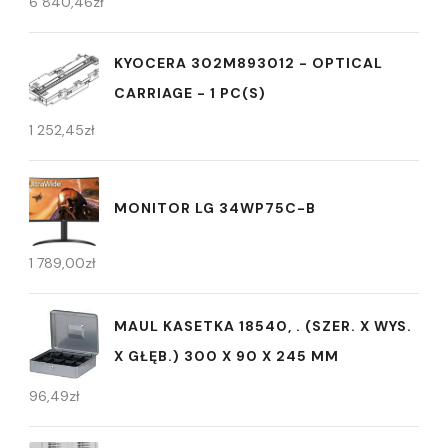
6 840,46
zł
KYOCERA 302M893012 - OPTICAL
CARRIAGE - 1 PC(S)
1 252,45
zł
MONITOR LG 34WP75C-B
1 789,00
zł
MAUL KASETKA 18540, . (SZER. X WYS.
X GŁĘB.) 300 X 90 X 245 MM
96,49
zł