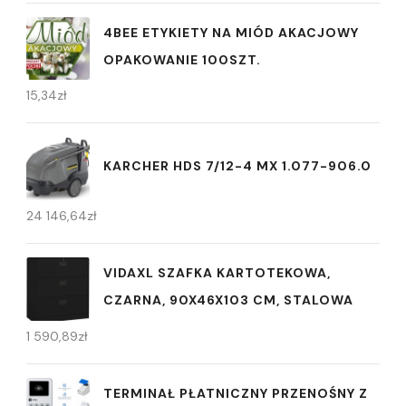
4BEE ETYKIETY NA MIÓD AKACJOWY
OPAKOWANIE 100SZT.
15,34
zł
KARCHER HDS 7/12-4 MX 1.077-906.0
24 146,64
zł
VIDAXL SZAFKA KARTOTEKOWA,
CZARNA, 90X46X103 CM, STALOWA
1 590,89
zł
TERMINAŁ PŁATNICZNY PRZENOŚNY Z