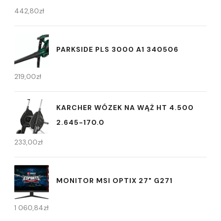
442,80
zł
PARKSIDE PLS 3000 A1 340506
219,00
zł
KARCHER WÓZEK NA WĄŻ HT 4.500
2.645-170.0
233,00
zł
MONITOR MSI OPTIX 27" G271
1 060,84
zł