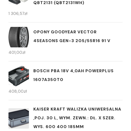
QBT2131 (QBT2131WH)
1 306,57
zł
OPONY GOODYEAR VECTOR
4SEASONS GEN-3 205/55R16 91 V
401,00
zł
BOSCH PBA 18V 4,0AH POWERPLUS
1607A350T0
408,00
zł
KAISER KRAFT WALIZKA UNIWERSALNA
,POJ. 30 L, WYM. ZEWN.: DŁ. X SZER.
WYS. 600 400 185MM