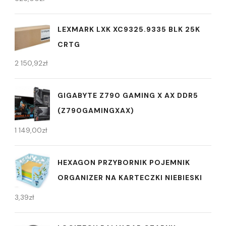
LEXMARK LXK XC9325.9335 BLK 25K
CRTG
2 150,92
zł
GIGABYTE Z790 GAMING X AX DDR5
(Z790GAMINGXAX)
1 149,00
zł
HEXAGON PRZYBORNIK POJEMNIK
ORGANIZER NA KARTECZKI NIEBIESKI
3,39
zł