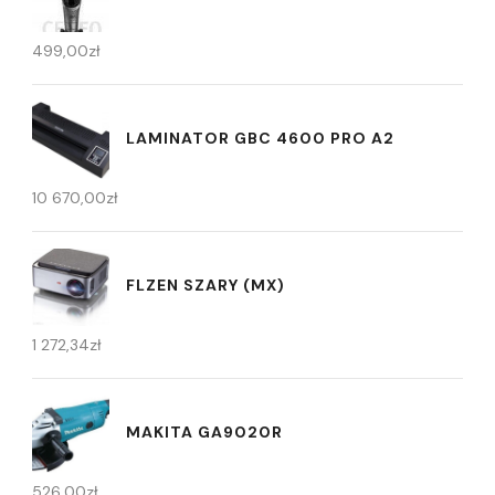
499,00
zł
LAMINATOR GBC 4600 PRO A2
10 670,00
zł
FLZEN SZARY (MX)
1 272,34
zł
MAKITA GA9020R
526,00
zł