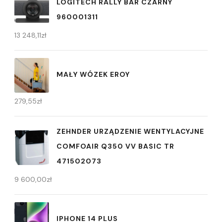
LOGITECH RALLY BAR CZARNY
960001311
13 248,11
zł
MAŁY WÓZEK EROY
279,55
zł
ZEHNDER URZĄDZENIE WENTYLACYJNE
COMFOAIR Q350 VV BASIC TR
471502073
9 600,00
zł
IPHONE 14 PLUS