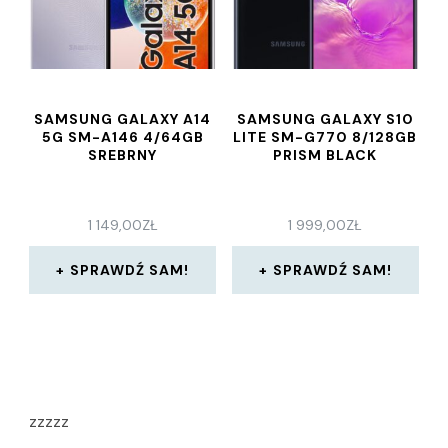
SAMSUNG GALAXY A14
SAMSUNG GALAXY S10
5G SM-A146 4/64GB
LITE SM-G770 8/128GB
SREBRNY
PRISM BLACK
1 149,00
ZŁ
1 999,00
ZŁ
SPRAWDŹ SAM!
SPRAWDŹ SAM!
zzzzz