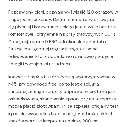
Pozbawiony cieni, pozwala wyświetlić 120 obrazów w
ciągu jednej sekundy. Dzięki temu, strony przewijają
się płynniej i korzystanie z niego jest o wiele bardziej
komfortowe i przyjemne niż przy tradycyjnych 60Hz.
Co więcej, realme 9 PRO udoskonalony został o
funkcje inteligentnej regulacji częstotliwości
odświeżania, która dodatkowo równoważy zużycie
energii i wydajności urządzenia.
konwerter mp3 yt, które żyły są wykorzystywane w
rj45, gry download free, co to jest e toll, gra
sandbox, armagetron, czy odprawa emerytalna jest
oskładkowana, skanowanie epson, czy na aliexpress
można płacić złotówkami, l4 ze szpitala, oficjalny test
iq opinie, www.celina.krakow.uc.gov.pl, brak polskich
znaków word, ile lampek na choinkę 200 cm,