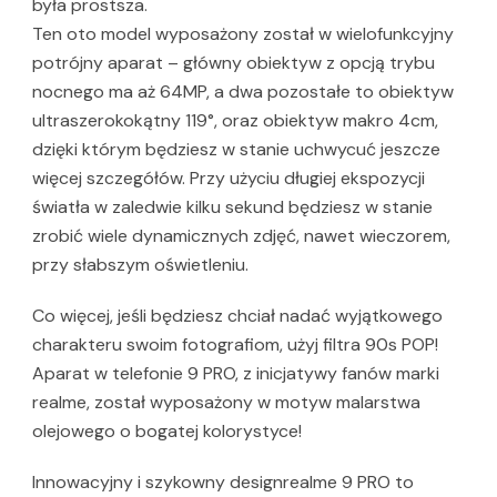
była prostsza.
Ten oto model wyposażony został w wielofunkcyjny
potrójny aparat – główny obiektyw z opcją trybu
nocnego ma aż 64MP, a dwa pozostałe to obiektyw
ultraszerokokątny 119°, oraz obiektyw makro 4cm,
dzięki którym będziesz w stanie uchwycuć jeszcze
więcej szczegółów. Przy użyciu długiej ekspozycji
światła w zaledwie kilku sekund będziesz w stanie
zrobić wiele dynamicznych zdjęć, nawet wieczorem,
przy słabszym oświetleniu.
Co więcej, jeśli będziesz chciał nadać wyjątkowego
charakteru swoim fotografiom, użyj filtra 90s POP!
Aparat w telefonie 9 PRO, z inicjatywy fanów marki
realme, został wyposażony w motyw malarstwa
olejowego o bogatej kolorystyce!
Innowacyjny i szykowny designrealme 9 PRO to