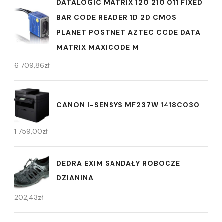
DATALOGIC MATRIX 120 210 011 FIXED
BAR CODE READER 1D 2D CMOS
PLANET POSTNET AZTEC CODE DATA
MATRIX MAXICODE M
6 709,86
zł
CANON I-SENSYS MF237W 1418C030
1 759,00
zł
DEDRA EXIM SANDAŁY ROBOCZE
DZIANINA
202,43
zł