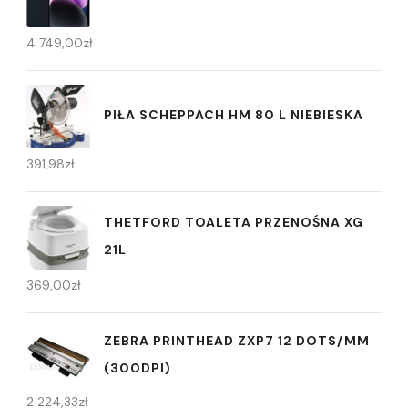
4 749,00
zł
PIŁA SCHEPPACH HM 80 L NIEBIESKA
391,98
zł
THETFORD TOALETA PRZENOŚNA XG
21L
369,00
zł
ZEBRA PRINTHEAD ZXP7 12 DOTS/MM
(300DPI)
2 224,33
zł