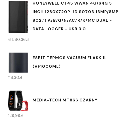
HONEYWELL CT45 WWAN 4G/64G 5
INCH 1280X720P HD S0703.13MP/8MP
802.11 A/B/G/N/AC/R/K/MC DUAL -
DATA LOGGER - USB 3.0
6 580,36
zł
ESBIT TERMOS VACUUM FLASK 1L
(VF1000ML)
118,30
zł
MEDIA-TECH MT866 CZARNY
129,99
zł