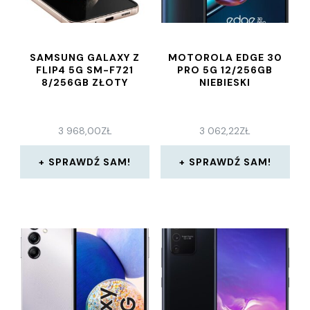
SAMSUNG GALAXY Z
MOTOROLA EDGE 30
FLIP4 5G SM-F721
PRO 5G 12/256GB
8/256GB ZŁOTY
NIEBIESKI
3 968,00
ZŁ
3 062,22
ZŁ
SPRAWDŹ SAM!
SPRAWDŹ SAM!