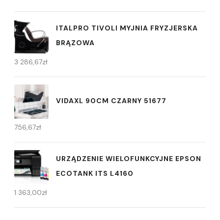
ITALPRO TIVOLI MYJNIA FRYZJERSKA
BRĄZOWA
3 286,67
zł
VIDAXL 90CM CZARNY 51677
756,67
zł
URZĄDZENIE WIELOFUNKCYJNE EPSON
ECOTANK ITS L4160
1 363,00
zł