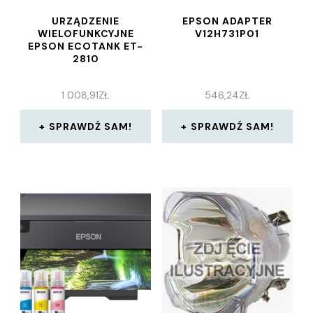
URZĄDZENIE
EPSON ADAPTER
WIELOFUNKCYJNE
V12H731P01
EPSON ECOTANK ET-
2810
1 008,91
ZŁ
546,24
ZŁ
SPRAWDŹ SAM!
SPRAWDŹ SAM!