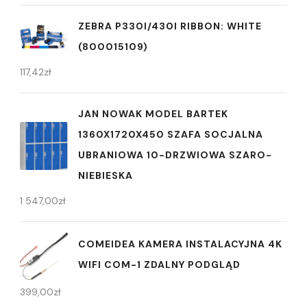
ZEBRA P330I/430I RIBBON: WHITE
(800015109)
117,42
zł
JAN NOWAK MODEL BARTEK
1360X1720X450 SZAFA SOCJALNA
UBRANIOWA 10-DRZWIOWA SZARO-
NIEBIESKA
1 547,00
zł
COMEIDEA KAMERA INSTALACYJNA 4K
WIFI COM-1 ZDALNY PODGLĄD
399,00
zł