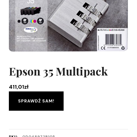
Epson 35 Multipack
411,01
zł
SPRAWDŹ SAM!
SKU:
0D048972B105