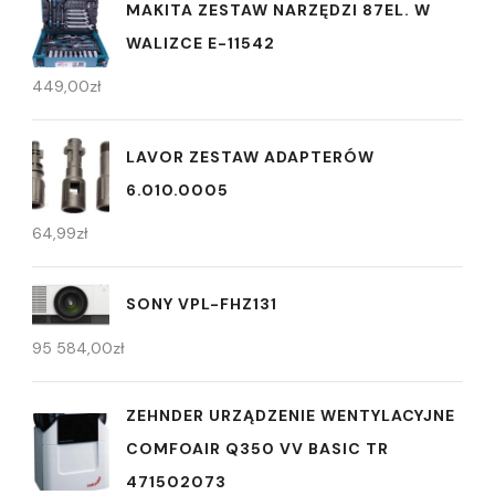
MAKITA ZESTAW NARZĘDZI 87EL. W
WALIZCE E-11542
449,00
zł
LAVOR ZESTAW ADAPTERÓW
6.010.0005
64,99
zł
SONY VPL-FHZ131
95 584,00
zł
ZEHNDER URZĄDZENIE WENTYLACYJNE
COMFOAIR Q350 VV BASIC TR
471502073