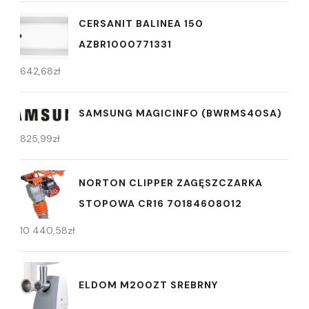
CERSANIT BALINEA 150
AZBR1000771331
642,68
zł
SAMSUNG MAGICINFO (BWRMS40SA)
825,99
zł
NORTON CLIPPER ZAGĘSZCZARKA
STOPOWA CR16 70184608012
10 440,58
zł
ELDOM M200ZT SREBRNY