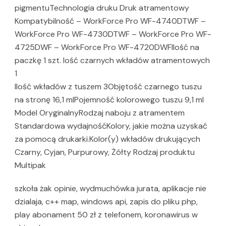
pigmentuTechnologia druku Druk atramentowy
Kompatybilność – WorkForce Pro WF-4740DTWF –
WorkForce Pro WF-4730DTWF – WorkForce Pro WF-
4725DWF – WorkForce Pro WF-4720DWFIlość na
paczkę 1 szt. Iość czarnych wkładów atramentowych
1
Ilość wkładów z tuszem 3Objętość czarnego tuszu
na stronę 16,1 mlPojemność kolorowego tuszu 9,1 ml
Model OryginalnyRodzaj naboju z atramentem
Standardowa wydajnośćKolory, jakie można uzyskać
za pomocą drukarki.Kolor(y) wkładów drukujących
Czarny, Cyjan, Purpurowy, Żółty Rodzaj produktu
Multipak
szkoła żak opinie, wydmuchówka jurata, aplikacje nie
dzialaja, c++ map, windows api, zapis do pliku php,
play abonament 50 zł z telefonem, koronawirus w