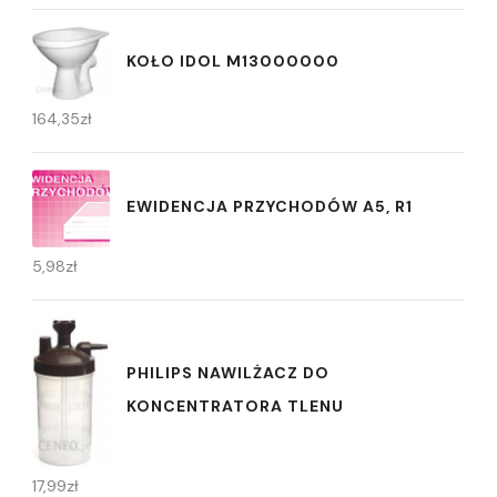
KOŁO IDOL M13000000
164,35
zł
EWIDENCJA PRZYCHODÓW A5, R1
5,98
zł
PHILIPS NAWILŻACZ DO
KONCENTRATORA TLENU
17,99
zł