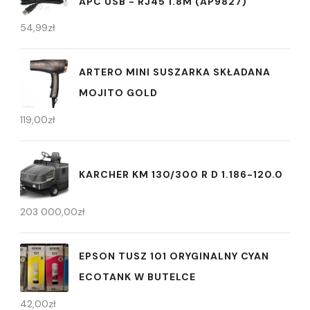
APC USB - RJ45 1.8M (AP9827)
54,99
zł
ARTERO MINI SUSZARKA SKŁADANA
MOJITO GOLD
119,00
zł
KARCHER KM 130/300 R D 1.186-120.0
203 000,00
zł
EPSON TUSZ 101 ORYGINALNY CYAN
ECOTANK W BUTELCE
42,00
zł