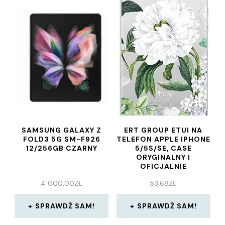
SAMSUNG GALAXY Z
ERT GROUP ETUI NA
FOLD3 5G SM-F926
TELEFON APPLE IPHONE
12/256GB CZARNY
5/5S/SE, CASE
ORYGINALNY I
OFICJALNIE
LICENCJONOWANY
4 000,00
ZŁ
53,68
ZŁ
PRZEZ BABACO, WZÓR
FLOWERS 031,
OPTYMALNIE
SPRAWDŹ SAM!
SPRAWDŹ SAM!
DOPASOWANE PLEC