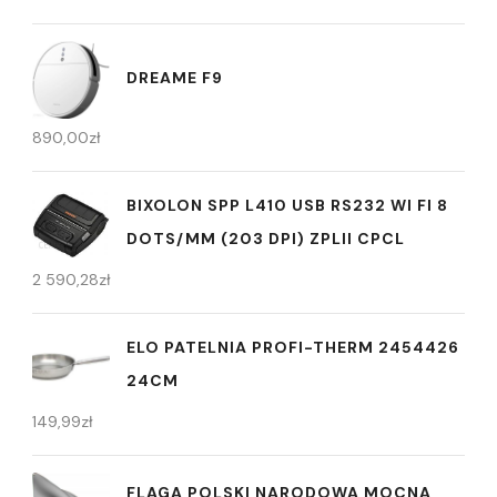
DREAME F9
890,00
zł
BIXOLON SPP L410 USB RS232 WI FI 8
DOTS/MM (203 DPI) ZPLII CPCL
2 590,28
zł
ELO PATELNIA PROFI-THERM 2454426
24CM
149,99
zł
FLAGA POLSKI NARODOWA MOCNA