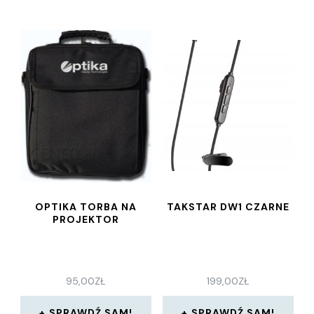
OPTIKA TORBA NA
TAKSTAR DW1 CZARNE
PROJEKTOR
95,00
ZŁ
199,00
ZŁ
SPRAWDŹ SAM!
SPRAWDŹ SAM!