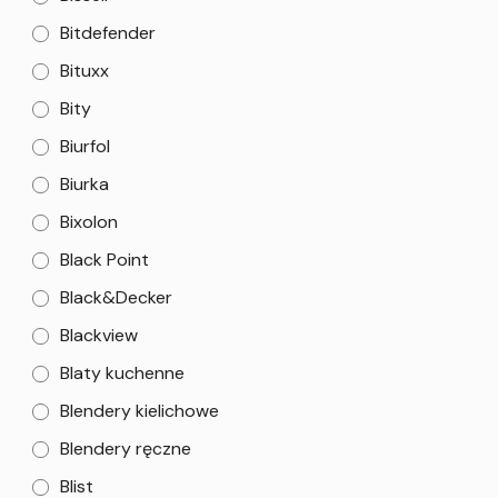
Bitdefender
Bituxx
Bity
Biurfol
Biurka
Bixolon
Black Point
Black&Decker
Blackview
Blaty kuchenne
Blendery kielichowe
Blendery ręczne
Blist