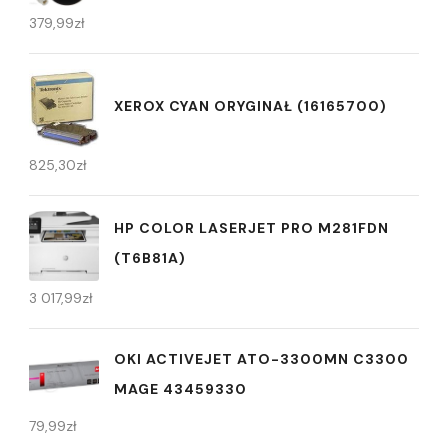
379,99
zł
XEROX CYAN ORYGINAŁ (16165700)
825,30
zł
HP COLOR LASERJET PRO M281FDN
(T6B81A)
3 017,99
zł
OKI ACTIVEJET ATO-3300MN C3300
MAGE 43459330
79,99
zł