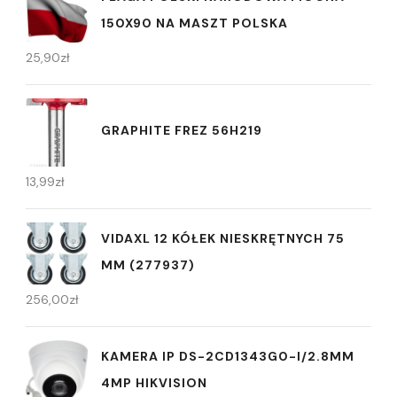
150X90 NA MASZT POLSKA
25,90
zł
GRAPHITE FREZ 56H219
13,99
zł
VIDAXL 12 KÓŁEK NIESKRĘTNYCH 75
MM (277937)
256,00
zł
KAMERA IP DS-2CD1343G0-I/2.8MM
4MP HIKVISION