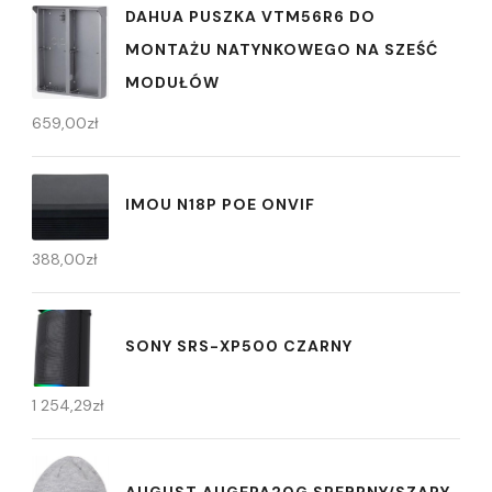
DAHUA PUSZKA VTM56R6 DO
MONTAŻU NATYNKOWEGO NA SZEŚĆ
MODUŁÓW
659,00
zł
IMOU N18P POE ONVIF
388,00
zł
SONY SRS-XP500 CZARNY
1 254,29
zł
AUGUST AUGEPA20G SREBRNY/SZARY