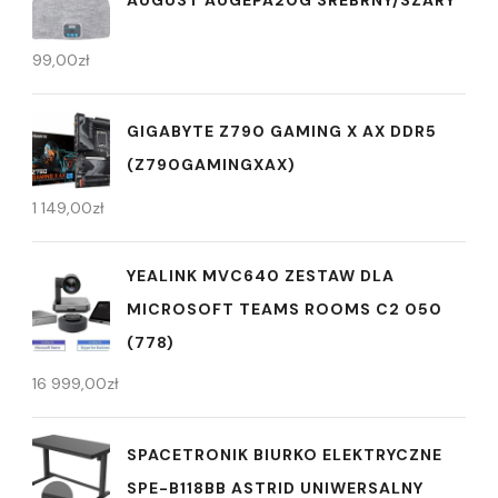
99,00
zł
GIGABYTE Z790 GAMING X AX DDR5
(Z790GAMINGXAX)
1 149,00
zł
YEALINK MVC640 ZESTAW DLA
MICROSOFT TEAMS ROOMS C2 050
(778)
16 999,00
zł
SPACETRONIK BIURKO ELEKTRYCZNE
SPE-B118BB ASTRID UNIWERSALNY