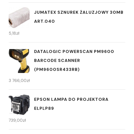
JUMATEX SZNUREK ŻALUZJOWY 30MB
ART.040
5,18
zł
DATALOGIC POWERSCAN PM9600
BARCODE SCANNER
(PM9600SR433RB)
3 766,00
zł
EPSON LAMPA DO PROJEKTORA
ELPLP89
739,00
zł