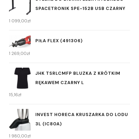
SPACETRONIK SPE-152B USB CZARNY
1 099,00
zł
PIŁA FLEX (491306)
1 269,00
zł
JHK TSRLCMFP BLUZKA Z KRÓTKIM
RĘKAWEM CZARNY L
15,16
zł
INVEST HORECA KRUSZARKA DO LODU
3L (IC80A)
1 980,00
zł