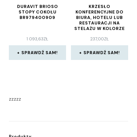
DURAVIT BRIOSO
KRZESŁO
STOPY COKOŁU
KONFERENCYJNE DO
BR979400909
BIURA, HOTELU LUB
RESTAURACJI NA
STELAŻU W KOLORZE
SZARYM HN-7501 –
1 093,63
ZŁ
237,00
ZŁ
TAPICERKA W KOLORZE
SZARYM
SPRAWDŹ SAM!
SPRAWDŹ SAM!
zzzzz
Produkty