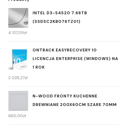
INTEL D3-S4520 7.68TB
(SSDSC2KB076TZ01)
4 137,09
zł
ONTRACK EASYRECOVERY 10
LICENCJA ENTERPRISE (WINDOWS) NA
1 ROK
2 028,27
zł
N-WOOD FRONTY KUCHENNE
DREWNIANE 200X60CM SZARE 70MM
660,00
zł