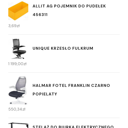
ALLIT AG POJEMNIK DO PUDEŁEK
456311
3,69
zł
UNIQUE KRZESŁO FULKRUM
1 199,00
zł
HALMAR FOTEL FRANKLIN CZARNO
POPIELATY
550,34
zł
STELAŻ DO BIURKA ELEKTRYCZNEGO