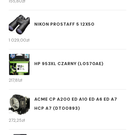
155,80
zł
NIKON PROSTAFF 5 12X50
1 029,00
zł
HP 953XL CZARNY (L0S70AE)
217,81
zł
ACME CP A200 ED A10 ED A6 ED A7
HCP A7 (DT00893)
272,25
zł