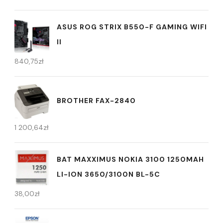
ASUS ROG STRIX B550-F GAMING WIFI
II
840,75
zł
BROTHER FAX-2840
1 200,64
zł
BAT MAXXIMUS NOKIA 3100 1250MAH
LI-ION 3650/3100N BL-5C
38,00
zł