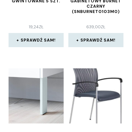
GWINTOWANE 5 SZT.
GABINETOWY BURNET
CZARNY
(SNBURNET0103M0)
19,24
ZŁ
639,00
ZŁ
SPRAWDŹ SAM!
SPRAWDŹ SAM!