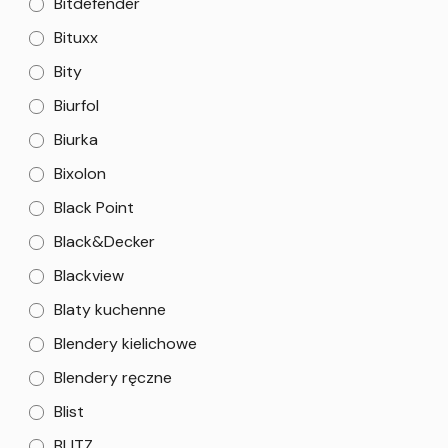
Bitdefender
Bituxx
Bity
Biurfol
Biurka
Bixolon
Black Point
Black&Decker
Blackview
Blaty kuchenne
Blendery kielichowe
Blendery ręczne
Blist
BLITZ