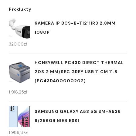
Produkty
KAMERA IP BCS-B-TI211IR3 2.8MM
1080P
320,00
zł
HONEYWELL PC43D DIRECT THERMAL
203.2 MM/SEC GREY USB 11 CM 11.8
(PC43DA00000202)
1 918,25
zł
SAMSUNG GALAXY A53 5G SM-A536
8/256GB NIEBIESKI
1 986,87
zł