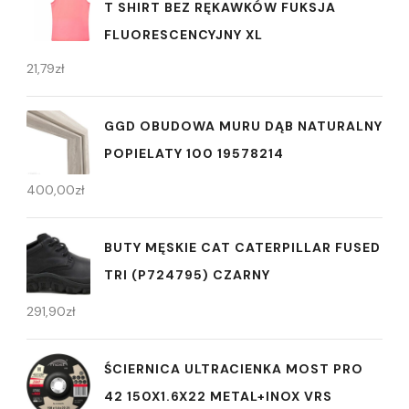
T SHIRT BEZ RĘKAWKÓW FUKSJA
FLUORESCENCYJNY XL
21,79
zł
GGD OBUDOWA MURU DĄB NATURALNY
POPIELATY 100 19578214
400,00
zł
BUTY MĘSKIE CAT CATERPILLAR FUSED
TRI (P724795) CZARNY
291,90
zł
ŚCIERNICA ULTRACIENKA MOST PRO
42 150X1.6X22 METAL+INOX VRS