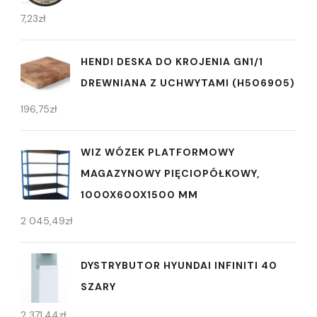
7,23
zł
HENDI DESKA DO KROJENIA GN1/1
DREWNIANA Z UCHWYTAMI (H506905)
196,75
zł
WIZ WÓZEK PLATFORMOWY
MAGAZYNOWY PIĘCIOPÓŁKOWY,
1000X600X1500 MM
2 045,49
zł
DYSTRYBUTOR HYUNDAI INFINITI 40
SZARY
2 371,44
zł