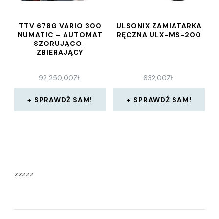
TTV 678G VARIO 300
ULSONIX ZAMIATARKA
NUMATIC – AUTOMAT
RĘCZNA ULX-MS-200
SZORUJĄCO-
ZBIERAJĄCY
92 250,00
ZŁ
632,00
ZŁ
SPRAWDŹ SAM!
SPRAWDŹ SAM!
zzzzz