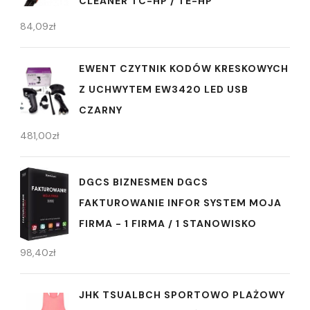
CLEANER TC-HP / TE-HP
84,09
zł
EWENT CZYTNIK KODÓW KRESKOWYCH
Z UCHWYTEM EW3420 LED USB
CZARNY
481,00
zł
DGCS BIZNESMEN DGCS
FAKTUROWANIE INFOR SYSTEM MOJA
FIRMA - 1 FIRMA / 1 STANOWISKO
98,40
zł
JHK TSUALBCH SPORTOWO PLAŻOWY