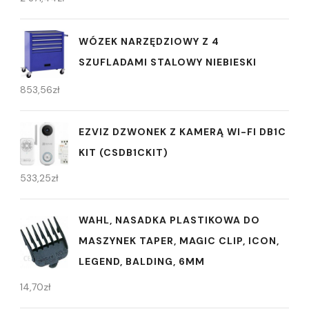
WÓZEK NARZĘDZIOWY Z 4
SZUFLADAMI STALOWY NIEBIESKI
853,56
zł
EZVIZ DZWONEK Z KAMERĄ WI-FI DB1C
KIT (CSDB1CKIT)
533,25
zł
WAHL, NASADKA PLASTIKOWA DO
MASZYNEK TAPER, MAGIC CLIP, ICON,
LEGEND, BALDING, 6MM
14,70
zł