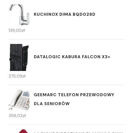
KUCHINOX DIMA BQD028D
139,00
zł
DATALOGIC KABURA FALCON X3+
275,09
zł
GEEMARC TELEFON PRZEWODOWY
DLA SENIORÓW
356,02
zł