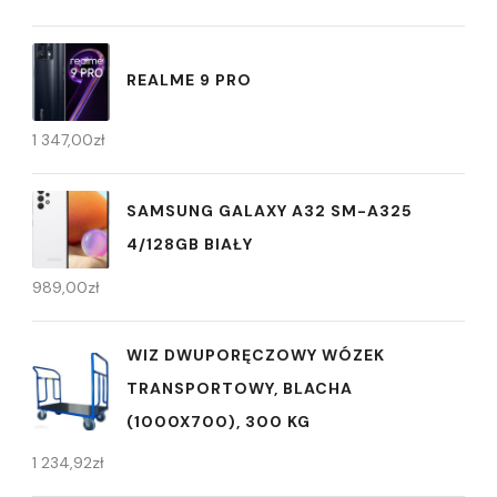
REALME 9 PRO
1 347,00
zł
SAMSUNG GALAXY A32 SM-A325
4/128GB BIAŁY
989,00
zł
WIZ DWUPORĘCZOWY WÓZEK
TRANSPORTOWY, BLACHA
(1000X700), 300 KG
1 234,92
zł