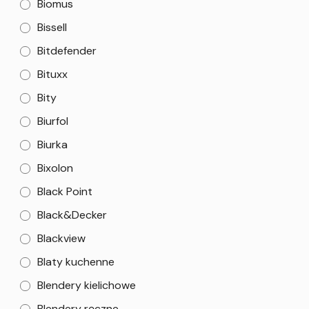
Biomus
Bissell
Bitdefender
Bituxx
Bity
Biurfol
Biurka
Bixolon
Black Point
Black&Decker
Blackview
Blaty kuchenne
Blendery kielichowe
Blendery ręczne