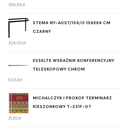
386,85
zł
STEMA NY-A057/156/O 156X66 CM
CZARNY
324,00
zł
ESSELTE WSKAŹNIK KONFERENCYJNY
TELESKOPOWY CHROM
63,53
zł
MICHALCZYK I PROKOP TERMINARZ
KIESZONKOWY T-231F-07
21,20
zł