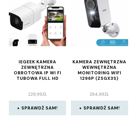
IEGEEK KAMERA
KAMERA ZEWNĘTRZNA
ZEWNĘTRZNA
WEWNĘTRZNA
OBROTOWA IP WI FI
MONITORING WIFI
TUBOWA FULL HD
1296P (ZSGX3S)
229,99
ZŁ
284,99
ZŁ
SPRAWDŹ SAM!
SPRAWDŹ SAM!