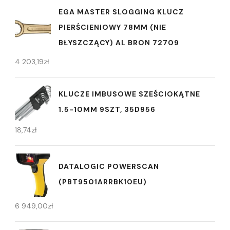
EGA MASTER SLOGGING KLUCZ
PIERŚCIENIOWY 78MM (NIE
BŁYSZCZĄCY) AL BRON 72709
4 203,19
zł
KLUCZE IMBUSOWE SZEŚCIOKĄTNE
1.5-10MM 9SZT, 35D956
18,74
zł
DATALOGIC POWERSCAN
(PBT9501ARRBK10EU)
6 949,00
zł