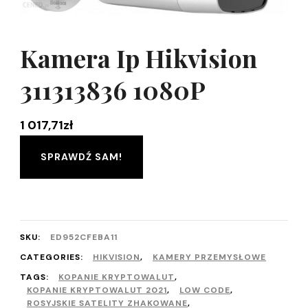
Kamera Ip Hikvision
311313836 1080P
1 017,71
zł
SPRAWDŹ SAM!
SKU:
ED952CFEBA11
CATEGORIES:
HIKVISION
,
KAMERY PRZEMYSŁOWE
TAGS:
KOPANIE KRYPTOWALUT
,
KOPANIE KRYPTOWALUT 2021
,
LOW CODE
,
ROSYJSKIE SATELITY ZHAKOWANE
,