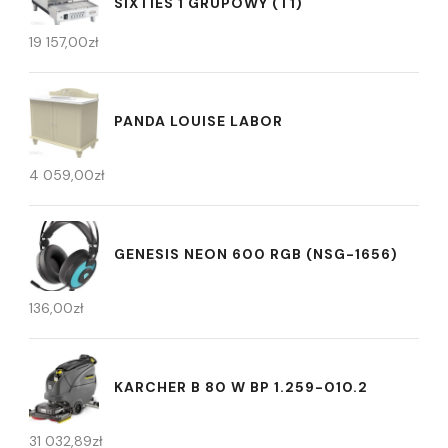
SIXTIES 1 GRUPOWY (T1)
19 157,00
zł
PANDA LOUISE LABOR
4 059,00
zł
GENESIS NEON 600 RGB (NSG-1656)
136,00
zł
KARCHER B 80 W BP 1.259-010.2
31 032,89
zł