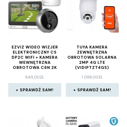
EZVIZ WIDEO WIZJER
TUYA KAMERA
ELEKTRONICZNY CS
ZEWNĘTRZNA
DP2C WIFI + KAMERA
OBROTOWA SOLARNA
WEWNĘTRZNA
2MP 4G LTE
OBROTOWA C6N 2K
(VIDIPTZT4GS)
4MP
849,00
ZŁ
1 099,00
ZŁ
SPRAWDŹ SAM!
SPRAWDŹ SAM!