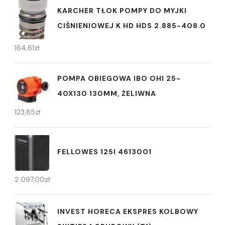
KARCHER TŁOK POMPY DO MYJKI
CIŚNIENIOWEJ K HD HDS 2.885-408.0
164,61
zł
POMPA OBIEGOWA IBO OHI 25-
40X130 130MM, ŻELIWNA
123,85
zł
FELLOWES 125I 4613001
2 097,00
zł
INVEST HORECA EKSPRES KOLBOWY